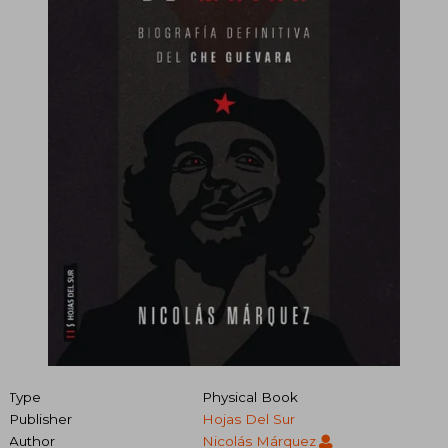
Type
Physical Book
Publisher
Hojas Del Sur
Author
Nicolás Márquez