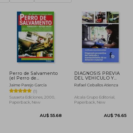
Perro de Salvamento
DIAGNOSIS PREVIA
(el Perro de
DEL VEHICULO Y
Salvamento) (in
MANTENIMIENTO DE
Jaime Parejo García
Rafael Ceballos Atienza
Spanish)
SU DOTACION
(1)
MATERIAL (in Spanish)
Susaeta Ediciones, 2000,
Alcala Grupo Editorial,
Paperback, New
Paperback, New