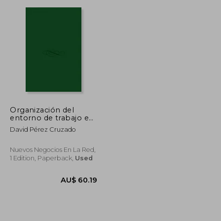
AU$ 64.75
AU$ 47.45
Organización del
entorno de trabajo en
transporte sanitario
David Pérez Cruzado
(UF0679)
Nuevos Negocios En La Red,
1 Edition, Paperback,
Used