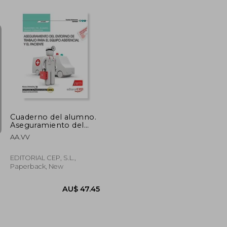
U$ 186.82
AU$ 82.49
Cuaderno del alumno.
Aseguramiento del
entorno de trabajo
AA.VV
para el equipo
asistencial y el
paciente (UF0682).
EDITORIAL CEP, S.L.,
Certificados de
Paperback, New
profesionalidad.
Transporte sanitario
(SANT0208)