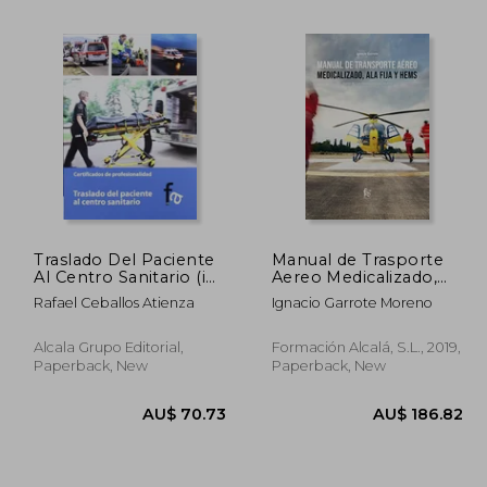
65.42
AU$ 55.68
Traslado Del Paciente
Manual de Trasporte
Al Centro Sanitario (in
Aereo Medicalizado,
Spanish)
ala Fija y Hems (in
Rafael Ceballos Atienza
Ignacio Garrote Moreno
Spanish)
Alcala Grupo Editorial,
Formación Alcalá, S.L., 2019,
Paperback, New
Paperback, New