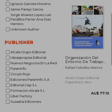
Ignacio Garrote Moreno
Jaime Parejo Garcia
Jorge Alvarez Lopez Luis
AU$ 
Pardillos Ferrer Ana Diaz
Herrero
Unknown Author
PUBLISHER
Alcala Grupo Editorial
Organización Del
Ideaspropias Editorial
Entorno De Trabajo
Nuevos Negocios En La Red
En Transporte
Rafael Ceballos Atienza
Paraninfo
Sanitario (in Spanish)
Circulo Rojo
Alcala Grupo Editorial,
Ediciones Paraninfo S A
Paperback, New
Editorial Cep S L
Formacion Alcala S L
Liber Factory
Susaeta Ediciones