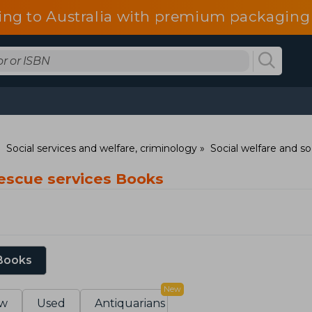
ing to Australia with premium packaging 
Social services and welfare, criminology
Social welfare and so
escue services Books
 Books
New
w
Used
Antiquarians