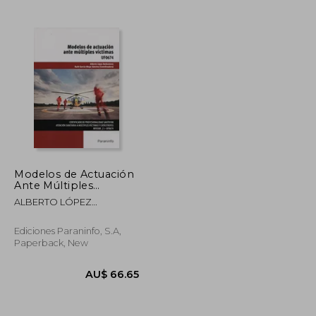
Modelos de Actuación
Ante Múltiples
Víctimas (in Spanish)
ALBERTO LÓPEZ
BALLESTEROS
Ediciones Paraninfo, S.A,
Paperback, New