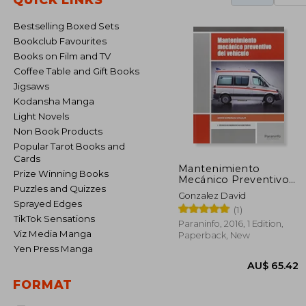
Bestselling Boxed Sets
Bookclub Favourites
Books on Film and TV
Coffee Table and Gift Books
Jigsaws
Kodansha Manga
Light Novels
Non Book Products
Popular Tarot Books and
Cards
Mantenimiento
Prize Winning Books
Mecánico Preventivo
Puzzles and Quizzes
Del Vehículo (in
Gonzalez David
Spanish)
Sprayed Edges
(1)
TikTok Sensations
Paraninfo, 2016, 1 Edition,
Viz Media Manga
Paperback, New
Yen Press Manga
FORMAT