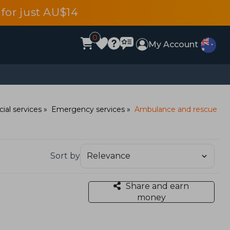
for just AU$14
0
My Account
cial services
Emergency services
Ambulance and rescue
Sort by
Share and earn
money