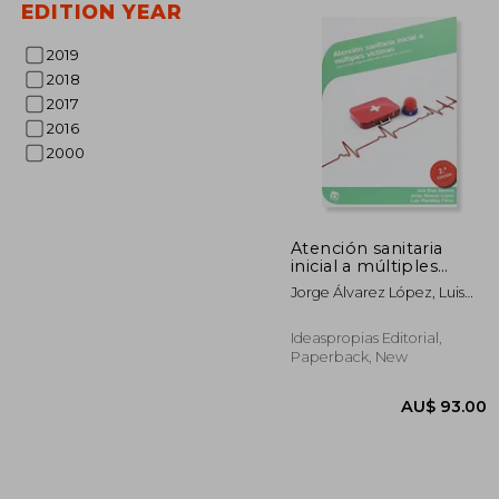
EDITION YEAR
2019
2018
2017
AU$ 
2016
2000
Atención sanitaria
inicial a múltiples
víctimas (2ª Edición):
Jorge Álvarez López, Luis
Soporte vital y
Pardillos Ferrer Ana Díaz
organización ante
Herrero
emergencias
Ideaspropias Editorial,
colectivas (Sanidad)
Paperback, New