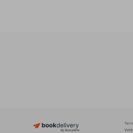
AU$ 9
Term
Webs