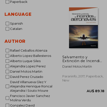
Paperback
AU$ 
LANGUAGE
Spanish
Catalan
AUTHOR
Rafael Ceballos Atienza
Alberto Lopez Ballesteros
Salvamento y
Extinción de Incendios
Alberto Luque Siles
en Aeronaves (in
Alejandra Lopez Perez
Daniel Motos Martín
Spanish)
Daniel Motos Martin
Paraninfo, 2017, Paperback,
David Perez Cruzado
New
David Villanueva Glez Y
Alejandra Henrique Roncal
Alejandra I Souto Moure
Francisco Javier Sanchez
Molina Verdu
Gonzalez David