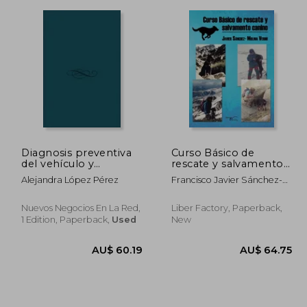
77.10
AU$ 77.49
Diagnosis preventiva
Curso Básico de
del vehículo y
rescate y salvamento
mantenimiento de su
canino: Método
Alejandra López Pérez
Francisco Javier Sánchez-
dotación material
MEDCART
Molina Verdú
(UF0680)
Nuevos Negocios En La Red,
Liber Factory, Paperback,
1 Edition, Paperback,
Used
New