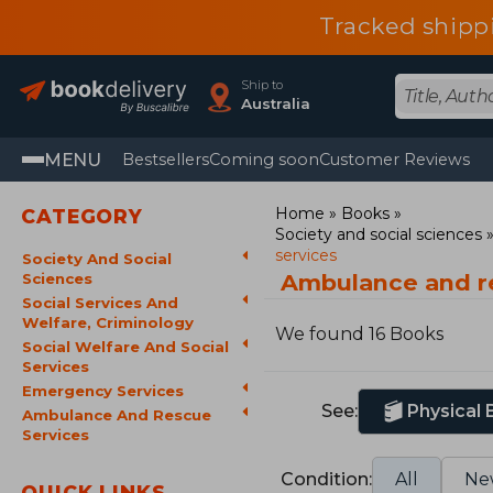
Tracked shipp
Ship to
Australia
MENU
Bestsellers
Coming soon
Customer Reviews
Home
Books
CATEGORY
Society and social sciences
services
Society And Social
Ambulance and r
Sciences
Social Services And
Welfare, Criminology
We found 16 Books
Social Welfare And Social
Services
Emergency Services
See:
Physical
Ambulance And Rescue
Services
Condition:
All
Ne
QUICK LINKS