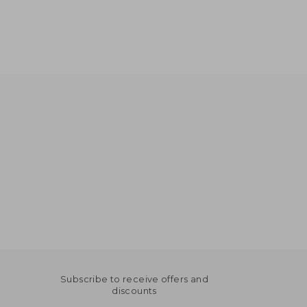
AU$ 64.75
AU$ 60.19
Subscribe to receive offers and
discounts