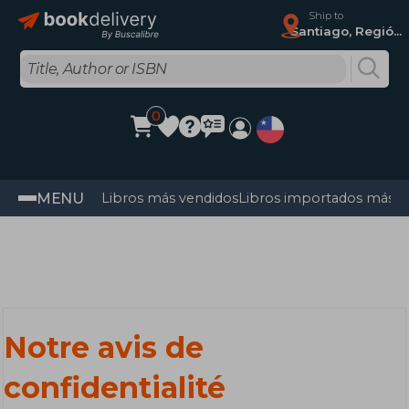
Ship to
Santiago, Región Metropolitana
0
MENU
Libros más vendidos
Libros importados más v
Notre avis de
confidentialité