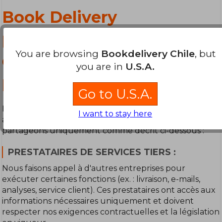
Book Delivery
partage-t-il vos
You are browsing
Bookdelivery Chile
, but
données
you are in
U.S.A.
personnelles ?
Go to U.S.A.
Les informations clients font partie intégrante de notre
I want to stay here
activité. Nous ne les vendons pas à des tiers. Nous les
partageons uniquement comme décrit ci-dessous :
PRESTATAIRES DE SERVICES TIERS :
Nous faisons appel à d'autres entreprises pour
exécuter certaines fonctions (ex. : livraison, e-mails,
analyses, service client). Ces prestataires ont accès aux
informations nécessaires uniquement et doivent
respecter nos exigences contractuelles et la législation