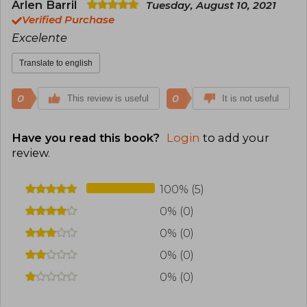
Arlen Barril
Tuesday, August 10, 2021
Verified Purchase
Excelente
Translate to english
0
0
This review is useful
It is not useful
Have you read this book?
Login
to add your
review
.
100% (5)
0% (0)
0% (0)
0% (0)
0% (0)