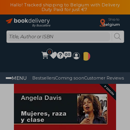
Hallo! Tracked shipping to Belgium with Delivery
Duty Paid for just €7
Ship to
Belgium
0
MENU
Bestsellers
Coming soon
Customer Reviews