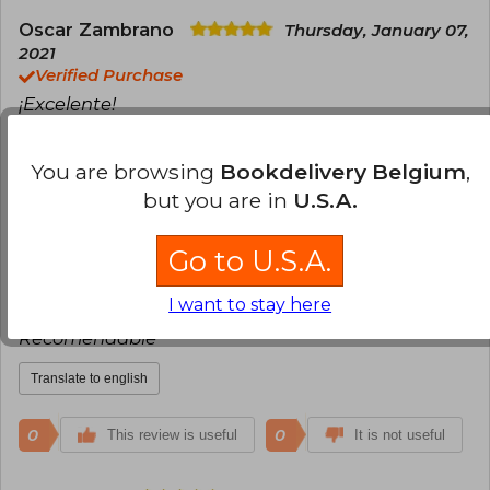
Oscar Zambrano
Thursday, January 07,
2021
Verified Purchase
¡Excelente!
Translate to english
You are browsing
Bookdelivery Belgium
,
but you are in
U.S.A.
0
0
This review is useful
It is not useful
Go to U.S.A.
Soledad Rojas Ruiz
Tuesday, August
03, 2021
I want to stay here
Verified Purchase
Recomendable
Translate to english
0
0
This review is useful
It is not useful