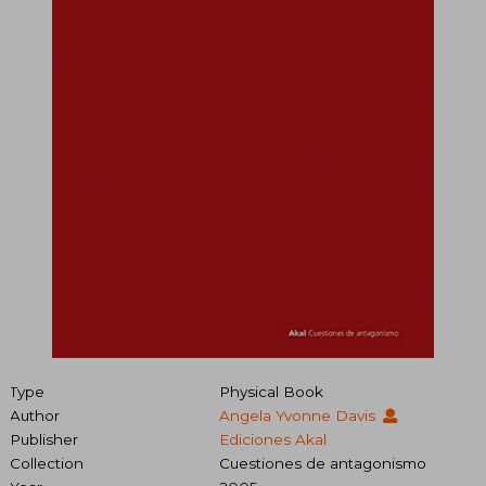
Type
Physical Book
Author
Angela Yvonne Davis
Publisher
Ediciones Akal
Collection
Cuestiones de antagonismo