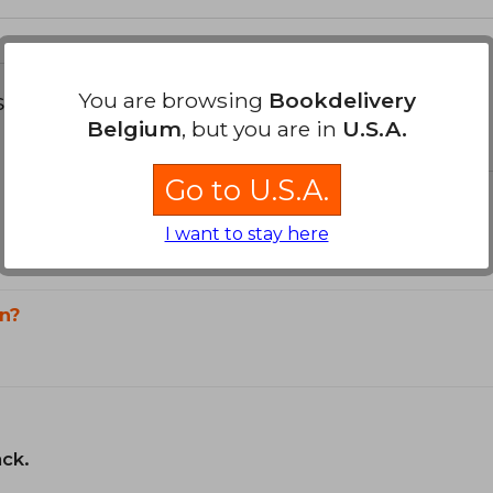
You are browsing
Bookdelivery
s about
Belgium
, but you are in
U.S.A.
Go to U.S.A.
I want to stay here
n?
ack.