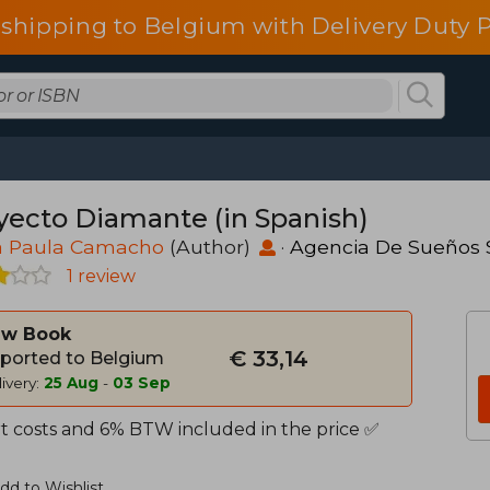
 shipping to Belgium with Delivery Duty P
yecto Diamante (in Spanish)
a Paula Camacho
(Author)
·
Agencia De Sueños 
1 review
w Book
€ 33,14
ported to Belgium
ivery:
25 Aug
-
03 Sep
t costs and 6% BTW included in the price ✅
dd to Wishlist