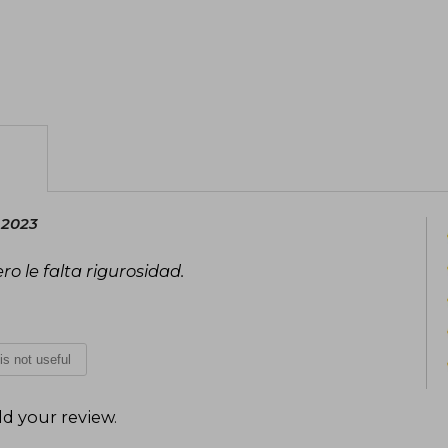
 2023
ro le falta rigurosidad.
 is not useful
d your review
.