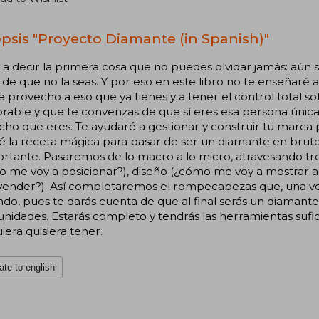
psis "Proyecto Diamante (in Spanish)"
 a decir la primera cosa que no puedes olvidar jamás: aún s
de que no la seas. Y por eso en este libro no te enseñaré
e provecho a eso que ya tienes y a tener el control total s
ble y que te convenzas de que sí eres esa persona única, 
cho que eres. Te ayudaré a gestionar y construir tu marca
é la receta mágica para pasar de ser un diamante en bruto
rtante. Pasaremos de lo macro a lo micro, atravesando tr
o me voy a posicionar?), diseño (¿cómo me voy a mostrar
 vender?). Así completaremos el rompecabezas que, una ve
do, pues te darás cuenta de que al final serás un diamante
nidades. Estarás completo y tendrás las herramientas sufi
iera quisiera tener.
ate to english