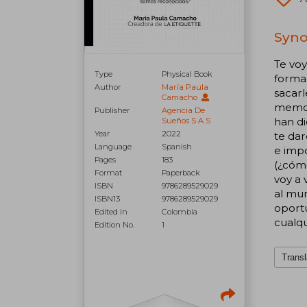
Syno
Te voy
Type
Physical Book
forma 
Author
María Paula
sacarl
Camacho
memora
Publisher
Agencia De
han di
Sueños S A S
Year
2022
te dar
Language
Spanish
e impo
Pages
183
(¿cóm
Format
Paperback
voy a
ISBN
9786289529029
al mun
ISBN13
9786289529029
oportu
Edited in
Colombia
cualqu
Edition No.
1
Transl