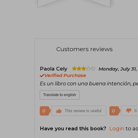
Customers reviews
Paola Cely
Monday, July 31,
Verified Purchase
Es un libro con una buena intención, pe
Translate to english
0
0
This review is useful
It
Have you read this book?
Login
to ad