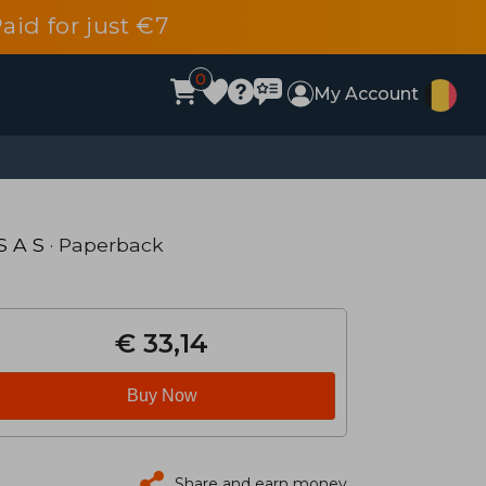
aid for just €7
0
My Account
S A S
· Paperback
€ 33,14
Buy Now
Share and earn money