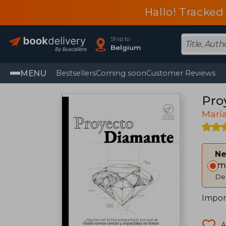
Hallo! Tracked
Ship to
Belgium
MENU
Bestsellers
Coming soon
Customer Reviews
Pro
Marí
Ne
Im
Del
Impor
A