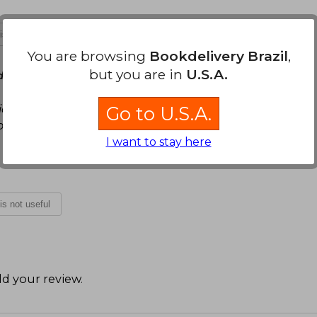
 is not useful
You are browsing
Bookdelivery Brazil
,
but you are in
U.S.A.
day, November 09, 2021
o malo, a mi juicio, es que no es anillado. para
Go to U.S.A.
 solo y da pena doblarlo mucho porque es lindo
I want to stay here
 is not useful
d your review
.