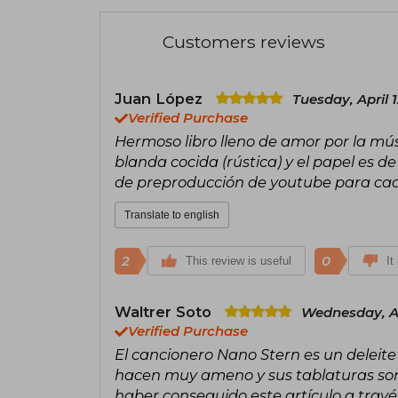
Customers reviews
Juan López
Tuesday, April 
Verified Purchase
Hermoso libro lleno de amor por la mús
blanda cocida (rústica) y el papel es d
de preproducción de youtube para cad
Translate to english
2
0
This review is useful
It
Waltrer Soto
Wednesday, Ap
Verified Purchase
El cancionero Nano Stern es un deleite p
hacen muy ameno y sus tablaturas son
haber conseguido este artículo a travé