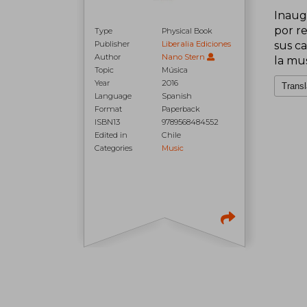
Inaugu
por re
Type
Physical Book
Publisher
Liberalia Ediciones
sus ca
Author
Nano Stern
la mu
Topic
Música
Year
2016
Transl
Language
Spanish
Format
Paperback
ISBN13
9789568484552
Edited in
Chile
Categories
Music