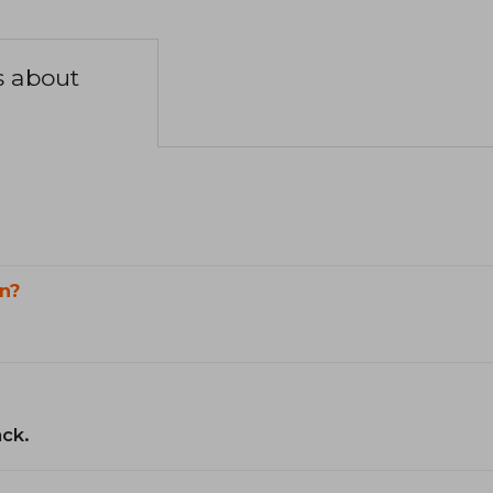
s about
n?
ack.