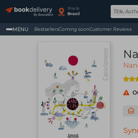
Ship to
Brasil
MENU
Bestsellers
Coming soon
Customer Reviews
Na
Nan
O
Syn