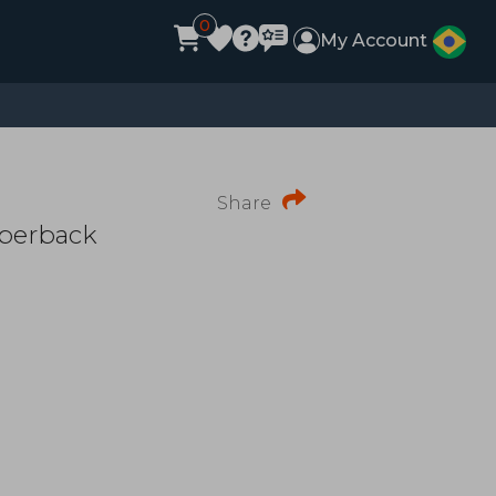
0
My Account
Share
aperback