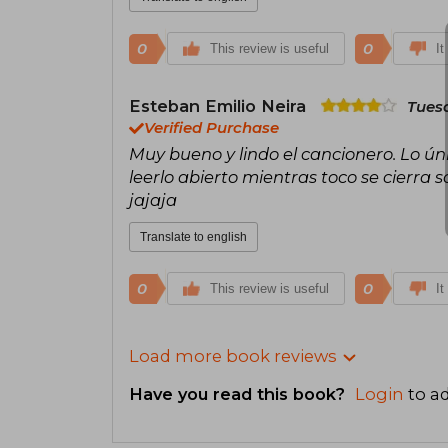
0
0
This review is useful
It
Esteban Emilio Neira
Tues
Verified Purchase
Muy bueno y lindo el cancionero. Lo únic
leerlo abierto mientras toco se cierra
jajaja
Translate to english
0
0
This review is useful
It
Load more book reviews
Have you read this book?
Login
to ad