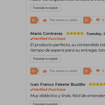
Translate to english
0
0
This review is useful
It
Mario Contreras
Tuesday, 
Verified Purchase
El producto perfecto, su contendido t
tiempo de espera para su entrega, to
Translate to english
0
0
This review is useful
It
Ivan Franco Fekete Bustillo
Verified Purchase
Muy didáctico y lindo, fácil de entende
Translate to english