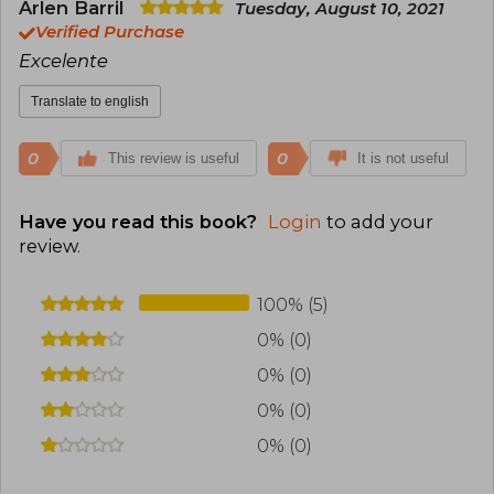
Arlen Barril
Tuesday, August 10, 2021
Verified Purchase
Excelente
Translate to english
0
0
This review is useful
It is not useful
Have you read this book?
Login
to add your
review
.
100% (5)
0% (0)
0% (0)
0% (0)
0% (0)