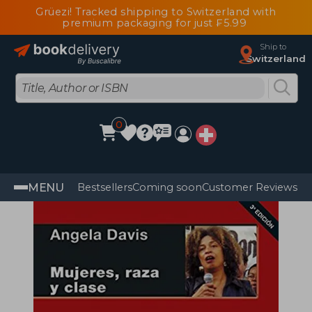
Grüezi! Tracked shipping to Switzerland with
premium packaging for just ₣5.99
Ship to
Switzerland
0
MENU
Bestsellers
Coming soon
Customer Reviews