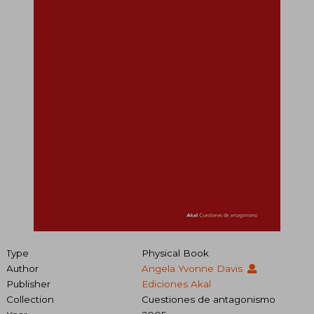
Type
Physical Book
Author
Angela Yvonne Davis
Publisher
Ediciones Akal
Collection
Cuestiones de antagonismo