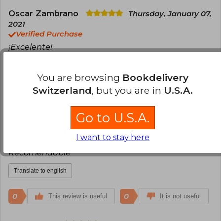
Oscar Zambrano
Thursday, January 07,
2021
Verified Purchase
¡Excelente!
Translate to english
You are browsing
Bookdelivery
Switzerland
, but you are in
U.S.A.
0
0
This review is useful
It is not useful
Go to U.S.A.
Soledad Rojas Ruiz
Tuesday, August
03, 2021
I want to stay here
Verified Purchase
Recomendable
Translate to english
0
0
This review is useful
It is not useful