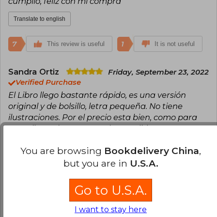
cumplió, feliz con mi compra
Translate to english
7
1
This review is useful
It is not useful
Sandra Ortiz
Friday, September 23, 2022
Verified Purchase
El Libro llego bastante rápido, es una versión
original y de bolsillo, letra pequeña. No tiene
ilustraciones. Por el precio esta bien, como para
cumplir con la tarea escolar. Medidas: 12x18x3.5.
Translate to english
You are browsing
Bookdelivery China
,
but you are in
U.S.A.
7
1
This review is useful
It is not useful
Go to U.S.A.
Fabio Franco
Monday, November 08,
I want to stay here
2021