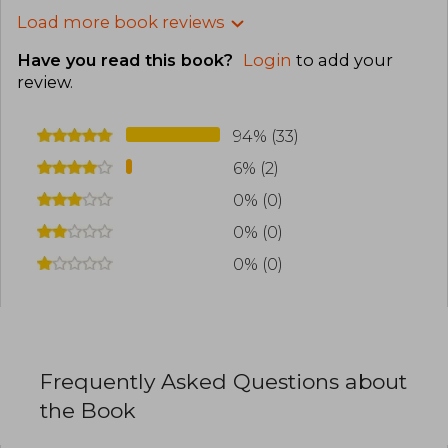
Load more book reviews
Have you read this book?
Login
to add your
review
.
94% (33)
6% (2)
0% (0)
0% (0)
0% (0)
Frequently Asked Questions about
the Book