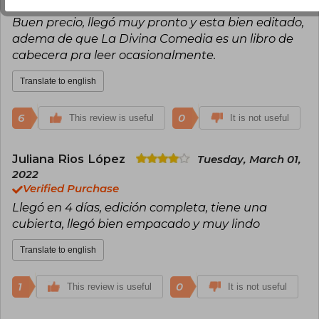
Verified Purchase
Buen precio, llegó muy pronto y esta bien editado,
adema de que La Divina Comedia es un libro de
cabecera pra leer ocasionalmente.
Translate to english
6
0
This review is useful
It is not useful
Juliana Rios López
Tuesday, March 01,
2022
Verified Purchase
Llegó en 4 días, edición completa, tiene una
cubierta, llegó bien empacado y muy lindo
Translate to english
1
0
This review is useful
It is not useful