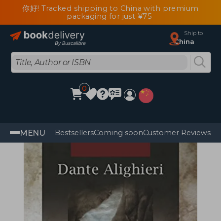
你好! Tracked shipping to China with premium
packaging for just ¥75
Ship to
China
0
MENU
Bestsellers
Coming soon
Customer Reviews