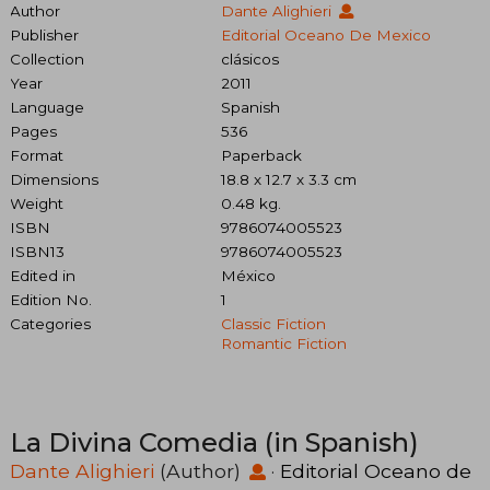
Author
Dante Alighieri
Publisher
Editorial Oceano De Mexico
Collection
clásicos
Year
2011
Language
Spanish
Pages
536
Format
Paperback
Dimensions
18.8 x 12.7 x 3.3 cm
Weight
0.48 kg.
ISBN
9786074005523
ISBN13
9786074005523
Edited in
México
Edition No.
1
Categories
Classic Fiction
Romantic Fiction
La Divina Comedia (in Spanish)
Dante Alighieri
(Author)
·
Editorial Oceano de