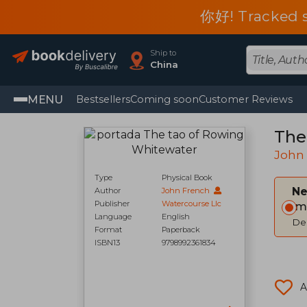
你好! Tracked s
Ship to
China
MENU
Bestsellers
Coming soon
Customer Reviews
The
John
Type
Physical Book
Ne
Author
John French
Publisher
Watercourse Llc
Im
Language
English
Del
Format
Paperback
ISBN13
9798992361834
A