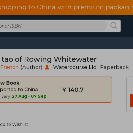
hipping to China with premium packagin
 tao of Rowing Whitewater
 French
(Author)
·
Watercourse Llc
· Paperback
w Book
¥ 140.7
ported to China
ivery:
27 Aug
-
07 Sep
dd to Wishlist