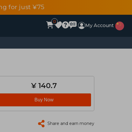
g for just ¥75
0
My Account
¥ 140.7
Buy Now
Share and earn money