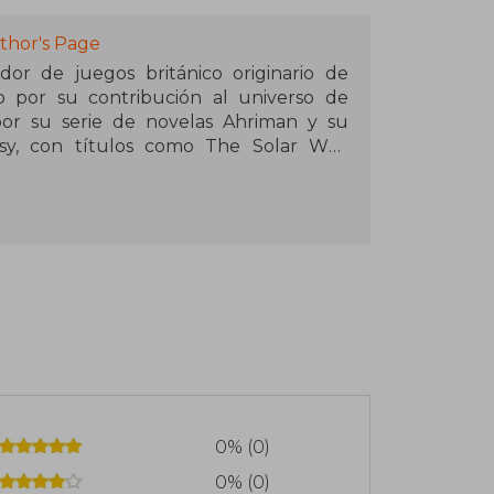
thor's Page
or de juegos británico originario de
o por su contribución al universo de
r su serie de novelas Ahriman y su
esy, con títulos como The Solar War,
ss y Tallarn. Su enfoque narrativo se
más oscuros y complejos del universo de
orrupción, lealtad y sacrificio.
French ha incursionado en otros géneros,
 Lord of Nightmares para Fantasy Flight
con The Last Visitor bajo el seudónimo
cribe Award al Mejor Audio Drama por
u habilidad para combinar elementos de
ctivesca le ha valido un lugar destacado
0% (0)
0% (0)