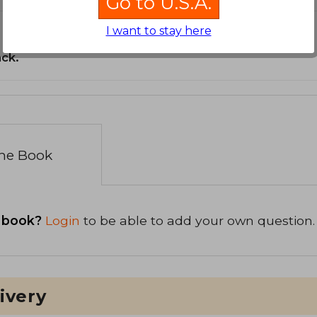
Go to U.S.A.
I want to stay here
ack.
the Book
 book?
Login
to be able to add your own question.
ivery