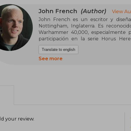
John French
(Author)
View Au
John French es un escritor y diseñad
Nottingham, Inglaterra. Es reconocid
Warhammer 40,000, especialmente po
participación en la serie Horus Her
Praetorian of Dorn, Slaves to Darkne
Translate to english
caracteriza por explorar los aspectos 
Warhammer, profundizando en temas de c
See more
Además de su trabajo en la literatura, 
como el horror cósmico con su trilogía
Publishing, y la ficción detectivesca 
Stephen Henry. En 2018, recibió el S
Agent of the Throne: Blood and Lies. S
ciencia ficción, horror y narrativa dete
en la literatura contemporánea.
d your review
.