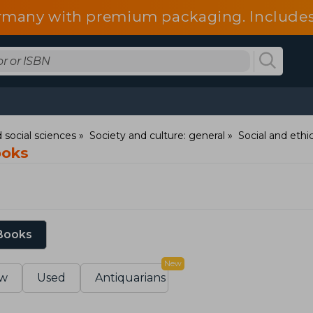
 Germany with premium packaging. Include
fees.
 social sciences
Society and culture: general
Social and ethic
ooks
 Books
New
w
Used
Antiquarians