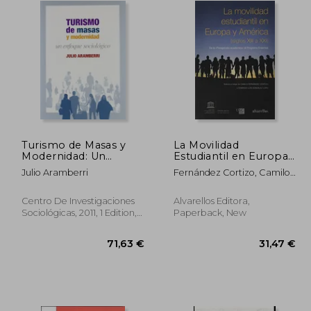
Turismo de Masas y
La Movilidad
Modernidad: Un
Estudiantil en Europa
Enfoque Sociológico
y América (Siglos Xiii a
Julio Aramberri
Fernández Cortizo, Camilo
Xxi): De la
J.; González Lopo, Domingo
"Peregrinatio
Luis
Academica" al
Centro De Investigaciones
Alvarellos Editora,
Programa Erasmus (in
Sociológicas, 2011, 1 Edition,
Paperback, New
Spanish)
Paperback, New
,69 €
71,63 €