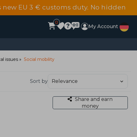
s new EU 3 € customs duty. No hidden
0
My Account
al issues
Social mobility
Sort by
Share and earn
money