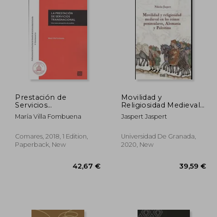
Prestación de
Movilidad y
Servicios
Religiosidad Medieval
Transnacional, la (in
en los Reinos
María Villa Fombuena
Jaspert Jaspert
Spanish)
Peninsulares,
Alemania y Palestina
(in Spanish)
Comares, 2018, 1 Edition,
Universidad De Granada,
Paperback, New
2020, New