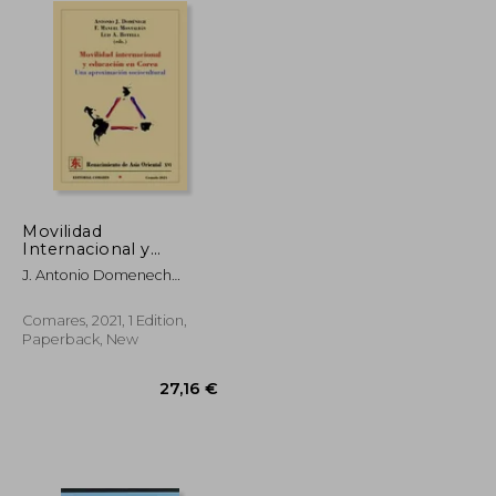
Movilidad
Internacional y
Educación en Corea:
J. Antonio Domenech
Una Aproximación
Corral
Sociocultural (in
Spanish)
Comares, 2021, 1 Edition,
Paperback, New
31,47 €
27,16 €