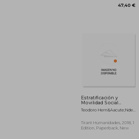
Edition, Paperback, New
Estratificación y
Movilidad Social
(Estudios de
Teodoro Hern&Aacute;Ndez
Economía y
47
De Frutos
Sociología) (in
Spanish)
Tirant Humanidades, 2018, 1
Edition, Paperback, New