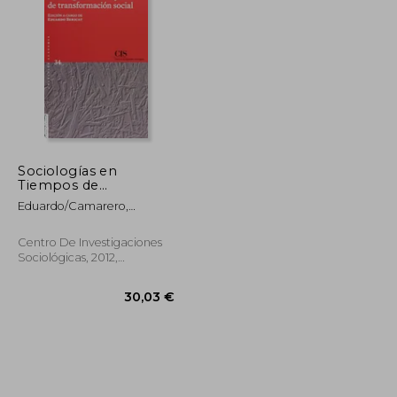
39,59 €
27,16 €
Sociologías en
Tiempos de
Transformación Social
Eduardo/Camarero,
(in Spanish)
Mercedes Bericat Alastuey
Centro De Investigaciones
Sociológicas, 2012,
Paperback, New