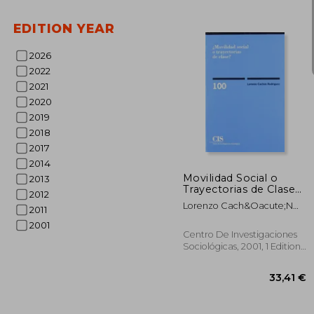
EDITION YEAR
2026
2022
2021
2020
2019
2018
22
2017
2014
Movilidad Social o
2013
Trayectorias de Clase?
2012
Elementos Para una
Lorenzo Cach&Oacute;N
2011
Crítica de la Sociología
Rodr&Iacute;Guez
de la Movilidad Social
2001
(Monografías) (in
Centro De Investigaciones
Spanish)
Sociológicas, 2001, 1 Edition,
Paperback, New