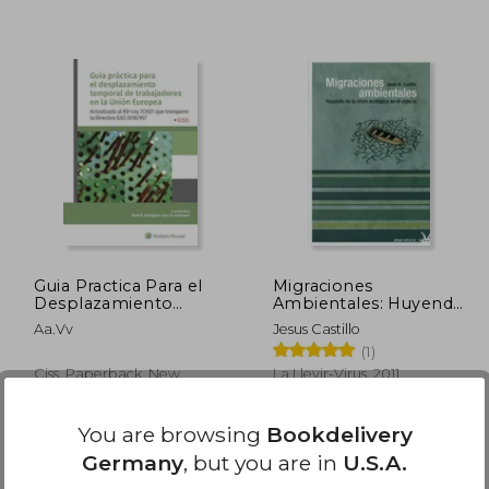
,89 €
30,46 €
Guia Practica Para el
Migraciones
Desplazamiento
Ambientales: Huyendo
Temporal de
de la Crisis Ecologica
Aa.Vv
Jesus Castillo
Trabajadores en la
en el sig lo xxi (in
(1)
Union Europea (in
Spanish)
Spanish)
Ciss, Paperback, New
La Llevir-Virus, 2011,
Paperback, New
You are browsing
Bookdelivery
Germany
, but you are in
U.S.A.