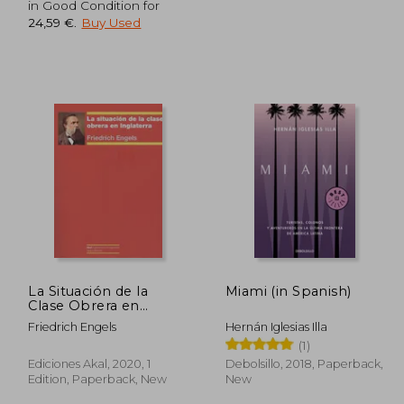
in Good Condition for
24,59 €
.
Buy Used
,41 €
32,28 €
La Situación de la
Miami (in Spanish)
Clase Obrera en
Inglaterra (in Spanish)
Friedrich Engels
Hernán Iglesias Illa
(1)
Ediciones Akal, 2020, 1
Debolsillo, 2018, Paperback,
Edition, Paperback, New
New