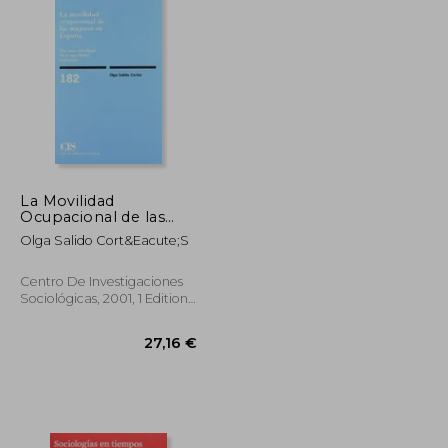
La Movilidad
Ocupacional de las
Mujeres en España:
Olga Salido Cort&Eacute;S
Por una Sociología de
la Movilidad Femenina
(Monografías) (in
Centro De Investigaciones
Spanish)
Sociológicas, 2001, 1 Edition,
Paperback, New