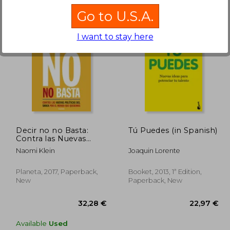
Go to U.S.A.
I want to stay here
,39 €
48,04 €
Decir no no Basta:
Tú Puedes (in Spanish)
Contra las Nuevas
Políticas del Shock
Naomi Klein
Joaquin Lorente
por el Mundo que
Queremos (Estado y
Sociedad) (in Spanish)
Planeta, 2017, Paperback,
Booket, 2013, 1ª Edition,
New
Paperback, New
Available
Used