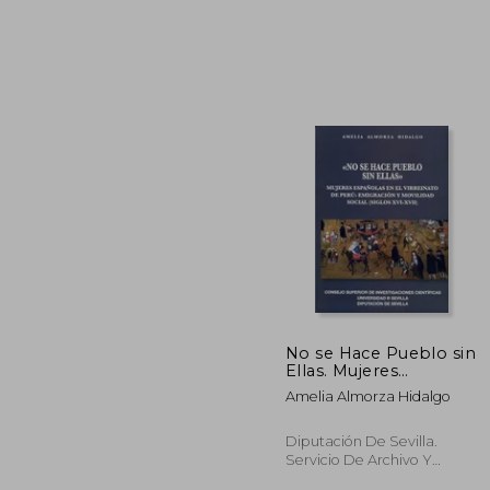
33
No se Hace Pueblo sin
Ellas. Mujeres
Españolas en el
Amelia Almorza Hidalgo
Virreinato de Perú:
Emigración y
Movilidad Social (Siglos
Diputación De Sevilla.
Xvi-Xvii): 44 (Nuestra
Servicio De Archivo Y
América) (in Spanish)
Publicaciones, 2019, 1