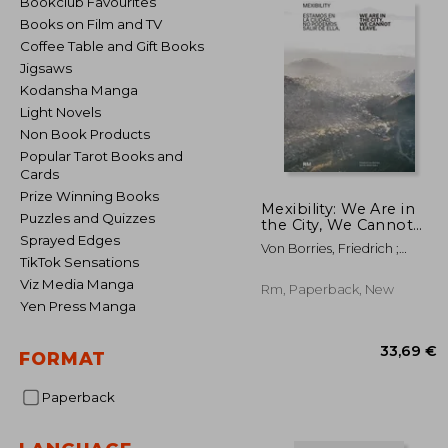
Bookclub Favourites
Books on Film and TV
Coffee Table and Gift Books
Jigsaws
Kodansha Manga
Light Novels
Non Book Products
Popular Tarot Books and
Cards
Prize Winning Books
Mexibility: We Are in
Puzzles and Quizzes
the City, We Cannot
Leave
Sprayed Edges
Von Borries, Friedrich ;
TikTok Sensations
Ahlert, Mortiz ; Airen
Viz Media Manga
Rm, Paperback, New
Yen Press Manga
FORMAT
Paperback
33