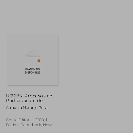
22,97 €
25,45 €
Uf2685. Procesos de
Participación de
Mujeres y Hombres y
Armonía Naranjo Pera
Creación de Redes
Para el Impulso de la
Igualdad (in Spanish)
Certia Editorial, 2018, 1
Edition, Paperback, New