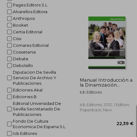
Pages Editors S L
Alvarellos Editora
Anthropos
24
Booket
Certia Editorial
Ciss
Comares Editorial
Cossetania
Debate
Debolsillo
Diputacion De Sevilla
Servicio De Archivo Y
Manual Introducción a
Publicaciones
la Dinamización
Comunitaria (in
Ediciones Akal
Icb Editores
Spanish)
Ediciones B
Editorial Universidad De
Icb Editores, 2012, 1 Edition,
Sevilla Secretariado De
Paperback, New
Publicaciones
Fondo De Cultura
Economica De Espana S L
Icb Editores