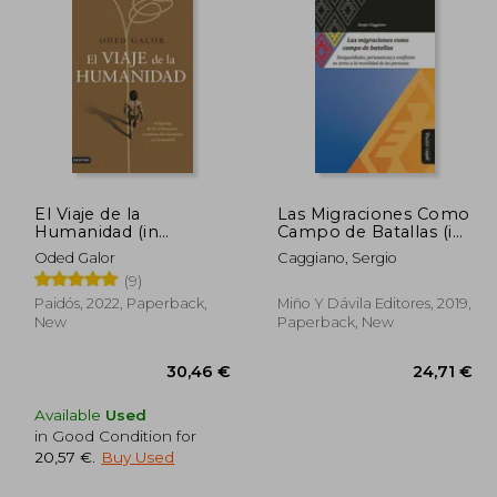
,50 €
42,67 €
El Viaje de la
Las Migraciones Como
Humanidad (in
Campo de Batallas (in
Spanish)
Spanish)
Oded Galor
Caggiano, Sergio
(9)
Paidós, 2022, Paperback,
Miño Y Dávila Editores, 2019,
New
Paperback, New
Available
Used
in Good Condition for
20,57 €
.
Buy Used