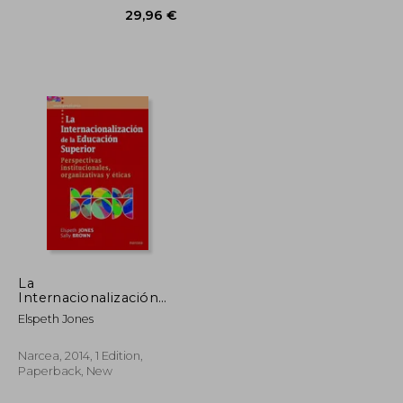
La
Internacionalización
de la Educación
Elspeth Jones
Superior: Perspectivas
31,91 €
29,96 €
Institucionales,
Organizativas y Éticas
Narcea, 2014, 1 Edition,
(in Spanish)
Paperback, New