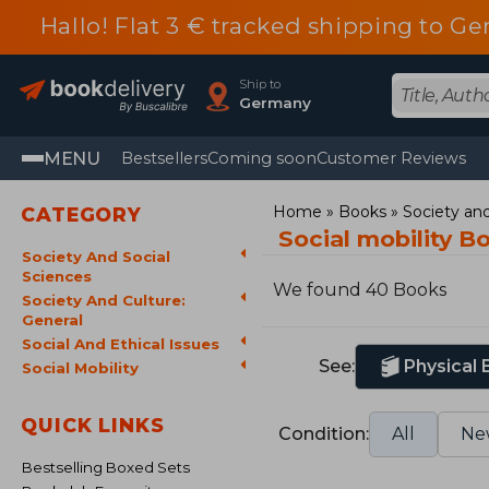
Hallo! Flat 3 € tracked shipping to
Ship to
Germany
MENU
Bestsellers
Coming soon
Customer Reviews
Home
Books
Society and
CATEGORY
Social mobility B
Society And Social
Sciences
We found 40 Books
Society And Culture:
General
Social And Ethical Issues
See:
Physical
Social Mobility
QUICK LINKS
Condition:
All
Ne
Bestselling Boxed Sets