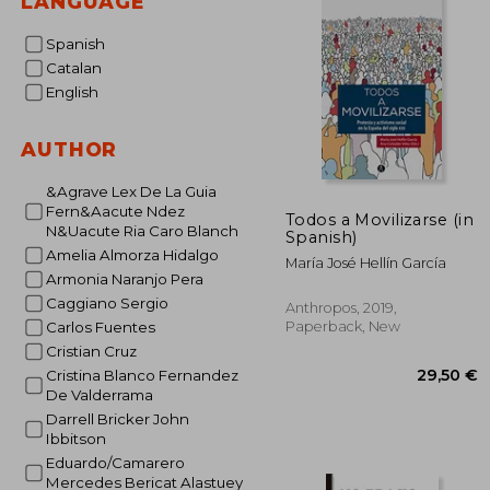
LANGUAGE
Spanish
Catalan
English
AUTHOR
&Agrave Lex De La Guia
Fern&Aacute Ndez
Todos a Movilizarse (in
N&Uacute Ria Caro Blanch
Spanish)
Amelia Almorza Hidalgo
María José Hellín García
Armonia Naranjo Pera
Caggiano Sergio
Anthropos, 2019,
Paperback, New
Carlos Fuentes
Cristian Cruz
Cristina Blanco Fernandez
De Valderrama
Darrell Bricker John
Ibbitson
Eduardo/Camarero
Mercedes Bericat Alastuey