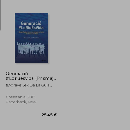
20,48 €
26,19 €
Generació
#Loriuesvida (Prisma)
(in Spanish)
&Agrave;Lex De La Guia
Fern&Aacute;Ndez;
N&Uacute;Ria Caro Blanch
Cossetania, 2019,
Paperback, New