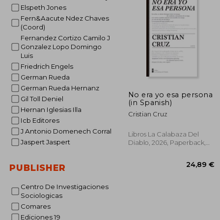
Elspeth Jones
29
Fern&Aacute Ndez Chaves
(Coord)
Fernandez Cortizo Camilo J
Gonzalez Lopo Domingo
Luis
Friedrich Engels
German Rueda
German Rueda Hernanz
No era yo esa persona
Gil Toll Deniel
(in Spanish)
Hernan Iglesias Illa
Cristian Cruz
Icb Editores
J Antonio Domenech Corral
Libros La Calabaza Del
Jaspert Jaspert
Diablo, 2026, Paperback,
New
PUBLISHER
Centro De Investigaciones
Sociologicas
Comares
Ediciones 19