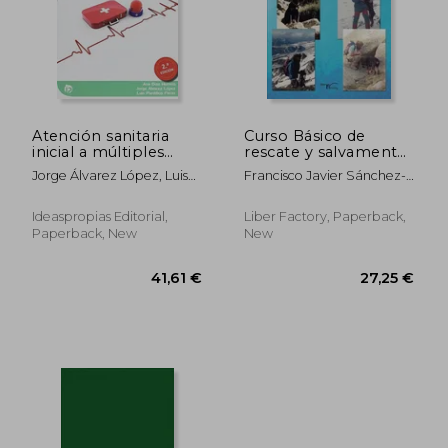
Atención sanitaria
Curso Básico de
inicial a múltiples
rescate y salvamento
víctimas (2ª Edición):
canino: Método
Jorge Álvarez López, Luis
Francisco Javier Sánchez-
Soporte vital y
MEDCART
Pardillos Ferrer Ana Díaz
Molina Verdú
organización ante
Herrero
emergencias
27,25 €
24,92
Ideaspropias Editorial,
Liber Factory, Paperback,
colectivas (Sanidad)
Paperback, New
New