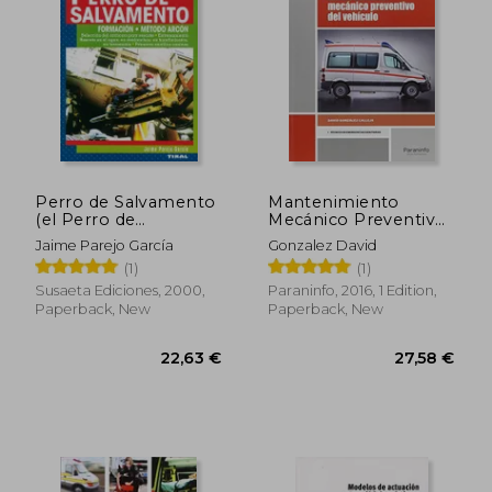
Perro de Salvamento
Mantenimiento
(el Perro de
Mecánico Preventivo
Salvamento) (in
Del Vehículo (in
Jaime Parejo García
Gonzalez David
Spanish)
Spanish)
(1)
(1)
Susaeta Ediciones, 2000,
Paraninfo, 2016, 1 Edition,
Paperback, New
Paperback, New