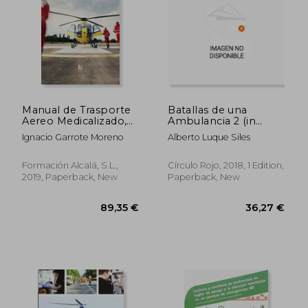
39,67 €
30,29
Manual de Trasporte
Batallas de una
Aereo Medicalizado,
Ambulancia 2 (in
ala Fija y Hems (in
Spanish)
Ignacio Garrote Moreno
Alberto Luque Siles
Spanish)
Formación Alcalá, S.L.,
Círculo Rojo, 2018, 1 Edition,
2019, Paperback, New
Paperback, New