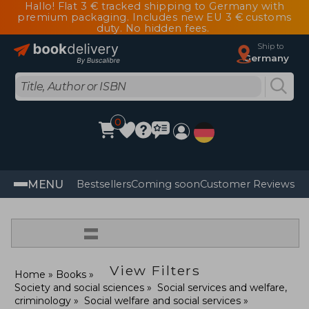
Hallo! Flat 3 € tracked shipping to Germany with
premium packaging. Includes new EU 3 € customs
duty. No hidden fees.
Ship to
Germany
0
MENU
Bestsellers
Coming soon
Customer Reviews
=
View Filters
Home
Books
Society and social sciences
Social services and welfare,
criminology
Social welfare and social services