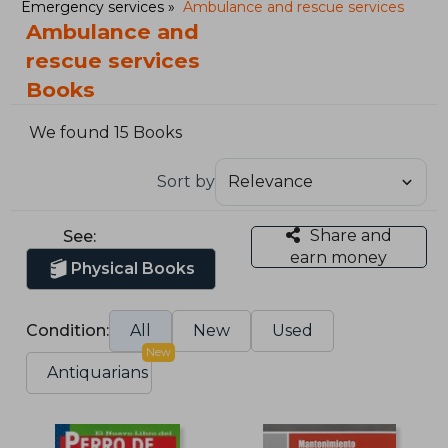
Emergency services
Ambulance and rescue services
Ambulance and
rescue services
Books
We found 15 Books
Sort by
Share and
See:
earn money
Physical Books
Condition:
All
New
Used
New
Antiquarians