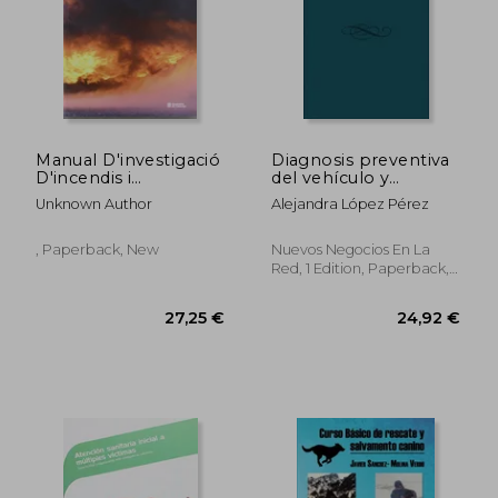
Manual D'investigació
Diagnosis preventiva
D'incendis i
del vehículo y
Explosions (in
mantenimiento de su
33,53 €
33,73
Unknown Author
Alejandra López Pérez
Catalan)
dotación material
(UF0680)
, Paperback, New
Nuevos Negocios En La
Red, 1 Edition, Paperback,
Used