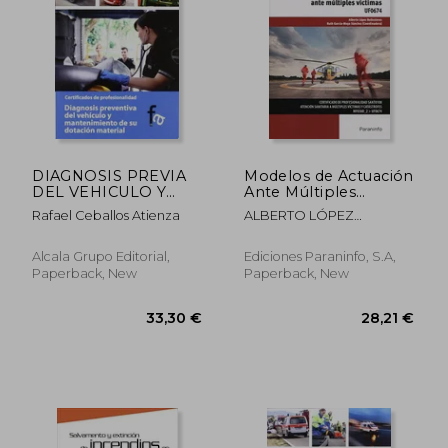
22,63 €
27,58
DIAGNOSIS PREVIA
Modelos de Actuación
DEL VEHICULO Y
Ante Múltiples
MANTENIMIENTO DE
Víctimas (in Spanish)
Rafael Ceballos Atienza
ALBERTO LÓPEZ
SU DOTACION
BALLESTEROS
MATERIAL (in
Spanish)
Alcala Grupo Editorial,
Ediciones Paraninfo, S.A,
Paperback, New
Paperback, New