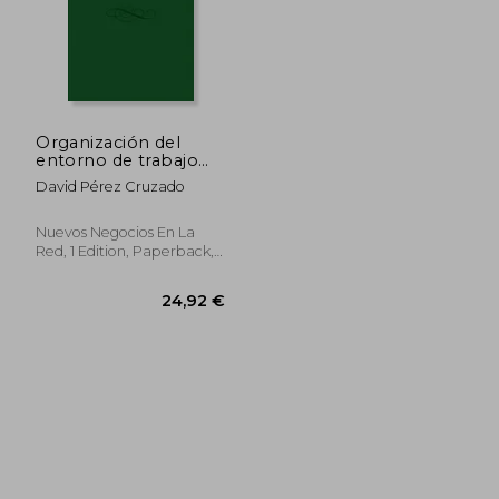
Organización del
entorno de trabajo
en transporte
David Pérez Cruzado
sanitario (UF0679)
Nuevos Negocios En La
Red, 1 Edition, Paperback,
Used
41,61 €
27,25