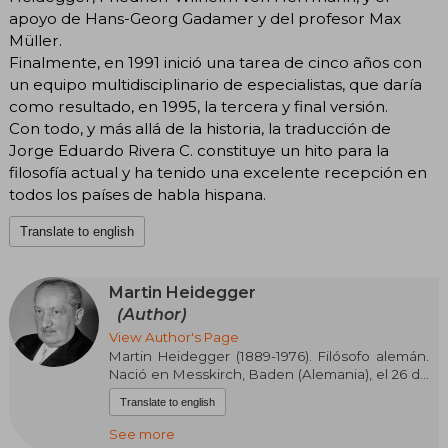
apoyo de Hans-Georg Gadamer y del profesor Max
Müller.
Finalmente, en 1991 inició una tarea de cinco años con
un equipo multidisciplinario de especialistas, que daría
como resultado, en 1995, la tercera y final versión.
Con todo, y más allá de la historia, la traducción de
Jorge Eduardo Rivera C. constituye un hito para la
filosofía actual y ha tenido una excelente recepción en
todos los países de habla hispana.
Translate to english
Martin Heidegger
(Author)
View Author's Page
Martin Heidegger (1889-1976). Filósofo alemán.
Nació en Messkirch, Baden (Alemania), el 26 de
septiembre de 1889. Su padre, Friedrich
Translate to english
Heidegger (1851-1924) es sacristán católico y
maestro tonelero, su madre es Johanna
See more
Heidegger, de soltera, Kemp (1858-1927). Cursó