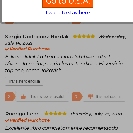
Go to U.S.A.
Translate to english
I want to stay here
2
0
This review is useful
It is not useful
Sergio Rodriguez Bordalí
Wednesday,
July 14, 2021
Verified Purchase
El libro difícil. La traducción del chileno Prof.
Rivera, la mejor, según los entendidos. El servicio
top one, como Jokovich.
Translate to english
2
0
This review is useful
It is not useful
Rodrigo Leon
Thursday, July 26, 2018
Verified Purchase
Excelente libro completamente recomendado.