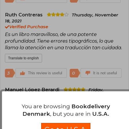
Ruth Contreras
Thursday, November
18, 2021
Verified Purchase
Es un libro maravilloso, de una potente
profundidad. Tiene errores tipográficos, lo que
llama la atención en una traducción tan cuidada.
Translate to english
3
0
This review is useful
It is not useful
Manuel López Berardi
Friday,
February 18, 2022
Verified Purchase
You are browsing
Bookdelivery
Excelente edición. Creo que la traducción es la
Denmark
, but you are in
U.S.A.
más clara y accesible de las disponibles en
español y que el precio es por demás de justo.