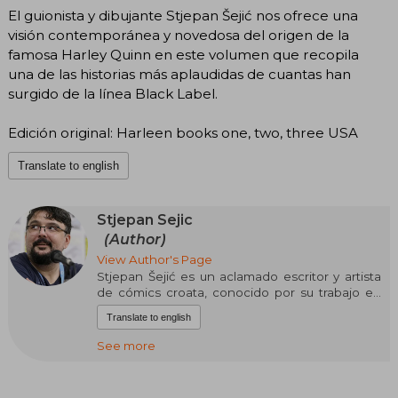
El guionista y dibujante Stjepan Šejić nos ofrece una
visión contemporánea y novedosa del origen de la
famosa Harley Quinn en este volumen que recopila
una de las historias más aplaudidas de cuantas han
surgido de la línea Black Label.
Edición original: Harleen books one, two, three USA
Translate to english
Stjepan Sejic
(Author)
View Author's Page
Stjepan Šejić es un aclamado escritor y artista
de cómics croata, conocido por su trabajo en
Witchblade y The Darkness para Top Cow, y por
Translate to english
series como Sunstone, Harleen, Rat Queens,
Death Vigil y Aquaman para DC. Comenzó como
See more
colorista y se inspiró en cómics italianos y
artistas como Marc Silvestri y Michael Turner. Se
enfoca en obras propias y colabora