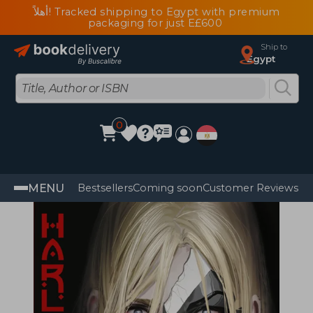
أهلاً! Tracked shipping to Egypt with premium
packaging for just E£600
Ship to
Egypt
0
MENU
Bestsellers
Coming soon
Customer Reviews