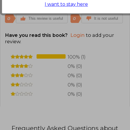
Translate to english
I want to stay here
0
0
This review is useful
It is not useful
Have you read this book?
Login
to add your
review
.
100% (1)
0% (0)
0% (0)
0% (0)
0% (0)
Frequently Asked Questions about