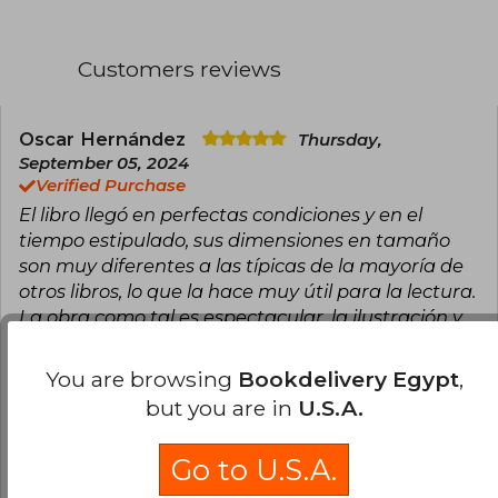
frecuentemente con su esposa, la también
artista Linda Lukšić Šejić, en proyectos como la
aclamada serie BDSM Sunstone.
Customers reviews
Carrera y estilo
Oscar Hernández
Thursday,
September 05, 2024
Verified Purchase
El libro llegó en perfectas condiciones y en el
tiempo estipulado, sus dimensiones en tamaño
son muy diferentes a las típicas de la mayoría de
otros libros, lo que la hace muy útil para la lectura.
La obra como tal es espectacular, la ilustración y
el arte es impresionante, así como también la
historia de la protagonista. La tapa en acetato
You are browsing
Bookdelivery Egypt
,
con la transparencia que cubre el libro es muy
but you are in
U.S.A.
bonita, lo que crea ese efecto de media mascara
de las dos caras opuestas del personaje al
Go to U.S.A.
deslizarla por el libro. Recomendado.