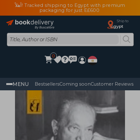
أهلاً! Tracked shipping to Egypt with premium
packaging for just E£600
Ship to
Egypt
0
MENU
Bestsellers
Coming soon
Customer Reviews