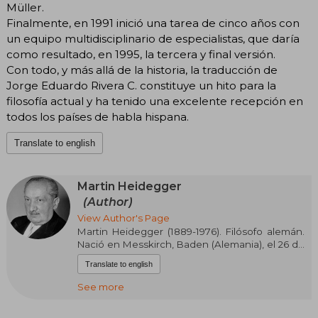
Müller.
Finalmente, en 1991 inició una tarea de cinco años con
un equipo multidisciplinario de especialistas, que daría
como resultado, en 1995, la tercera y final versión.
Con todo, y más allá de la historia, la traducción de
Jorge Eduardo Rivera C. constituye un hito para la
filosofía actual y ha tenido una excelente recepción en
todos los países de habla hispana.
Translate to english
Martin Heidegger
(Author)
View Author's Page
Martin Heidegger (1889-1976). Filósofo alemán.
Nació en Messkirch, Baden (Alemania), el 26 de
septiembre de 1889. Su padre, Friedrich
Translate to english
Heidegger (1851-1924) es sacristán católico y
maestro tonelero, su madre es Johanna
See more
Heidegger, de soltera, Kemp (1858-1927). Cursó
sus estudios de teología católica y después