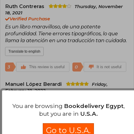
Ruth Contreras
Thursday, November
18, 2021
Verified Purchase
Es un libro maravilloso, de una potente
profundidad. Tiene errores tipográficos, lo que
llama la atención en una traducción tan cuidada.
Translate to english
3
0
This review is useful
It is not useful
Manuel López Berardi
Friday,
February 18, 2022
Verified Purchase
Excelente edición. Creo que la traducción es la
You are browsing
Bookdelivery Egypt
,
más clara y accesible de las disponibles en
but you are in
U.S.A.
español y que el precio es por demás de justo.
Go to U.S.A.
Translate to english