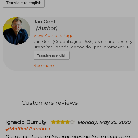
Translate to english
Jan Gehl
(Author)
View Author's Page
Jan Gehl (Copenhague, 1936) es un arquitecto y
urbanista danés conocido por promover un
urbanismo centrado en las personas. Formado
Translate to english
en la Real Academia Danesa de Bellas Artes, ha
dedicado su carrera a estudiar cómo el diseño
See more
urbano influye en la vida cotidiana, defendiendo
ciudades pensadas para caminar, andar en
bicicleta y habitar el espacio público.
Es autor de libros fundamentales como La
humanización del espacio urbano y Ciudades
Customers reviews
para la gente, y fundador de Gehl Architects,
estudio que ha asesorado a numerosas
ciudades del mundo. Su trabajo ha sido clave
para impulsar modelos de ciudad más
Ignacio Durruty
Monday, May 25, 2020
sostenibles, humanas y habitables.
Verified Purchase
Gran aporte para los amantes de la arquitectura