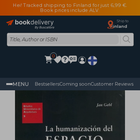
Hei! Tracked shipping to Finland for just 6,99 €.
Book prices include ALV
Ship to
Finland
0
MENU
Bestsellers
Coming soon
Customer Reviews