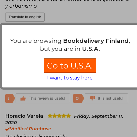
y urbanismo
Translate to english
1
0
This review is useful
It is not useful
You are browsing
Bookdelivery Finland
,
but you are in
U.S.A.
Salomon Aguiar Reyes
Monday,
August 24, 2020
Verified Purchase
Go to U.S.A.
Lego en perfecto estado y en el tiempo
I want to stay here
Translate to english
1
0
This review is useful
It is not useful
Horacio Varela
Friday, September 11,
2020
Verified Purchase
Un clasico indispensable