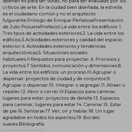
diseñan es para ser vivido, no para ser evaluado por los
críticos de arte. En la ciudad bien diseñada, la estrella
es el ciudadano común y no el arquitecto
fulgurante.Prólogo de Enrique PeñalosaPresentación
de Julio PozuetaPrefacioI.La vida entre los edificios: 1.
Tres tipos de actividades exteriores.2. La vida entre los
edificios.3.Actividades exteriores y calidad del espacio
exterior.4. Actividades exteriores y tendencias
arquitectónicas.5. Situaciones sociales
habituales.II.Requisitos para proyectar: 6. Procesos y
proyectos.7 Sentidos, comunicación y dimensiones.8.
La vida entre los edificios: un proceso.III.Agrupar o
dispersar: proyectos de ciudad y de conjuntos.9.
Agrupar o dispersar.10. Integrar o segregar.11. Atraer o
repeler.12. Abrir o cerrar.IV.Espacios para caminar,
lugares para estar: proyectos de detalle.13. Espacios
para caminar, lugares para estar.14. Caminar.15. Estar
de pie.16. Sentarse.17. Ver, oír y hablar.18. Un lugar
agradable en todos los aspectos.19. Bordes
suaves.Bibliografía.