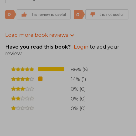
0
0
This review is useful
It is not useful
Load more book reviews
Have you read this book?
Login
to add your
review
.
86% (6)
14% (1)
0% (0)
0% (0)
0% (0)