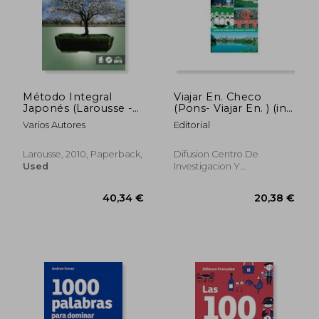
Método Integral
Viajar En. Checo
Japonés (Larousse -
(Pons- Viajar En. ) (in
Métodos Integrales)
Spanish)
Varios Autores
Editorial
(in Spanish)
Larousse, 2010, Paperback,
Difusion Centro De
Used
Investigacion Y
Publicaciones De Idiomas
S.L., 2006, Paperback,
Used
50,64 €
20,32