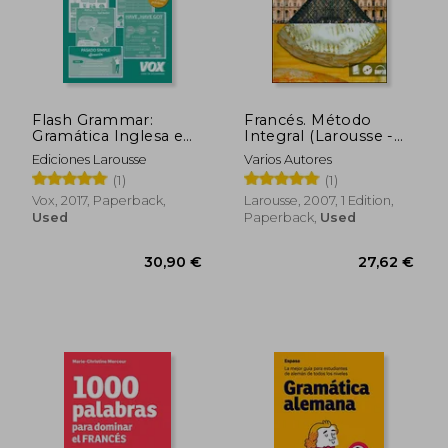
Flash Grammar:
Francés. Método
Gramática Inglesa en
Integral (Larousse -
Infografías (in
Métodos Integrales)
Ediciones Larousse
Varios Autores
Spanish)
(in Spanish)
(1)
(1)
Vox, 2017, Paperback,
Larousse, 2007, 1 Edition,
Used
Paperback,
Used
40,34 €
20,38