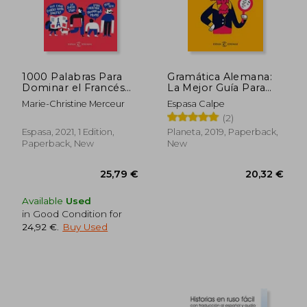
1000 Palabras Para
Gramática Alemana:
Dominar el Francés
La Mejor Guía Para
(in Spanish)
Estudiantes de
Marie-Christine Merceur
Espasa Calpe
Alemán de Todos los
(2)
Niveles (Idiomas) (in
Spanish)
Espasa, 2021, 1 Edition,
Planeta, 2019, Paperback,
Paperback, New
New
Available
Used
in Good Condition for
24,92 €
.
Buy Used