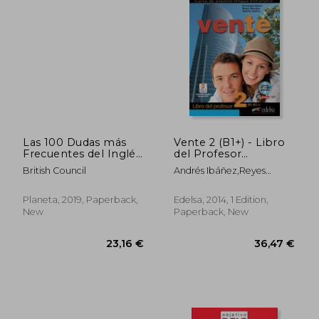
Las 100 Dudas más
Vente 2 (B1+) - Libro
Frecuentes del Inglés
del Profesor
(Idiomas) (in Spanish)
(Métodos - Jóvenes y
British Council
Andrés Ibáñez,Reyes
Adultos - Vente -
Morales Gálvez,Fernando
Nivel B1+) (in Spanish)
Marín Arrese
Planeta, 2019, Paperback,
Edelsa, 2014, 1 Edition,
New
Paperback, New