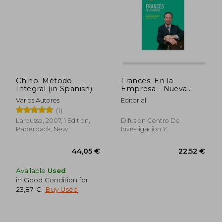
Chino. Método
Francés. En la
Integral (in Spanish)
Empresa - Nueva
Edición (Curso
20,32 €
24,65
Varios Autores
Editorial
Autoaprendizaje) (in
(1)
Spanish)
Larousse, 2007, 1 Edition,
Difusion Centro De
Paperback, New
Investigacion Y
Publicaciones De Idiomas
S.L., 2006, Paperback,
Used
Available
Used
in Good Condition for
23,87 €
.
Buy Used