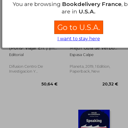
You are browsing
Bookdelivery France
, 
are in
U.S.A.
Go to U.S.A.
I want to stay here
Viajar En. Chino
Verbos Franceses: La
(Pons- Viajar En. ) (in
Mejor Guía de Verbos
Spanish)
Para Estudiantes de
Editorial
Espasa Calpe
Francés de Todos los
Niveles (Espasa
Idiomas) (in Spanish)
Difusion Centro De
Planeta, 2019, 1 Edition,
22,23 €
20,32
Investigacion Y
Paperback, New
Publicaciones De Idiomas
S.L., 2006, Paperback,
Used