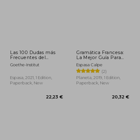
24,65 €
20,32
Las 100 Dudas más
Gramática Francesa:
Frecuentes del
La Mejor Guía Para
Alemán (in Spanish)
Estudiantes de
Goethe-Institut
Espasa Calpe
Francés de Todos los
(2)
Niveles (Espasa
Idiomas) (in Spanish)
Espasa, 2021, 1 Edition,
Planeta, 2019, 1 Edition,
Paperback, New
Paperback, New