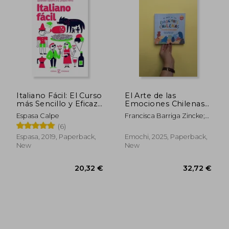
20,32 €
15,79
Italiano Fácil: El Curso
El Arte de las
más Sencillo y Eficaz
Emociones Chilenas
Para Aprender
(versión mini) (in
Espasa Calpe
Francisca Barriga Zincke;
Italiano a tu Propio
Spanish)
Maria José León Zanz
(6)
Ritmo (Idiomas) (in
Spanish)
Espasa, 2019, Paperback,
Emochi, 2025, Paperback,
New
New