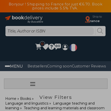
Bonjour ! Shipping to France for just €6.70. Book
prices include 5.5% TVA.
Ship to
France
0
MENU
Bestsellers
Coming soon
Customer Reviews
=
View Filters
Home
Books
Language and linguistics
Language teaching and
learning
Teaching and learning materials and classroom