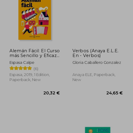
20,32 €
20,32
Alemán Fácil: El Curso
Verbos (Anaya E.L.E.
más Sencillo y Eficaz
En - Verbos)
Para Aprender
Espasa Calpe
Gloria Caballero Gonzalez
Alemán a tu Propio
(6)
Ritmo (in Spanish)
Espasa, 2019, 1 Edition,
Anaya ELE, Paperback,
Paperback, New
New