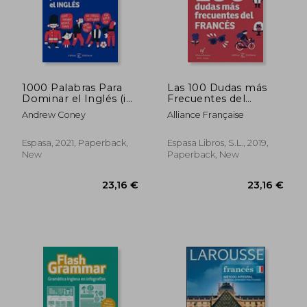
1000 Palabras Para
Las 100 Dudas más
Dominar el Inglés (in
Frecuentes del
Spanish)
Francés (in Spanish)
Andrew Coney
Alliance Française
Espasa, 2021, Paperback,
Espasa Libros, S.L., 2019,
New
Paperback, New
32,12 €
20,32