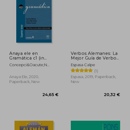
23,16 €
36,47
Anaya ele en
Verbos Alemanes: La
Gramática c1 (in
Mejor Guía de Verbos
Spanish)
Para Estudiantes de
Concepci&Oacute;N
Espasa Calpe
Todos los Niveles (in
Moreno Garc&Iacute;A;
(1)
Spanish)
Clara Miki Kondo
Anaya Ele, 2020,
Espasa, 2019, Paperback,
P&Eacute;Rez; M&Ordf; De
Paperback, New
New
La Paloma Trenado Dean