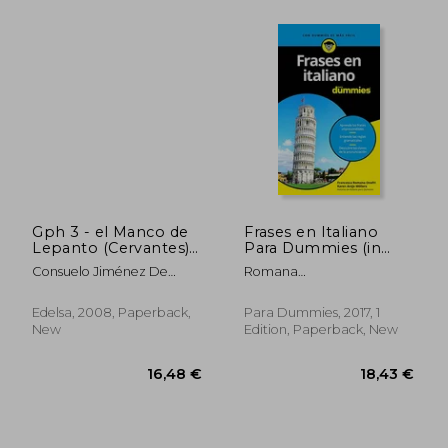
Gph 3 - el Manco de
Frases en Italiano
44,05 €
22,52
Lepanto (Cervantes)
Para Dummies (in
(Lecturas - Jóvenes y
Spanish)
Consuelo Jiménez De
Romana
Adultos - Grandes
Cisneros Y Baudín
OnofriFrancesca/Antje
Personajes de la
Möller K
Historia - Nivel a) (in
Edelsa, 2008, Paperback,
Para Dummies, 2017, 1
Spanish)
New
Edition, Paperback, New