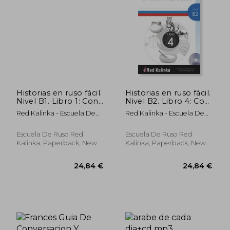
23,16 €
23,16
Historias en ruso fácil.
Historias en ruso fácil.
Nivel B1. Libro 1: Con
Nivel B2. Libro 4: Con
traducción al español
traducción al español
Red Kalinka - Escuela De
Red Kalinka - Escuela De
y audio
y audio
Ruso
Ruso
Escuela De Ruso Red
Escuela De Ruso Red
Kalinka, Paperback, New
Kalinka, Paperback, New