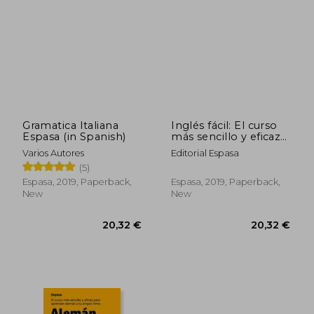
20,32 €
32,72
Gramatica Italiana
Inglés fácil: El curso
Espasa (in Spanish)
más sencillo y eficaz
para aprender inglés
Varios Autores
Editorial Espasa
a tu propio ritmo (in
(5)
Spanish)
Espasa, 2019, Paperback,
Espasa, 2019, Paperback,
New
New