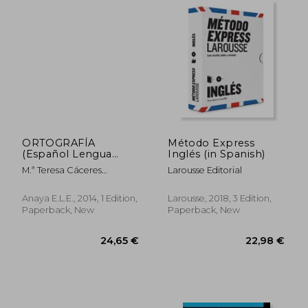
ORTOGRAFÍA
Método Express
(Español Lengua
Inglés (in Spanish)
Extranjera) (in
M.ª Teresa Cáceres
Larousse Editorial
Spanish)
Lorenzo,Marina Díaz
Peralta
Anaya E.L.E., 2014, 1 Edition,
Larousse, 2018, 3 Edition,
Paperback, New
Paperback, New
30,90 €
48,75