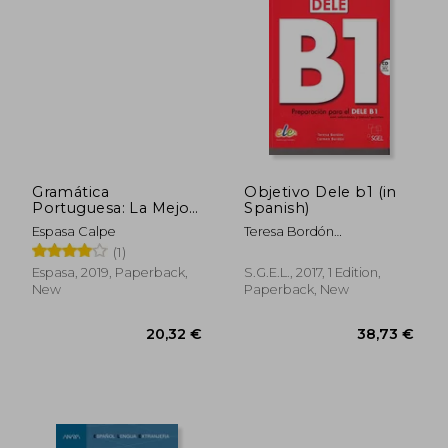
24,65 €
22,98
Gramática
Objetivo Dele b1 (in
Portuguesa: La Mejor
Spanish)
Guía Para Estudiantes
Espasa Calpe
Teresa Bordón
de Portugués de
Martínez,Carmen Bordón
(1)
Todos los Niveles (in
Martínez
Spanish)
Espasa, 2019, Paperback,
S.G.E.L., 2017, 1 Edition,
New
Paperback, New