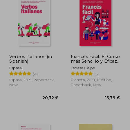
21,84 €
13,66
Verbos Italianos (in
Francés Fácil: El Curso
Spanish)
más Sencillo y Eficaz
Para Aprender
Espasa
Espasa Calpe
Francés a tu Propio
(4)
(5)
Ritmo (Idiomas) (in
Spanish)
Espasa, 2019, Paperback,
Planeta, 2019, 1 Edition,
New
Paperback, New