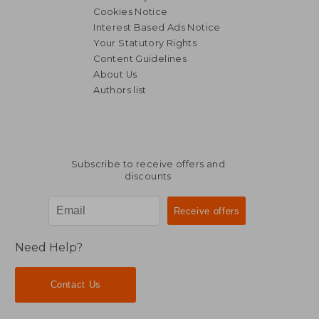
Cookies Notice
Interest Based Ads Notice
Your Statutory Rights
Content Guidelines
About Us
Authors list
Subscribe to receive offers and
29,28 €
30,90
discounts
Need Help?
Contact Us