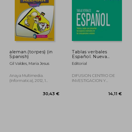
20,32 €
38,73
aleman.(torpes) (in
Tablas verbales
Spanish)
Español. Nueva
edición (Pons - Tablas
Gil Valdes, Maria Jesus
Editorial
Verbales) (in Spanish)
Anaya Multimedia.
DIFUSION CENTRO DE
(informatica), 2012, 1
INVESTIGACION Y
Edition, Piel/lujo, New
PUBLICACIONES DE
IDIOMAS S.L., Paperback,
New