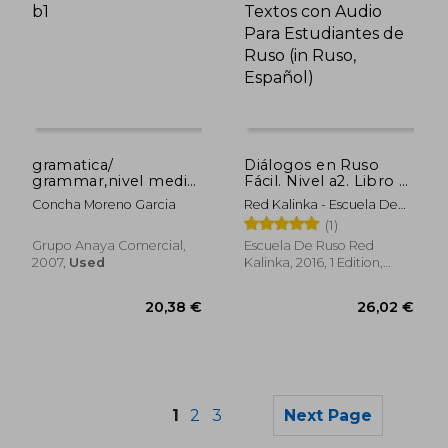
25,79 €
20,32
gramatica/
Diálogos en Ruso
grammar,nivel medio
Fácil. Nivel a2. Libro 1:
b1
Textos con Audio
Concha Moreno Garcia
Red Kalinka - Escuela De
Para Estudiantes de
Ruso
(1)
Ruso (in Ruso,
Español)
Grupo Anaya Comercial,
Escuela De Ruso Red
2007,
Used
Kalinka, 2016, 1 Edition,
Paperback, New
1
2
3
Next Page