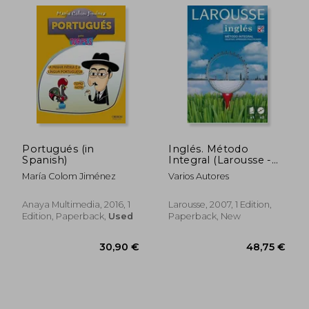
Portugués (in
Inglés. Método
Spanish)
Integral (Larousse -
Métodos Integrales)
María Colom Jiménez
Varios Autores
(in Spanish)
Anaya Multimedia, 2016, 1
Larousse, 2007, 1 Edition,
Edition, Paperback,
Used
Paperback, New
28,15 €
20,32