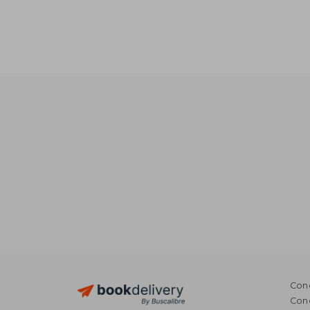
27
Cond
Cond