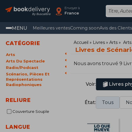
Envoyer à
France
MENU
Meilleures ventes
Coming soon
Avis des Client
Accueil
Livres
Arts
Arts
CATÉGORIE
Livres de Scénari
Arts
Arts Du Spectacle
Nous avons trouvé 9 Livr
Radio/Podcast
Scénarios, Pièces Et
Représentations
Voir:
Livres ph
Radiophoniques
RELIURE
État:
Tous
No
Couverture Souple
LANGUE