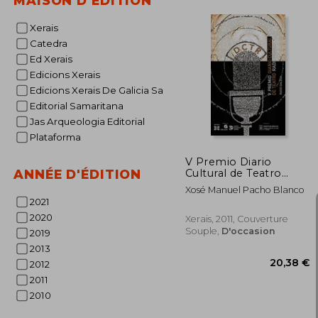
MAISON D'ÉDITION
Xerais
Catedra
Ed Xerais
Edicions Xerais
Edicions Xerais De Galicia Sa
Editorial Samaritana
Jas Arqueologia Editorial
Plataforma
V Premio Diario
Cultural de Teatro
ANNÉE D'ÉDITION
Radiofónico (Edición
Xosé Manuel Pacho Blanco
Literaria - Alternativas
2021
- Teatro) (en Galicien)
2020
Xerais, 2011, Couverture
Souple,
D'occasion
2019
2013
2012
2011
2010