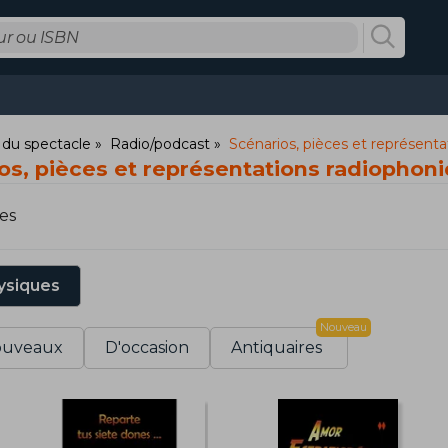
s
 du spectacle
Radio/podcast
Scénarios, pièces et représent
os, pièces et représentations radiophon
es
ysiques
Nouveau
uveaux
D'occasion
Antiquaires