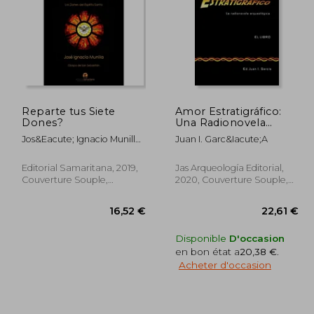
Reparte tus Siete
Amor Estratigráfico:
Dones?
Una Radionovela
Arqueológica
Jos&Eacute; Ignacio Munilla
Juan I. Garc&Iacute;A
Aguirre
Editorial Samaritana, 2019,
Jas Arqueología Editorial,
Couverture Souple,
2020, Couverture Souple,
Nouveau
Nouveau
Disponible
D'occasion
en bon état a
20,38 €
.
Acheter d'occasion
,76 €
16,52 €