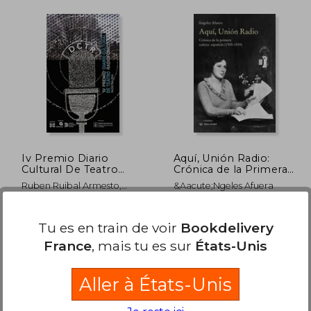
Iv Premio Diario
Aquí, Unión Radio:
Cultural De Teatro
Crónica de la Primera
Radiofonico (en
Cadena Española
Ruben Ruibal Armesto,
&Aacute;Ngeles Afuera
Galicien)
Cesar Candelas
Edicions Xerais De Galicia,
Catedra, 2021, 1 Édition,
Tu es en train de voir
Bookdelivery
Sa, 2010,
D'occasion
Couverture Souple,
Nouveau
France
, mais tu es sur
États-Unis
Aller à États-Unis