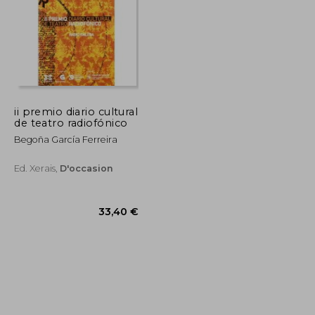
ii premio diario cultural
de teatro radiofónico
Begoña García Ferreira
Ed. Xerais,
D'occasion
22,61 €
33,40 €