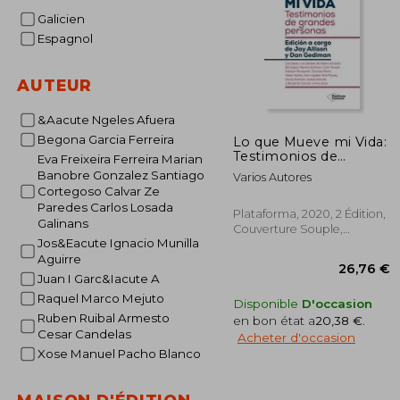
Galicien
Espagnol
AUTEUR
&Aacute Ngeles Afuera
Begona Garcia Ferreira
Lo que Mueve mi Vida:
Testimonios de
Eva Freixeira Ferreira Marian
Grandes Personas
Banobre Gonzalez Santiago
Varios Autores
Cortegoso Calvar Ze
Paredes Carlos Losada
Plataforma, 2020, 2 Édition,
Galinans
Couverture Souple,
Jos&Eacute Ignacio Munilla
Nouveau
Aguirre
Juan I Garc&Iacute A
Raquel Marco Mejuto
Disponible
D'occasion
Ruben Ruibal Armesto
en bon état a
20,38 €
.
Cesar Candelas
Acheter d'occasion
26
Xose Manuel Pacho Blanco