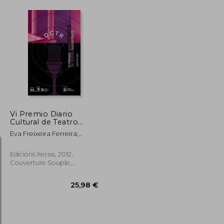
Vi Premio Diario
Cultural de Teatro
Radiofónico (en
Eva Freixeira Ferreira;
Galicien)
Marián Bañobre González;
Santiago Cortegoso Calvar;
Edicións Xerais, 2012,
Zé Paredes; Carlos Losada
Couverture Souple,
Galiñáns
D'occasion