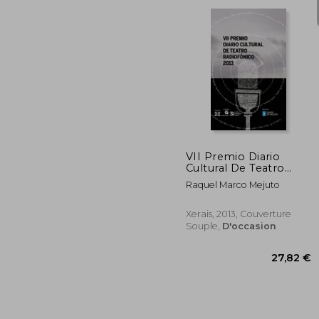
20
VII Premio Diario
Cultural De Teatro
Radiofónico (Edición
Raquel Marco Mejuto
Literaria - Alternativas
- Teatro) (en Galicien)
Xerais, 2013, Couverture
Souple,
D'occasion