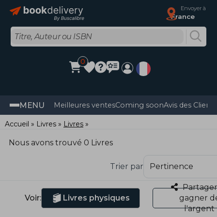
Envoyer à
France
0
MENU
Meilleures ventes
Coming soon
Avis des Client
Accueil
Livres
Livres
Nous avons trouvé 0 Livres
Trier par
Partager
Voir:
Livres physiques
gagner d
l'argent