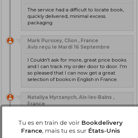
The service had a difficult to locate book,
quickly delivered, minimal excess
packaging
Mark Purssey, Clion , France
Avis reçu le Mardi 16 Septembre
I Couldn't ask for more, great price books
and I can track my order door to door. I'm
so pleased that I can now get a great
selection of books in English in France.
Nataliya Myrzanych, Aix-les-Bains ,
France
Avis reçu le Mardi 16 Septembre
Tu es en train de voir
Bookdelivery
Tres vite i bonne qualite.
France
, mais tu es sur
États-Unis