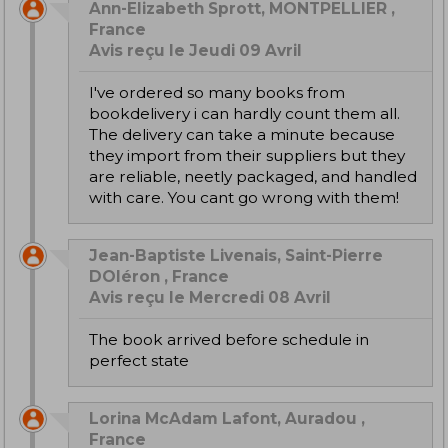
Ann-Elizabeth Sprott, MONTPELLIER ,
France
Avis reçu le Jeudi 09 Avril
I've ordered so many books from
bookdelivery i can hardly count them all.
The delivery can take a minute because
they import from their suppliers but they
are reliable, neetly packaged, and handled
with care. You cant go wrong with them!
Jean-Baptiste Livenais, Saint-Pierre
DOléron , France
Avis reçu le Mercredi 08 Avril
The book arrived before schedule in
perfect state
Lorina McAdam Lafont, Auradou ,
France