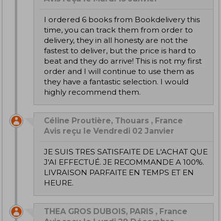
I ordered 6 books from Bookdelivery this
time, you can track them from order to
delivery, they in all honesty are not the
fastest to deliver, but the price is hard to
beat and they do arrive! This is not my first
order and I will continue to use them as
they have a fantastic selection. I would
highly recommend them.
Céline Proutière, Thouars , France
Avis reçu le Vendredi 02 Janvier
JE SUIS TRES SATISFAITE DE L'ACHAT QUE
J'AI EFFECTUÉ. JE RECOMMANDE A 100%.
LIVRAISON PARFAITE EN TEMPS ET EN
HEURE.
THEA GROS DUBOIS, PARIS , France