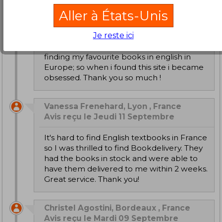
Ann-Elizabeth Sprott, MONTPELLIER ,
Aller à États-Unis
France
Avis reçu le Lundi 15 Septembre
Je reste ici
Im so grateful to bookdelivery. Its so hard
finding my favourite books in english in
Europe; so when i found this site i became
obsessed. Thank you so much !
Vanessa Frenehard, Lyon , France
Avis reçu le Jeudi 11 Septembre
It's hard to find English textbooks in France
so I was thrilled to find Bookdelivery. They
had the books in stock and were able to
have them delivered to me within 2 weeks.
Great service. Thank you!
Christel Agostini, Bordeaux , France
Avis reçu le Mardi 09 Septembre