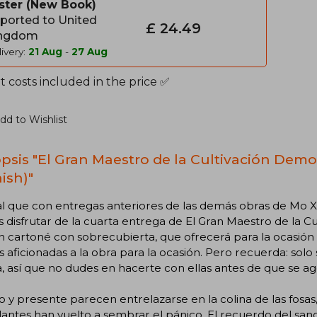
ster
New Book
ported to United
£ 24.49
ngdom
ivery:
21 Aug
-
27 Aug
 costs included in the price ✅
dd to Wishlist
psis "El Gran Maestro de la Cultivación Demon
ish)"
al que con entregas anteriores de las demás obras de Mo 
 disfrutar de la cuarta entrega de El Gran Maestro de la C
n cartoné con sobrecubierta, que ofrecerá para la ocasión 
as aficionadas a la obra para la ocasión. Pero recuerda: sol
, así que no dudes en hacerte con ellas antes de que se ag
 y presente parecen entrelazarse en la colina de las fosa
ntes han vuelto a sembrar el pánico. El recuerdo del sangr