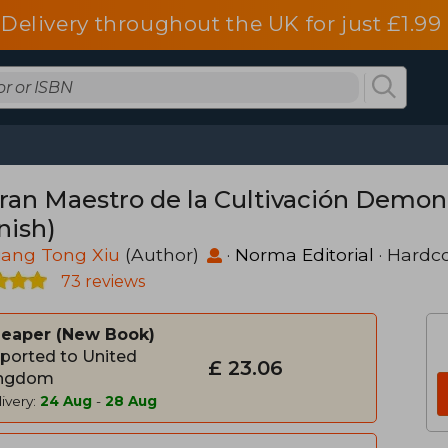
Delivery throughout the UK for just £1.99
Gran Maestro de la Cultivación Demoni
nish)
iang Tong Xiu
(Author)
·
Norma Editorial
· Hardc
73 reviews
heaper
New Book
ported to United
£ 23.06
ngdom
ivery:
24 Aug
-
28 Aug