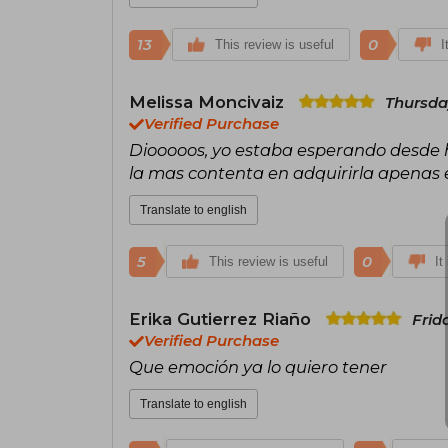
13
0
This review is useful
I
Melissa Moncivaiz
Thursda
Verified Purchase
Diooooos, yo estaba esperando desde 
la mas contenta en adquirirla apenas 
Translate to english
5
0
This review is useful
It
Erika Gutierrez Riaño
Frid
Verified Purchase
Que emoción ya lo quiero tener
Translate to english