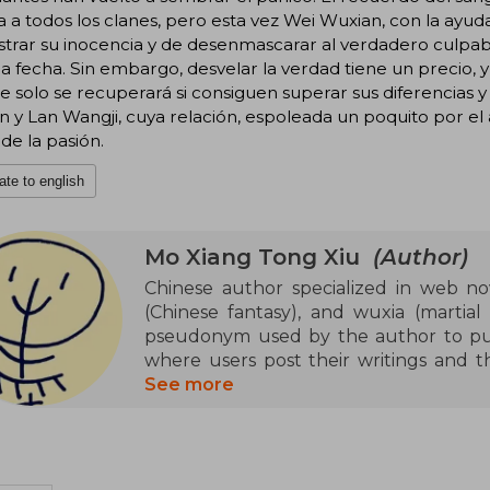
 a todos los clanes, pero esta vez Wei Wuxian, con la ayuda
rar su inocencia y de desenmascarar al verdadero culpabl
la fecha. Sin embargo, desvelar la verdad tiene un precio, y
e solo se recuperará si consiguen superar sus diferencias
 y Lan Wangji, cuya relación, espoleada un poquito por el 
de la pasión.
ate to english
Mo Xiang Tong Xiu
(Author)
Chinese author specialized in web nov
(Chinese fantasy), and wuxia (martial
pseudonym used by the author to publ
where users post their writings and 
their works published in print. Bein
See more
controversial genre in China with sexua
her. Only that she has a Weibo accou
started her career after becoming fond
fanfic in high school.