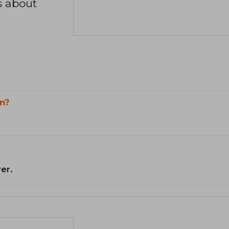
s about
n?
er.