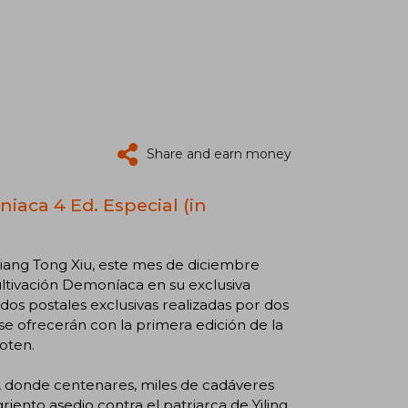
Share and earn money
iaca 4 Ed. Especial (in
Xiang Tong Xiu, este mes de diciembre
ultivación Demoníaca en su exclusiva
dos postales exclusivas realizadas por dos
o se ofrecerán con la primera edición de la
oten.
s, donde centenares, miles de cadáveres
iento asedio contra el patriarca de Yiling