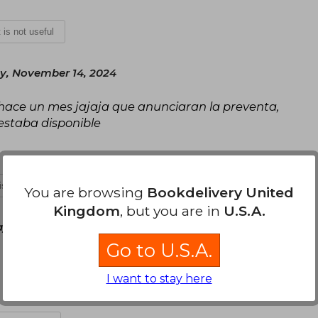
t is not useful
y, November 14, 2024
hace un mes jajaja que anunciaran la preventa,
estaba disponible
 is not useful
You are browsing
Bookdelivery United
Kingdom
, but you are in
U.S.A.
ay, November 15, 2024
Go to U.S.A.
I want to stay here