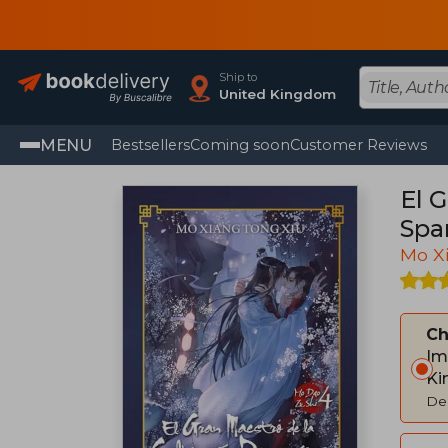
Ship to
United Kingdom
MENU
Bestsellers
Coming soon
Customer Reviews
El 
Spa
Mo X
C
Im
Ki
Del