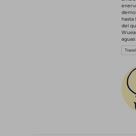
enerva
demost
hasta 
del qu
Wuxian
aguas 
Transl