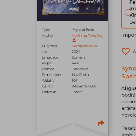
Fa
Im
Ki
Del
Type
Physical Book
Import
Author
Mo Xiang Tong Xiu
Publisher
Norma Editorial
A
Year
2024
Language
Spanish
Pages
444
Syno
Format
Hardcover
Span
Dimensions
14 x 21 cm
Weight
1.01
ISBN13
9788467973099
Al igu
Edited in
España
podrás
edició
artist
novela
Pasado
ambula