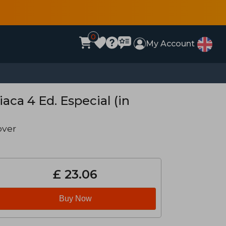
0
My Account
aca 4 Ed. Especial (in
over
£ 23.06
Buy Now