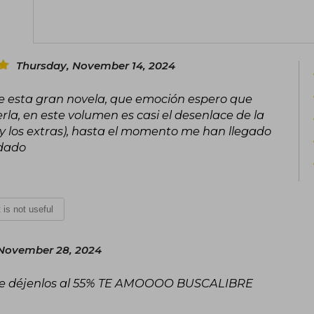
Her popular novels, three in total
Villain’s Self-Saving System, Grandmas
Official’s Blessing), are available b
Thursday, November 14, 2024
publisher PINSIN STUDIO (passed throu
novels has several adaptations to com
e esta gran novela, que emoción espero que
even live-action series.
rla, en este volumen es casi el desenlace de la
o y los extras), hasta el momento me han llegado
ndado
t is not useful
 November 28, 2024
re déjenlos al 55% TE AMOOOO BUSCALIBRE