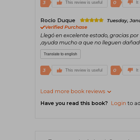
3
0
This review is useful
It
Rocio Duque
Tuesday, Janu
Verified Purchase
Llegó en excelente estado, gracias por
,ayuda mucho a que no lleguen dañados
Translate to english
3
0
This review is useful
It
Load more book reviews
Have you read this book?
Login
to ad