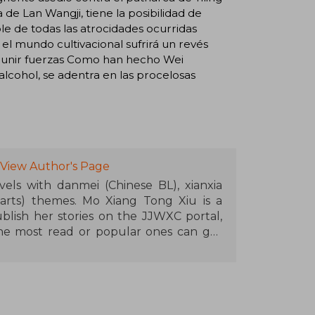
 de Lan Wangji, tiene la posibilidad de
e de todas las atrocidades ocurridas
 el mundo cultivacional sufrirá un revés
 y unir fuerzas Como han hecho Wei
alcohol, se adentra en las procelosas
View Author's Page
els with danmei (Chinese BL), xianxia
 arts) themes. Mo Xiang Tong Xiu is a
ish her stories on the JJWXC portal,
the most read or popular ones can get
g a pseudonym, and publishing a quite
l scenes included, little is known about
nt (the Chinese Twitter) and that she
 of boy’s love by reading a D. Gray-Man