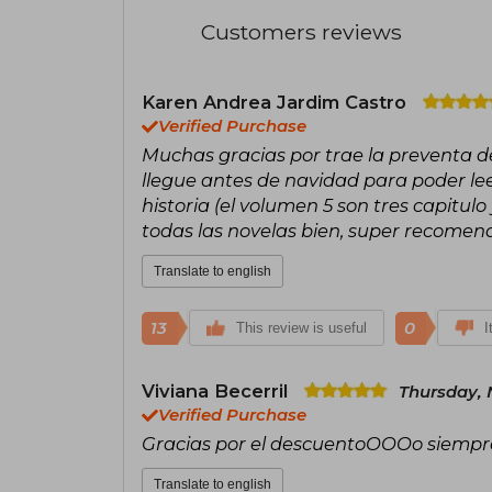
Customers reviews
Karen Andrea Jardim Castro
Verified Purchase
Muchas gracias por trae la preventa d
llegue antes de navidad para poder lee
historia (el volumen 5 son tres capitul
todas las novelas bien, super recome
Translate to english
13
0
This review is useful
I
Viviana Becerril
Thursday,
Verified Purchase
Gracias por el descuentoOOOo siemp
Translate to english