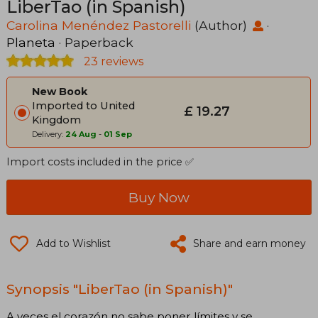
LiberTao (in Spanish)
Carolina Menéndez Pastorelli
(Author)
·
Planeta
· Paperback
23 reviews
New Book
Imported to United
£ 19.27
Kingdom
Delivery:
24 Aug
-
01 Sep
Import costs included in the price ✅
Buy Now
Add to Wishlist
Share and earn money
Synopsis "LiberTao (in Spanish)"
A veces el corazón no sabe poner límites y se