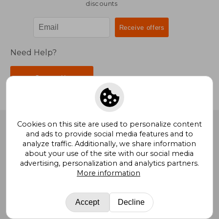
discounts
Need Help?
Contact Us
Cookies on this site are used to personalize content
BookDelivery
. All Rights Reserved.
and ads to provide social media features and to
analyze traffic. Additionally, we share information
about your use of the site with our social media
advertising, personalization and analytics partners.
More information
Bookdelivery United Kingdom
Buscalibre Argentina
|
Buscalibre Chile
|
Buscalibre Colombia
|
Buscalibre
Ecuador
|
Buscalibre Spain
|
Buscalibre Uruguay
|
Accept
Decline
Buscalibre Mexico
|
Buscalibre Peru
|
Buscalibre USA
|
Buscalibre Other Countries
|