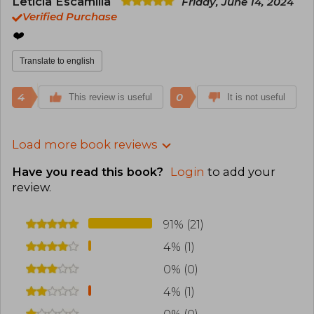
Leticia Escamilla
Friday, June 14, 2024
Verified Purchase
❤️‍
Translate to english
4
0
This review is useful
It is not useful
Load more book reviews
Have you read this book?
Login
to add your
review
.
91% (21)
4% (1)
0% (0)
4% (1)