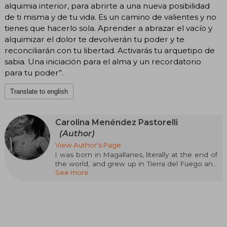
alquimia interior, para abrirte a una nueva posibilidad
de ti misma y de tu vida. Es un camino de valientes y no
tienes que hacerlo sola. Aprender a abrazar el vacío y
alquimizar el dolor te devolverán tu poder y te
reconciliarán con tu libertad. Activarás tu arquetipo de
sabia. Una iniciación para el alma y un recordatorio
para tu poder”.
Translate to english
Carolina Menéndez Pastorelli
(Author)
View Author's Page
I was born in Magallanes, literally at the end of
the world, and grew up in Tierra del Fuego and
See more
Punta Arenas.
I have always been a being of metal and fire. As
a child, I loved my solitude and being with
animals, and I spent my time talking to trees. I
always wanted to dedicate my life to something
related to nature, but over time I forgot,