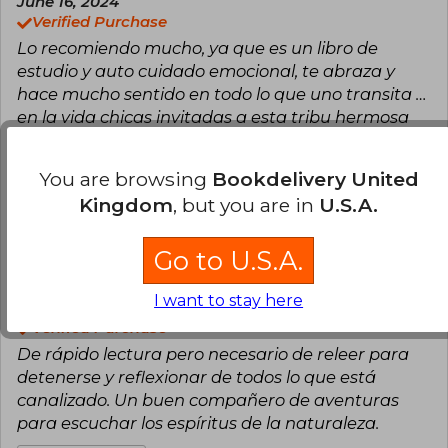
June 16, 2024
Verified Purchase
Lo recomiendo mucho, ya que es un libro de
estudio y auto cuidado emocional, te abraza y
hace mucho sentido en todo lo que uno transita …
en la vida chicas invitadas a esta tribu hermosa
de Libertao deben tener el suyo !!
You are browsing
Bookdelivery United
Translate to english
Kingdom
, but you are in
U.S.A.
7
0
This review is useful
It is not useful
Go to U.S.A.
Javiera Espínola Díaz
Friday, June 21,
I want to stay here
2024
Verified Purchase
De rápido lectura pero necesario de releer para
detenerse y reflexionar de todos lo que está
canalizado. Un buen compañero de aventuras
para escuchar los espíritus de la naturaleza.