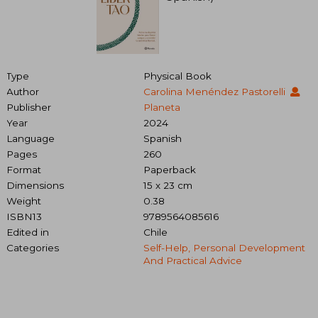
Type
Physical Book
Author
Carolina Menéndez Pastorelli
Publisher
Planeta
Year
2024
Language
Spanish
Pages
260
Format
Paperback
Dimensions
15 x 23 cm
Weight
0.38
ISBN13
9789564085616
Edited in
Chile
Categories
Self-Help, Personal Development
And Practical Advice