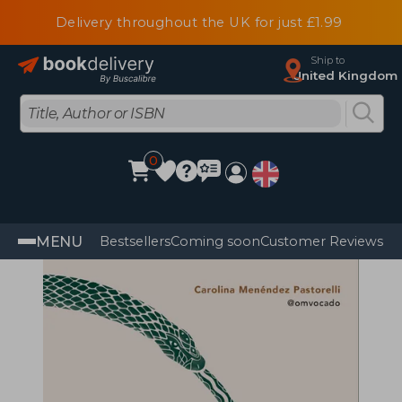
Delivery throughout the UK for just £1.99
Ship to
United Kingdom
0
MENU
Bestsellers
Coming soon
Customer Reviews