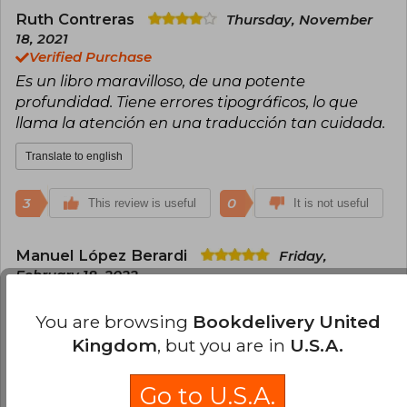
Ruth Contreras
Thursday, November
18, 2021
Verified Purchase
Es un libro maravilloso, de una potente
profundidad. Tiene errores tipográficos, lo que
llama la atención en una traducción tan cuidada.
Translate to english
3
0
This review is useful
It is not useful
Manuel López Berardi
Friday,
February 18, 2022
Verified Purchase
Excelente edición. Creo que la traducción es la
You are browsing
Bookdelivery United
más clara y accesible de las disponibles en
Kingdom
, but you are in
U.S.A.
español y que el precio es por demás de justo.
Go to U.S.A.
Translate to english