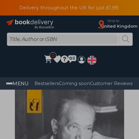
Delivery throughout the UK for just £1.99
Ship to
United Kingdom
0
MENU
Bestsellers
Coming soon
Customer Reviews