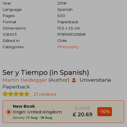
Year
2018
Language
Spanish
Pages
500
Format
Paperback
Dimensions
15,5 x 23 cm
ISBN13
9789561125698
Edited in
Chile
Categories
Philosophy
Ser y Tiempo (in Spanish)
Martin Heidegger
(Author)
·
Universitaria
·
Paperback
21 reviews
New Book
£ 22.99
-10%
Origin: United Kingdom
£ 20.69
Delivery:
17 Aug
-
18 Aug