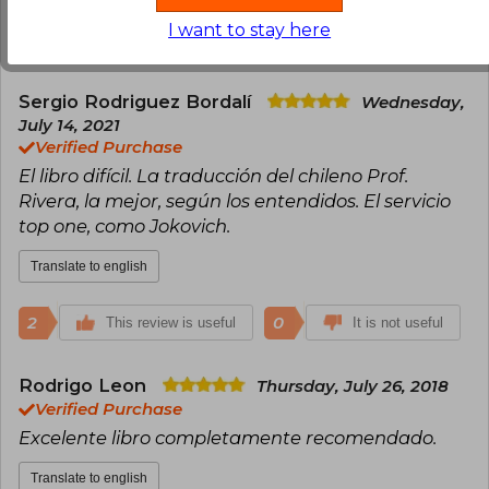
I want to stay here
2
0
This review is useful
It is not useful
Sergio Rodriguez Bordalí
Wednesday,
July 14, 2021
Verified Purchase
El libro difícil. La traducción del chileno Prof.
Rivera, la mejor, según los entendidos. El servicio
top one, como Jokovich.
Translate to english
2
0
This review is useful
It is not useful
Rodrigo Leon
Thursday, July 26, 2018
Verified Purchase
Excelente libro completamente recomendado.
Translate to english