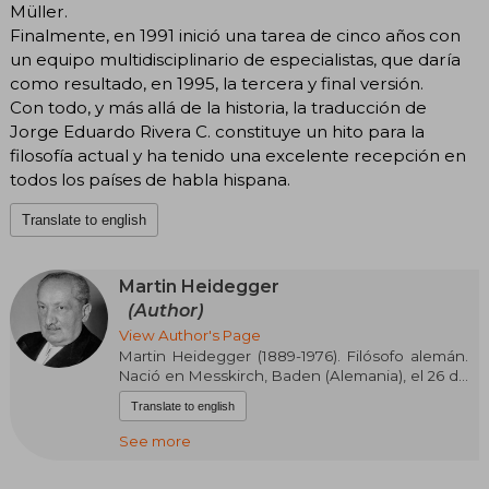
Müller.
Finalmente, en 1991 inició una tarea de cinco años con
un equipo multidisciplinario de especialistas, que daría
como resultado, en 1995, la tercera y final versión.
Con todo, y más allá de la historia, la traducción de
Jorge Eduardo Rivera C. constituye un hito para la
filosofía actual y ha tenido una excelente recepción en
todos los países de habla hispana.
Translate to english
Martin Heidegger
(Author)
View Author's Page
Martin Heidegger (1889-1976). Filósofo alemán.
Nació en Messkirch, Baden (Alemania), el 26 de
septiembre de 1889. Su padre, Friedrich
Translate to english
Heidegger (1851-1924) es sacristán católico y
maestro tonelero, su madre es Johanna
See more
Heidegger, de soltera, Kemp (1858-1927). Cursó
sus estudios de teología católica y después