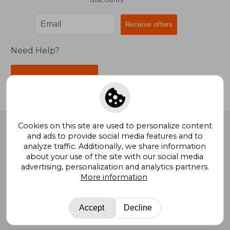
Need Help?
Contact Us
Cookies on this site are used to personalize content
BookDelivery
. All Rights Reserved.
and ads to provide social media features and to
analyze traffic. Additionally, we share information
about your use of the site with our social media
advertising, personalization and analytics partners.
More information
Bookdelivery United Kingdom
Buscalibre Argentina
|
Buscalibre Chile
|
Buscalibre Colombia
|
Buscalibre
Ecuador
|
Buscalibre Spain
|
Buscalibre Uruguay
|
Accept
Decline
Buscalibre Mexico
|
Buscalibre Peru
|
Buscalibre USA
|
Buscalibre Other Countries
|