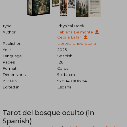
Type
Physical Book
Author
Fabiana Belmonte
Cecilia Lallari
Publisher
Librería Universitaria
Year
2025
Language
Spanish
Pages
128
Format
Cards
Dimensions
9 x 14 cm
ISBN13
9788410101784
Edited in
España
Tarot del bosque oculto (in
Spanish)