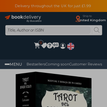
Delivery throughout the UK for just £1.99
Ship to
United Kingdom
0
MENU
Bestsellers
Coming soon
Customer Reviews