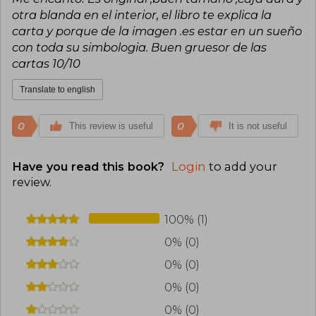
ecológica. Cecilia Lallari se distingue por su
otra blanda en el interior, el libro te explica la
mirada integradora y su capacidad para unir arte,
carta y porque de la imagen .es estar en un sueño
mitología y autoconocimiento en una propuesta
con toda su simbologia. Buen gruesor de las
coherente y evocadora.
cartas 10/10
Translate to english
0
0
This review is useful
It is not useful
Have you read this book?
Login
to add your
review
.
100% (1)
0% (0)
0% (0)
0% (0)
0% (0)