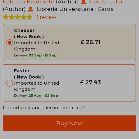
Fabiana Belmonte
(Author)
·
Cecilia Lallari
(Author)
·
Librería Universitaria
· Cards
1 review
Cheaper
New Book
£ 26.71
Imported to United
Kingdom
Delivery:
03 Sep
-
15 Sep
Faster
New Book
£ 27.93
Imported to United
Kingdom
Delivery:
25 Aug
-
02 Sep
Import costs included in the price ✅
Buy Now