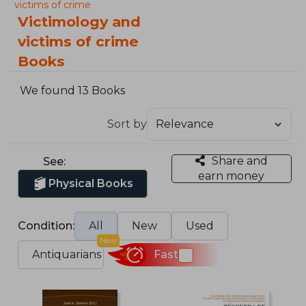
victims of crime
Victimology and
victims of crime
Books
We found 13 Books
Sort by
Share and
See:
earn money
Physical Books
Condition:
All
New
Used
New
Antiquarians
Fast