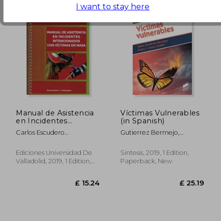
I want to stay here
£ 17.72
£ 18.
Manual de Asistencia
Víctimas Vulnerables
en Incidentes
(in Spanish)
Intencionados con
Carlos Escudero
Gutierrez Bermejo,
Vícitmas en Masa (in
Cuadrillero
Bel&Eacute;N; Amor
Spanish)
Andr&Eacute;S, Pedro J.
Ediciones Universidad De
Sintesis, 2019, 1 Edition,
Valladolid, 2019, 1 Edition,
Paperback, New
Paperback, New