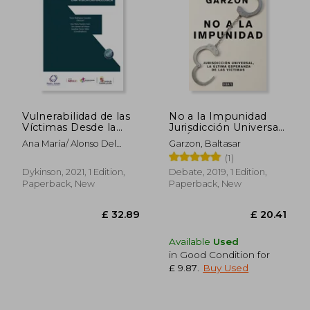
£ 22.66
£ 58.
Vulnerabilidad de las
No a la Impunidad
Víctimas Desde la
Jurisdicción Universal,
Perspectiva de
La Última Esperanza
Ana María/ Alonso Del
Garzon, Baltasar
Género. Una Visión
de Las Victimas / No
Hierro Fuentes Cano
(1)
Criminológica (in
Impunity (in Spanish)
Spanish)
Dykinson, 2021, 1 Edition,
Debate, 2019, 1 Edition,
Paperback, New
Paperback, New
Available
Used
in Good Condition for
£ 9.87
.
Buy Used