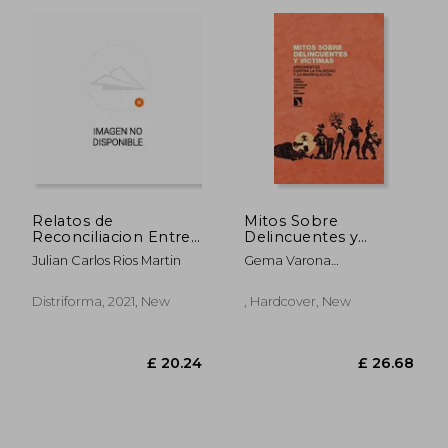
Relatos de
Mitos Sobre
Reconciliacion Entre
Delincuentes y
Victimas y Agresores
Víctimas:
£ 15.24
£ 25.
Julian Carlos Rios Martin
Gema Varona
en pro
Argumentos Contra
Mart&Iacute;Nez;
la Falsedad y la
Lohitzune Zuloaga Lojo;
Manipulación
Distriforma, 2021, New
, Hardcover, New
Paz Franc&Eacute;S
Lecumberri