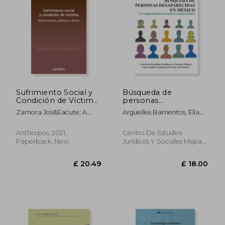
Sufrimiento Social y
Búsqueda de
Condición de Víctima:
personas
Retos Sociales,
desaparecidas en
Zamora Jos&Eacute; A.
Argüelles Barrientos, Elia
Políticos y Éticos
México (in Spanish)
(Ed.)
Edith; Rangel Romero,
(Pensamiento Crítico,
Xóchitl Guadalupe;
Pensamiento
Anthropos, 2021,
Centro De Estudios
Hernández Mier, César
Utópico) (in Spanish)
Paperback, New
Jurídicos Y Sociales Mispat,
2020, Paperback, New