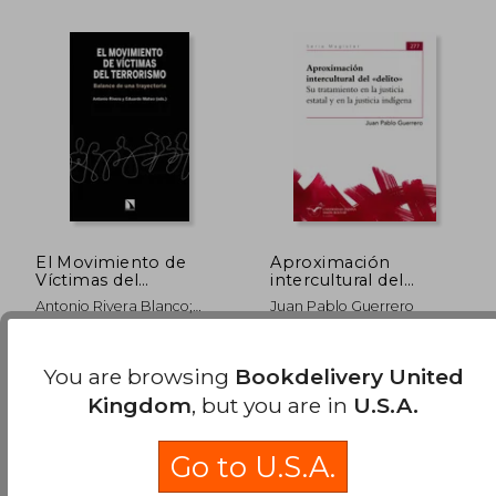
£ 32.89
£ 20.
El Movimiento de
Aproximación
Víctimas del
intercultural del
Terrorismo: Balance
delito. Su tratamiento
Antonio Rivera Blanco;
Juan Pablo Guerrero
de una Trayectoria:
en la justicia estatal y
Eduardo Mateo
835 (Mayor) (in
en la justicia indígena
Santamar&Iacute;A
Spanish)
(in Spanish)
Los Libros De La Catarata,
Universidad Andina Simón
2021, 1 Edition, Paperback,
Bolívar, 2020, Paperback,
You are browsing
Bookdelivery United
New
New
Kingdom
, but you are in
U.S.A.
Go to U.S.A.