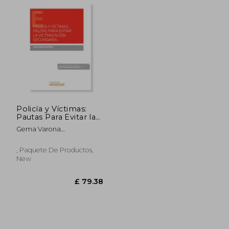
Policía y Víctimas:
Pautas Para Evitar la
Victimización
Gema Varona
Secundaria (Papel +
Mart&Iacute;Nez
E-Book) (Monografía)
, Paquete De Productos,
£ 20.24
£ 26.
New