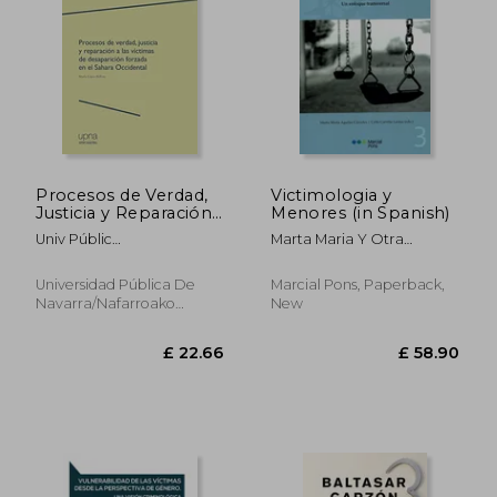
£ 20.49
£ 18.
Procesos de Verdad,
Victimologia y
Justicia y Reparación
Menores (in Spanish)
a las Víctimas de
Univ Públic
Marta Maria Y Otra
Desaparición Forzada
Navarra/Nafarroako Unib
Editores Aguilar Carceles
en el Sahara
Publik
Occidental (in
Universidad Pública De
Marcial Pons, Paperback,
Spanish)
Navarra/Nafarroako
New
Unibertsitate Publikoa,
2019, Paperback, New