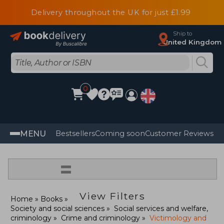
Delivery throughout the UK for just £1.99
Ship to
United Kingdom
0
MENU
Bestsellers
Coming soon
Customer Reviews
=
View Filters
Home
Books
Society and social sciences
Social services and welfare,
criminology
Crime and criminology
Victimology and