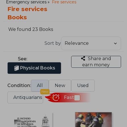
Emergency services
Fire services
Fire services
Books
We found 23 Books
Sort by
Share and
See:
earn money
Physical Books
Condition:
All
New
Used
New
Antiquarians
Fast