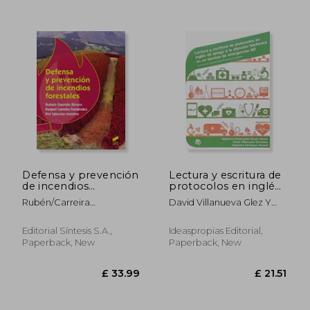
Defensa y prevención
Lectura y escritura de
de incendios
protocolos en inglés
forestales (Turismo y
de apoyo a la
Rubén/Carreira
David Villanueva Glez Y
varias ciclos,Agraria)
atención telefónica
Fernández, Raquel/Iglesias
Alejandra Henríque Roncal
en un servicio de
Montes, Roi Garrido Rivero
Alejandra I. Souto Moure
emergencias 112:
Editorial Síntesis S.A.,
Ideaspropias Editorial,
Comprensión y
Paperback, New
Paperback, New
puesta en marcha de
planes operativos
£ 17.48
£ 18.
(Seguridad y medio
ambiente)