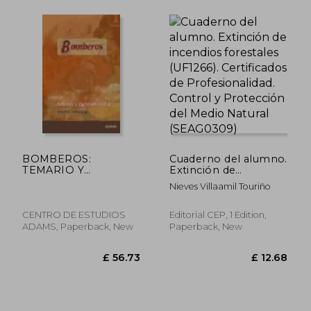
£ 19.80
£ 24.
BOMBEROS:
Cuaderno del alumno.
TEMARIO Y
Extinción de
CUESTIONARIOS II
incendios forestales
Nieves Villaamil Touriño
MATERIAS
(UF1266). Certificados
ESPECIFICAS (En
de Profesionalidad.
papel)
Control y Protección
CENTRO DE ESTUDIOS
Editorial CEP, 1 Edition,
del Medio Natural
ADAMS, Paperback, New
Paperback, New
(SEAG0309)