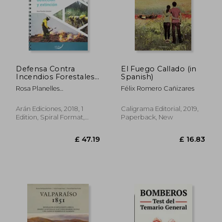
£ 11.99
£ 21.
Defensa Contra
El Fuego Callado (in
Incendios Forestales:
Spanish)
Prevención,
Rosa Planelles
Félix Romero Cañizares
Detección y
Gonz&Aacute;Lez
Extinción. (in Spanish)
Arán Ediciones, 2018, 1
Caligrama Editorial, 2019,
Edition, Spiral Format,
Paperback, New
New