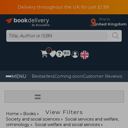
Delivery throughout the UK for just £1.99
Ship to
United Kingdom
0
MENU
Bestsellers
Coming soon
Customer Reviews
=
View Filters
Home
Books
Society and social sciences
Social services and welfare,
criminology
Social welfare and social services