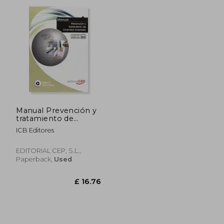
£ 16.66
£ 27.
Manual Prevención y
tratamiento de
incendios forestales.
ICB Editores
Formación para el
empleo (Formacion
Empleo Sectorial)
EDITORIAL CEP, S.L.,
Paperback,
Used