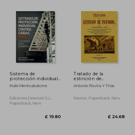
Sistema de
Tratado de la
protección individual
estinción de
contra caidas. Guía
incendios
Iñaki Mentxakatorre
Antonio Rovira Y Trias
básica para
bomberos (Manuales
(desnivel))
Ediciones Desnivel S.L.,
Maxtor, Paperback, New
Paperback, New
£ 33.99
£ 21.