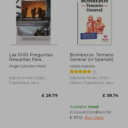
Las 1000 Preguntas
Bomberos. Temario
Resueltas Para
General (in Spanish)
Opositar a
£ 11.81
£ 25.
Ángel Sánchez Martí
Varios Autores
Bomberoaed. 2020
(1)
(in Spanish)
Edición Punto Didot,,
Ediciones Rodio, 2015, 1
Paperback, New
Edition, Paperback, New
Available
Used
in Good Condition for
£ 37.12
.
Buy Used