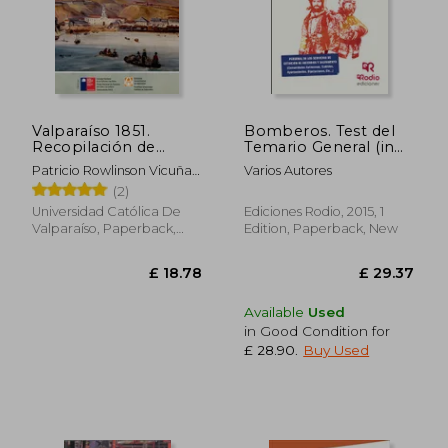
£ 47.19
£ 16.
Valparaíso 1851.
Bomberos. Test del
Recopilación de
Temario General (in
antecedentes sobre
Spanish)
Patricio Rowlinson Vicuña;
Varios Autores
el origen y la historia
Horacio Rodríguez Mac
(2)
de la actividad
Kenna; Carlos Carvajal
bomberil en Chile y
Universidad Católica De
Ediciones Rodio, 2015, 1
Araya
los 150 años del
Valparaíso, Paperback,
Edition, Paperback, New
Cuerpo de Bomberos
New
de Valparaíso (in
Spanish)
Available
Used
in Good Condition for
£ 28.90
.
Buy Used