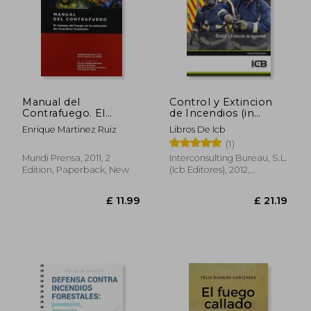
Manual del
Control y Extincion
Contrafuego. El
de Incendios (in
Manejo del Fuego en
Spanish)
Enrique Martinez Ruiz
Libros De Icb
la Extincion de
(1)
Incendios Forestales
(in Spanish)
Mundi Prensa, 2011, 2
Interconsulting Bureau, S.L.
Edition, Paperback, New
(Icb Editores), 2012,
Paperback, New