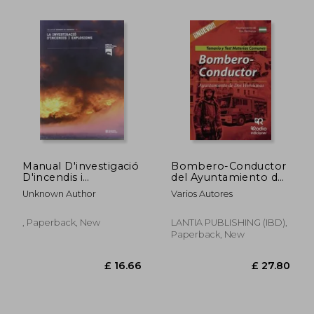
Manual D'investigació
Bombero-Conductor
D'incendis i
del Ayuntamiento de
Explosions (in
Dos Hermanas
Unknown Author
Varios Autores
Catalan)
, Paperback, New
LANTIA PUBLISHING (IBD),
Paperback, New