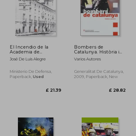
El Incendio de la
Bombers de
Academia de
Catalunya. Història i
Ingenieros de
Present (Generalitat
José De Luis Alegre
Varios Autores
Guadalajara. Adelante!
de Catalunya) (in
Siempre Adelante!
Spanish)
Ministerio De Defensa,
Generalitat De Catalunya,
Paperback,
Used
2009, Paperback, New
£ 21.39
£ 28.