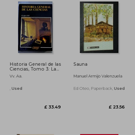
Historia General de las
Sauna
Ciencias, Tomo 3: La
Edad Media
Vv. Aa.
Manuel Armijo Valenzuela
,
Used
Ed Oteo, Paperback,
Used