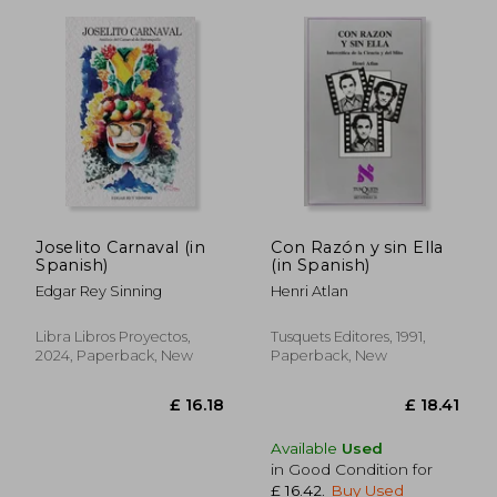
Joselito Carnaval (in
Con Razón y sin Ella
Spanish)
(in Spanish)
Edgar Rey Sinning
Henri Atlan
Libra Libros Proyectos,
Tusquets Editores, 1991,
2024, Paperback, New
Paperback, New
£ 16.62
£ 23.
Available
Used
in Good Condition for
£ 16.42
.
Buy Used