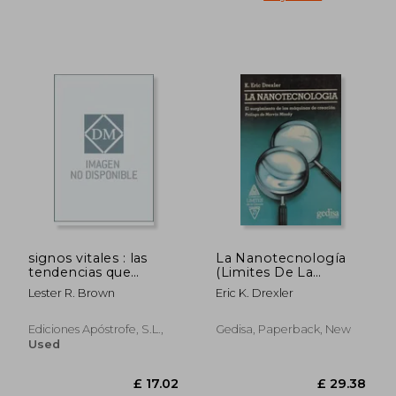
signos vitales : las
La Nanotecnología
tendencias que
(Limites De La
moldean nuestro
Ciencia) (in Spanish)
Lester R. Brown
Eric K. Drexler
futuro (in Spanish)
Ediciones Apóstrofe, S.l.,
Gedisa, Paperback, New
Used