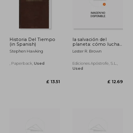
Historia Del Tiempo
la salvación del
(in Spanish)
planeta: cómo luchar
por un mundo nuevo
Stephen Hawking
Lester R. Brown
(in Spanish)
, Paperback,
Used
Ediciones Apóstrofe, S.l.,
Used
£ 16.10
£ 20.