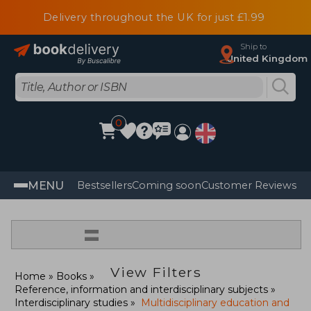
Delivery throughout the UK for just £1.99
Ship to
United Kingdom
0
MENU
Bestsellers
Coming soon
Customer Reviews
=
View Filters
Home
Books
Reference, information and interdisciplinary subjects
Interdisciplinary studies
Multidisciplinary education and