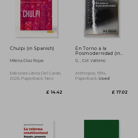
Chulpi (in Spanish)
En Torno a la
Posmodernidad (in
Spanish)
Milena Díaz Rojas
G. , Col. Vattimo
Ediciones Libros Del Cardo,
Anthropos, 1994,
2026, Paperback, New
Paperback,
Used
£ 12.12
10%
Off
£ 10.91
£ 22.