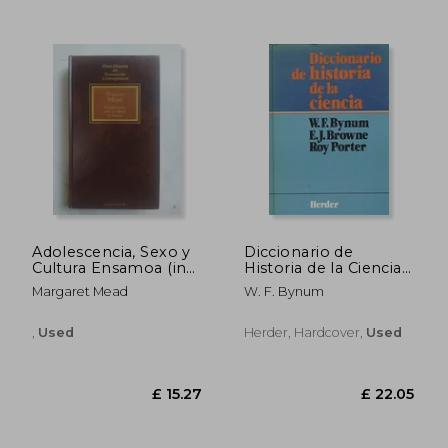
Adolescencia, Sexo y
Diccionario de
£ 18.24
£ 19.
Cultura Ensamoa (in
Historia de la Ciencia
Spanish)
(in Spanish)
Margaret Mead
W. F. Bynum
,
Used
Herder, Hardcover,
Used