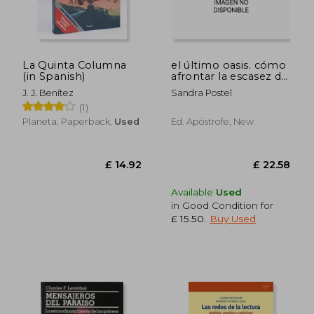
La Quinta Columna
el último oasis. cómo
(in Spanish)
afrontar la escasez de
agua (in Spanish)
£ 18.30
£ 49.
J. J. Benítez
Sandra Postel
(1)
Planeta, Paperback,
Used
Ed. Apóstrofe, New
Available
Used
in Good Condition for
£ 15.50
.
Buy Used