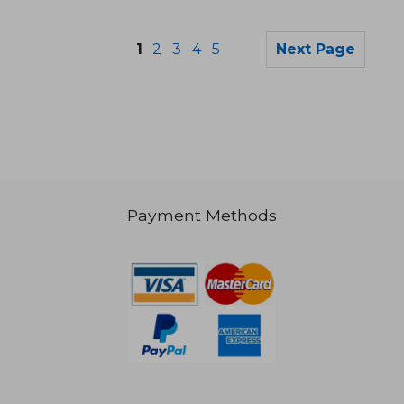
1
2
3
4
5
Next Page
Payment Methods
£ 19.62
£ 51.