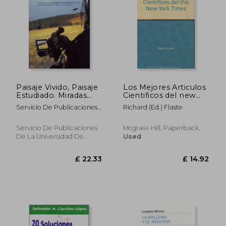
Paisaje Vivido, Paisaje
Los Mejores Articulos
Estudiado. Miradas
Cientificos del new
Complementarias
York Times (in
£ 15.24
£ 17.
Servicio De Publicaciones
Richard (Ed.) Flaste
Desde el Cine, la
Spanish)
De La Universidad De
Literatura, el Arte y la
Córdoba Y Consejerñia De
Ciencia (in Spanish)
Servicio De Publicaciones
Mcgraw-Hill, Paperback,
Medio Ambiente De La
De La Universidad De
Used
Junta De Andalucía
Córdoba, 2009, 1 Edition,
Paperback, New