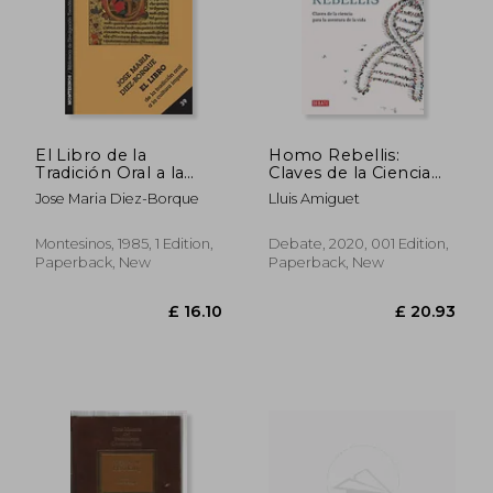
El Libro de la
Homo Rebellis:
Tradición Oral a la
Claves de la Ciencia
Cultura Impresa
Para la Aventura de la
Jose Maria Diez-Borque
Lluis Amiguet
(Biblioteca de
Vida (Ensayo y
Divulgación Temática)
Pensamiento) (in
(in Spanish)
Spanish)
Montesinos, 1985, 1 Edition,
Debate, 2020, 001 Edition,
Paperback, New
Paperback, New
£ 20.24
£ 8.