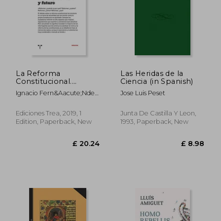
La Reforma
Las Heridas de la
Constitucional.
Ciencia (in Spanish)
Pasado, Presente y
Ignacio Fern&Aacute;Ndez
Jose Luis Peset
Futuro (Trea Ensayos)
Sarasola
(in Spanish)
Ediciones Trea, 2019, 1
Junta De Castilla Y Leon,
Edition, Paperback, New
1993, Paperback, New
£ 14.42
£ 17.