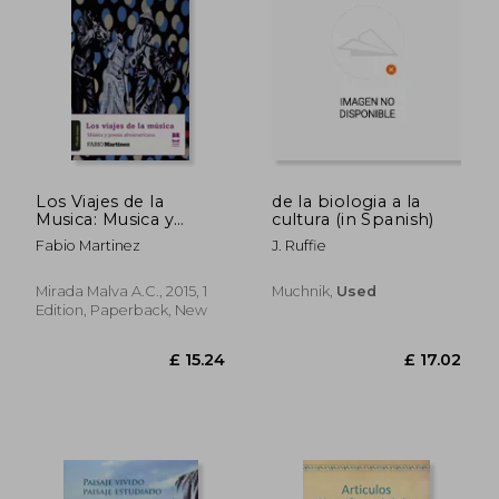
£ 14.92
£ 10.
Los Viajes de la
de la biologia a la
Musica: Musica y
cultura (in Spanish)
Poesia Afroamericana
Fabio Martinez
J. Ruffie
(in Spanish)
Mirada Malva A.C., 2015, 1
Muchnik,
Used
Edition, Paperback, New