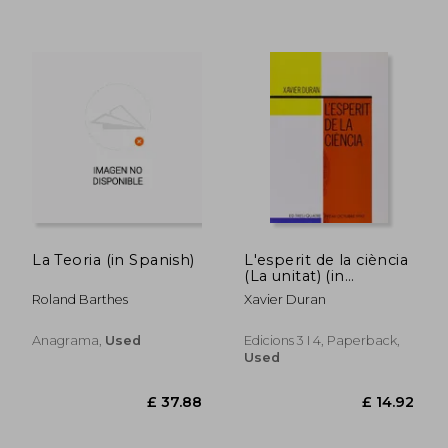
£ 30.76
£ 21.
La Teoria (in Spanish)
L'esperit de la ciència
(La unitat) (in
Spanish)
Roland Barthes
Xavier Duran
Anagrama,
Used
Edicions 3 I 4, Paperback,
Used