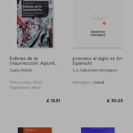
£ 17.69
£ 15.
Esferas de la
proceso al siglo xx (in
Insurrección: Apuntes
Spanish)
Para Descolonizar el
Suely Rolnik
S.a. Ediciones Mensajero
Insconciente (in
Spanish)
Tinta Limon, 1900,
Mensajero,
Used
Paperback, New