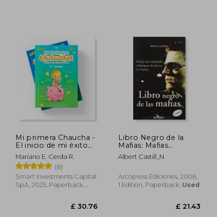
£ 29.81
£ 22.
Mi primera Chaucha -
Libro Negro de la
El inicio de mi éxito
Mafias: Mafias
financiero | Obra
Internacionales en
Mariano E. Cerda R.
Albert Castill_N
Completa (in
Espa–A (in Spanish)
(8)
Spanish)
Smart Investments Capital
Arcopress Ediciones, 2006,
SpA, 2025, Paperback,
1 Edition, Paperback,
Used
New