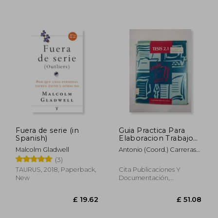
£ 17.02
£ 29.
Fuera de serie (in
Guia Practica Para
Spanish)
Elaboracion Trabajo
Cientifico (Incluye 1
Malcolm Gladwell
Antonio (Coord.) Carreras
Disq Uete) (in
Panchon
(3)
Spanish)
TAURUS, 2018, Paperback,
Cita Publicaciones Y
New
Documentación,
Paperback,
Used