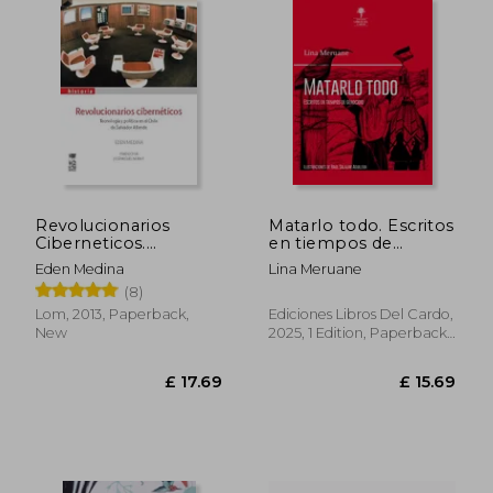
£ 33.49
£ 23.
Revolucionarios
Matarlo todo. Escritos
Ciberneticos.
en tiempos de
Tecnologia y Politica
genocidio (libro
Eden Medina
Lina Meruane
en el Chile de sal (in
ilustrado por Raúl
(8)
Spanish)
Salazar Aguilera) (in
Spanish)
Lom, 2013, Paperback,
Ediciones Libros Del Cardo,
New
2025, 1 Edition, Paperback,
New