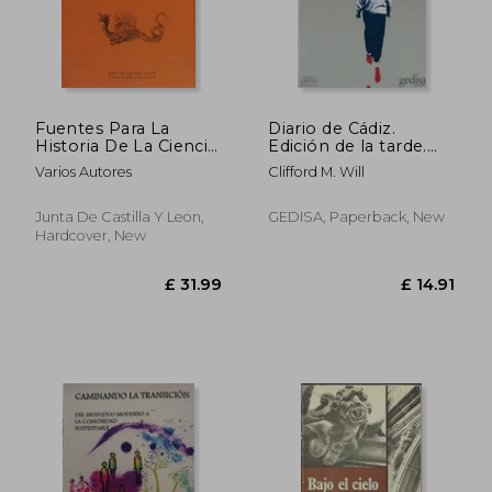
£ 13.51
£ 12.
Fuentes Para La
Diario de Cádiz.
Historia De La Ciencia
Edición de la tarde.
Y La TéCnica En La
Año LXX. Nº 31.142. (in
Varios Autores
Clifford M. Will
Biblioteca Del Palacio
Spanish)
De Santa Cruz (in
Spanish)
Junta De Castilla Y Leon,
GEDISA, Paperback, New
Hardcover, New