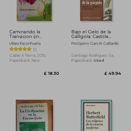
£ 12.70
£ 12.
Caminando la
Bajo el Cielo de la
Transicion (in
GáRgola: Castilla
Spanish)
Visible e Invisible (in
Ulises Escorihuela
PróSpero GarcíA Gallardo
Spanish)
(1)
Cable A Tierra, 2015,
Santiago Rodriguez Sa,
Paperback, New
Paperback,
Used