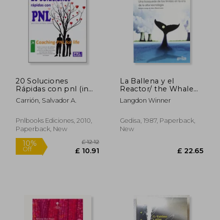
20 Soluciones
La Ballena y el
Rápidas con pnl (in
Reactor/ the Whale
Spanish)
and the Reactor: Una
Carrión, Salvador A.
Langdon Winner
Busqueda de los
Limites en la era de la
Alta Tecnologia/ a
Pnlbooks Ediciones, 2010,
Gedisa, 1987, Paperback,
£ 22.33
£ 14.
Search for Limits in
Paperback, New
New
an age of High.
(Limites de la Ciencia)
(Spanish Edition) (in
Spanish)