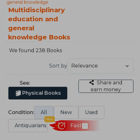
general knowledge
Multidisciplinary
education and
general
knowledge Books
We found 238 Books
Sort by
Share and
See:
earn money
Physical Books
Condition:
All
New
Used
New
Antiquarians
Fast