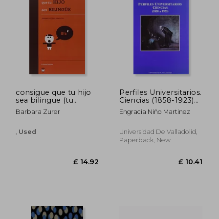
£ 15.51
£ 30.
consigue que tu hijo
Perfiles Universitarios.
sea bilingue (tu
Ciencias (1858-1923)
familia bilingue) (in
(in Spanish)
Barbara Zurer
Engracia Niño Martinez
Spanish)
,
Used
Universidad De Valladolid,
Paperback, New