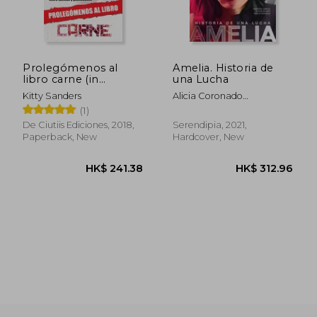
Prolegómenos al
Amelia. Historia de
libro carne (in
una Lucha
HK$ 136.78
HK$ 279.
Spanish)
Kitty Sanders
Alicia Coronado
Sope&Ntilde;A,Nuria/Garc&Shy;
(1)
Pe&Ntilde;Uelas,Roberto/Palme
De Ciutiis Ediciones, 2018,
Serendipia, 2021,
Paperback, New
Hardcover, New