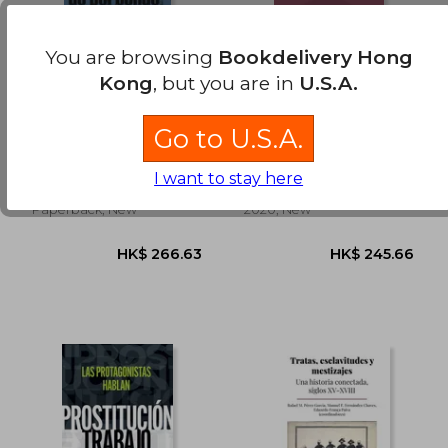
HK$ 274.53
HK$ 219.
You are browsing
Bookdelivery Hong
Kong
, but you are in
U.S.A.
Confesiones de un
La Prostitucion en el
Traficante de
Corazon del
Go to U.S.A.
Personas (in Spanish)
Capitalismo (in
Andrea Di Nicola;
Rosa Cobo Bedia
Spanish)
Giampaolo Musumeci
I want to stay here
Altamarea Ediciones, 2019,
Los Libros De La Catarata,
Paperback, New
2020, New