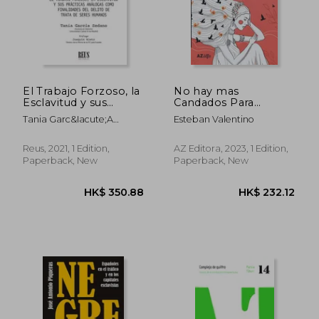
El Trabajo Forzoso, la
No hay mas
Esclavitud y sus
Candados Para
Prácticas Análogas
Helena (in Spanish)
Tania Garc&Iacute;A
Esteban Valentino
Como Finalidades del
Sedano
Delito de Trata de
Seres Humanos (in
Reus, 2021, 1 Edition,
AZ Editora, 2023, 1 Edition,
Spanish)
Paperback, New
Paperback, New