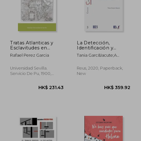
Tratas Atlanticas y
La Detección,
Esclavitudes en
Identificación y
America (in Spanish)
Protección de las
Rafael Perez Garcia
Tania Garc&Iacute;A
Víctimas de Trata de
Sedano
Seres Humanos (in
Spanish)
Universidad Sevilla.
Reus, 2020, Paperback,
Servicio De Pu, 1900,
New
Paperback, New
HK$ 231.43
HK$ 359.