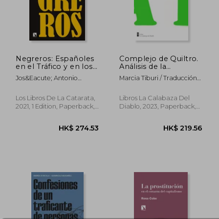
HK$ 350.88
HK$ 232.
Negreros: Españoles
Complejo de Quiltro.
en el Tráfico y en los
Análisis de la
Capitales Esclavistas:
humillación brasileña
Jos&Eacute; Antonio
Marcia Tiburi / Traducción
863 (Mayor) (in
(in Spanish)
Piqueras
De Cinthya Lepin
Spanish)
Los Libros De La Catarata,
Libros La Calabaza Del
2021, 1 Edition, Paperback,
Diablo, 2023, Paperback,
New
New