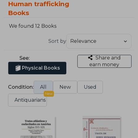
Human trafficking
Books
We found 12 Books
Sort by
Share and
See:
earn money
Physical Books
Condition:
All
New
Used
New
Antiquarians