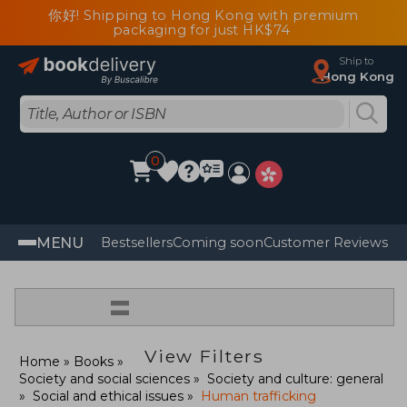
你好! Shipping to Hong Kong with premium
packaging for just HK$74
Ship to
Hong Kong
0
MENU
Bestsellers
Coming soon
Customer Reviews
=
View Filters
Home
Books
Society and social sciences
Society and culture: general
Social and ethical issues
Human trafficking