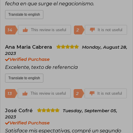
fecha en que surge el negacionismo.
Translate to english
14
2
This review is useful
It is not useful
Ana Maria Cabrera
Monday, August 28,
2023
Verified Purchase
Excelente, texto de referencia
Translate to english
13
2
This review is useful
It is not useful
José Cofré
Tuesday, September 05,
2023
Verified Purchase
Satisface mis espectativas, compré un segundo