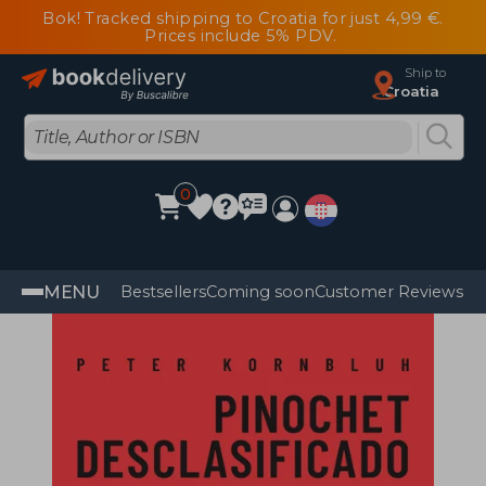
Bok! Tracked shipping to Croatia for just 4,99 €.
Prices include 5% PDV.
Ship to
Croatia
0
MENU
Bestsellers
Coming soon
Customer Reviews