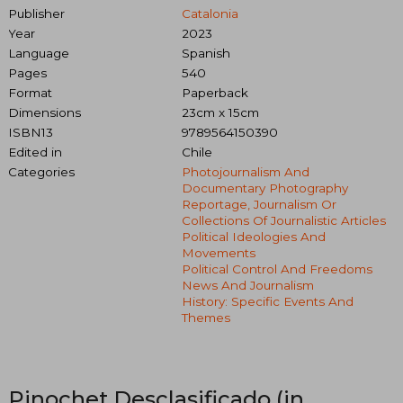
Publisher
Catalonia
Year
2023
Language
Spanish
Pages
540
Format
Paperback
Dimensions
23cm x 15cm
ISBN13
9789564150390
Edited in
Chile
Categories
Photojournalism And
Documentary Photography
Reportage, Journalism Or
Collections Of Journalistic Articles
Political Ideologies And
Movements
Political Control And Freedoms
News And Journalism
History: Specific Events And
Themes
Pinochet Desclasificado (in