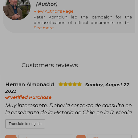
(Author)
View Author's Page
Peter Kornbluh led the campaign for the
declassification of official documents on the
See more
secret history of American support for the
Pinochet dictatorship and currently heads the
Chile Documentation Project at the National
Security Archive. He is the author of numerous
research works.
Customers reviews
Hernan Almonacid
Sunday, August 27,
2023
Verified Purchase
Muy interesante. Debería ser texto de consulta en
la enseñanza de la Historia de Chile en la R. Media
Translate to english