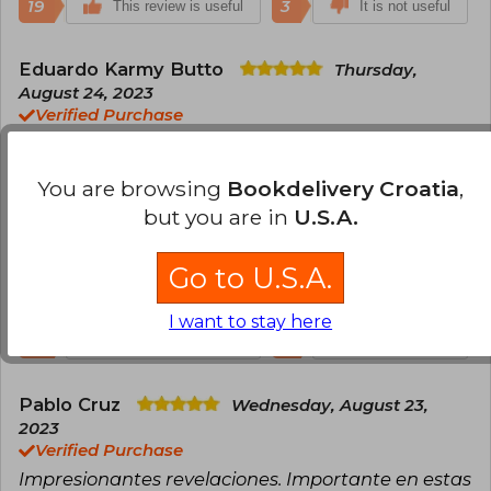
19
3
This review is useful
It is not useful
Eduardo Karmy Butto
Thursday,
August 24, 2023
Verified Purchase
Texto muy completo. El autor muestra las diversas
facetas del proceso de intervención
You are browsing
Bookdelivery Croatia
,
norteamericana en Chile. Utiliza documentos
but you are in
U.S.A.
desclasificados muy bien analizados. Kornbluth es
un gran autor e investigador.
Go to U.S.A.
Translate to english
I want to stay here
17
2
This review is useful
It is not useful
Pablo Cruz
Wednesday, August 23,
2023
Verified Purchase
Impresionantes revelaciones. Importante en estas