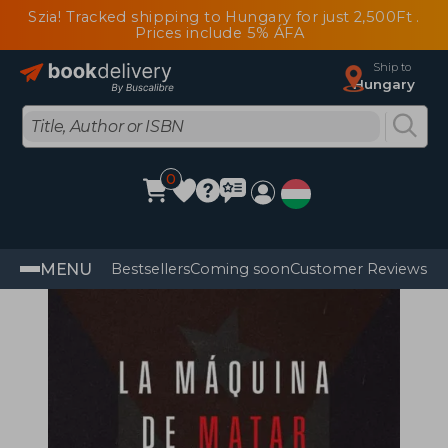
Szia! Tracked shipping to Hungary for just 2,500Ft .
Prices include 5% ÁFA
Ship to
Hungary
0
MENU
Bestsellers
Coming soon
Customer Reviews