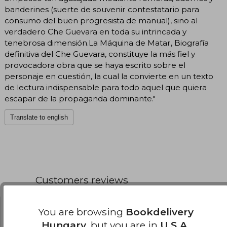
banderines (suerte de souvenir contestatario para
consumo del buen progresista de manual), sino al
verdadero Che Guevara en toda su intrincada y
tenebrosa dimensión.La Máquina de Matar, Biografía
definitiva del Che Guevara, constituye la más fiel y
provocadora obra que se haya escrito sobre el
personaje en cuestión, la cual la convierte en un texto
de lectura indispensable para todo aquel que quiera
escapar de la propaganda dominante."
Translate to english
Customers reviews
You are browsing
Bookdelivery
Gustavo Ruiz Albide
Wednesday,
January 07, 2026
Hungary
, but you are in
U.S.A.