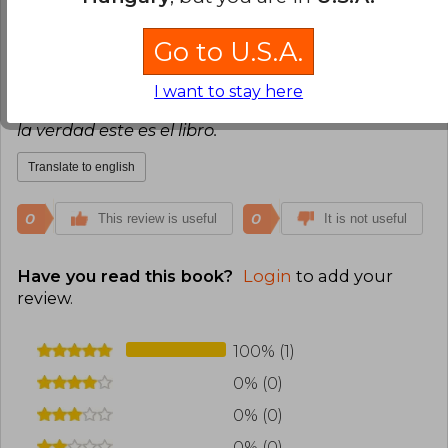
Verified Purchase
¡Excelente biografía del Che Guevara! Gran
Go to U.S.A.
trabajo de Nicolás Marquez desenmascarando la
mentira atroz que se creó con el relato más
I want to stay here
difundido de la vida de Guevara. Si querés saber
la verdad este es el libro.
Translate to english
0
0
This review is useful
It is not useful
Have you read this book?
Login
to add your
review
.
100% (1)
0% (0)
0% (0)
0% (0)