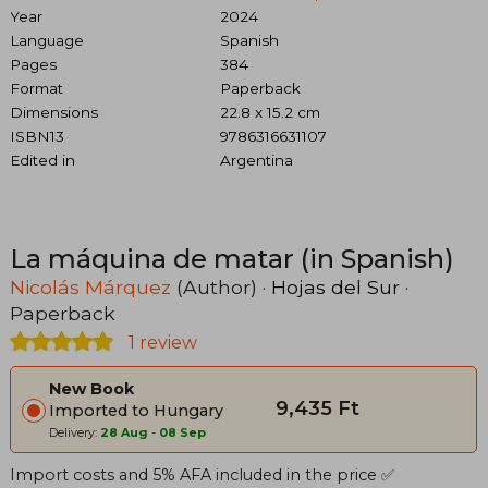
Year
2024
Language
Spanish
Pages
384
Format
Paperback
Dimensions
22.8 x 15.2 cm
ISBN13
9786316631107
Edited in
Argentina
La máquina de matar (in Spanish)
Nicolás Márquez
(Author) ·
Hojas del Sur
·
Paperback
1 review
New Book
9,435 Ft
Imported to Hungary
Delivery:
28 Aug
-
08 Sep
Import costs and 5% AFA included in the price ✅