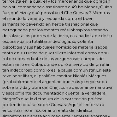
terrorista en la cual, él y los mercenarios que obraban
bajo su comandancia asesinaron a 49 bolivianos.¿Quien
fue, qué hizo y qué pensaba el Che Guevara? Mientras
el mundo lo venera y recuerda como el buen
samaritano devenido en héroe trasnacional que
peregrinaba por los montes más inhóspitos tratando
de salvar a los pobres de la tierra, casi nadie sabe de su
oscura vida, su totalitaria ideología, su violenta
psicología y sus habituales homicidios materializados
tanto en su rutina de guerrillero informal como en su
rol de comandante de los vergonzosos campos de
exterminio en Cuba, donde obró al servicio de un afán
tan indecoroso como lo es la causa comunista".En este
revelador libro, el prolífico escritor Nicolás Márquez
(probablemente el argentino que más y mejor sepa
sobre la vida y obra del Che), con apasionante narrativa
y escalofriante documentación cuenta la verdadera
biografía que la dictadura de la corrección política
pretende ocultar sobre Guevara.Aquí el lector va a
encontrar no el ficcionario relato del idealista
simpático tan agasajado mediante remeras, adornos y