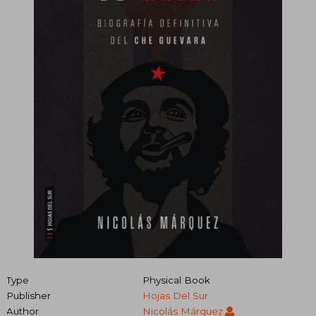
Type
Physical Book
Publisher
Hojas Del Sur
Author
Nicolás Márquez