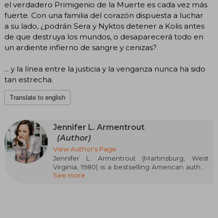
el verdadero Primigenio de la Muerte es cada vez más
fuerte. Con una familia del corazón dispuesta a luchar
a su lado, ¿podrán Sera y Nyktos detener a Kolis antes
de que destruya los mundos, o desaparecerá todo en
un ardiente infierno de sangre y cenizas?
... y la línea entre la justicia y la venganza nunca ha sido
tan estrecha.
Translate to english
Jennifer L. Armentrout
(Author)
View Author's Page
Jennifer L. Armentrout (Martinsburg, West
Virginia, 1980) is a bestselling American author,
See more
specialized in paranormal fantasy and young
adult. Her Lux and Covenant series catapulted
her to global fame. From a young age, she
dreamed of being a writer, drafting stories even
during algebra class. In 2011, she gained