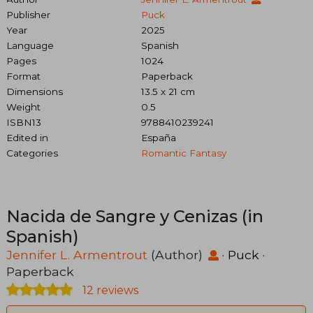
Publisher
Puck
Year
2025
Language
Spanish
Pages
1024
Format
Paperback
Dimensions
13.5 x 21 cm
Weight
0.5
ISBN13
9788410239241
Edited in
España
Categories
Romantic Fantasy
Nacida de Sangre y Cenizas (in
Spanish)
Jennifer L. Armentrout
(Author)
·
Puck
·
Paperback
12 reviews