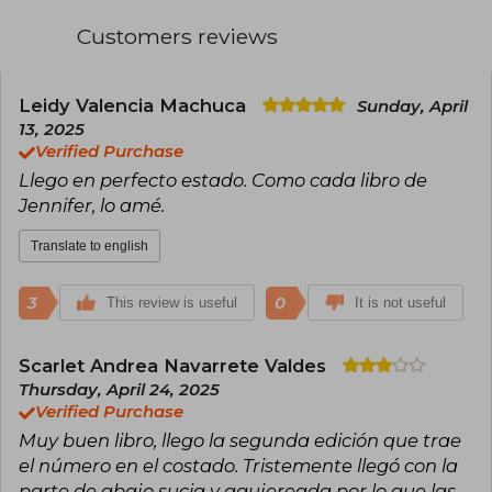
recognition with Obsidian and Half-Blood,
which debuted on the New York Times list. A
Customers reviews
master of romance with supernatural elements,
she has successfully explored other genres
such as mystery, science fiction, and adult
fiction, the latter under the pseudonym J. Lynn.
Leidy Valencia Machuca
Sunday, April
Among her most celebrated works are the Dark
13, 2025
Elements, Wicked, and Frigid series, as well as
Verified Purchase
standalone novels like Cursed and Never Say
Llego en perfecto estado. Como cada libro de
Always. With multiple awards and millions of
copies sold, Armentrout continues to dominate
Jennifer, lo amé.
bestseller lists with each publication.
Translate to english
3
0
This review is useful
It is not useful
Scarlet Andrea Navarrete Valdes
Thursday, April 24, 2025
Verified Purchase
Muy buen libro, llego la segunda edición que trae
el número en el costado. Tristemente llegó con la
parte de abajo sucia y agujereada por lo que las