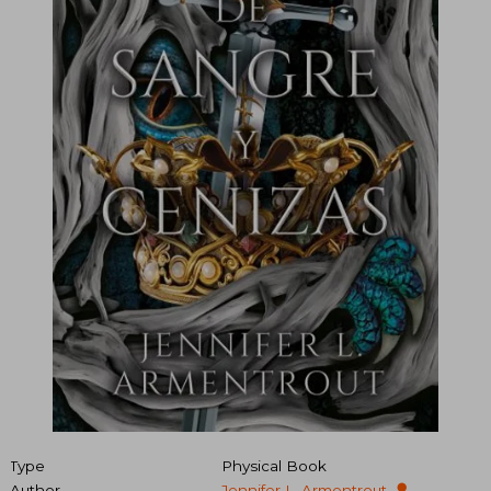
Type
Physical Book
Author
Jennifer L. Armentrout