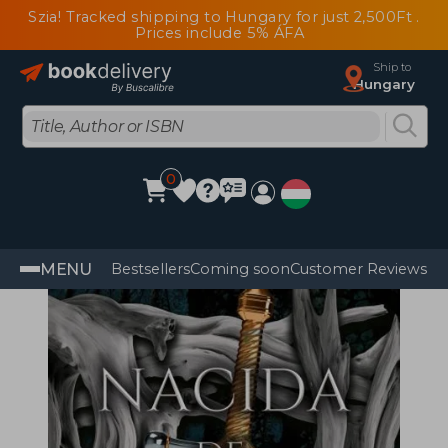
Szia! Tracked shipping to Hungary for just 2,500Ft .
Prices include 5% ÁFA
Ship to
Hungary
0
MENU
Bestsellers
Coming soon
Customer Reviews