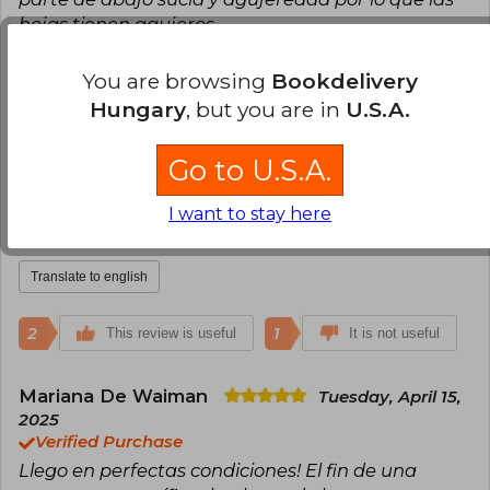
hojas tienen agujeros.
Translate to english
You are browsing
Bookdelivery
Hungary
, but you are in
U.S.A.
3
0
This review is useful
It is not useful
Go to U.S.A.
Diana Terán
Friday, April 11, 2025
Verified Purchase
I want to stay here
Excelente servicio.
Translate to english
2
1
This review is useful
It is not useful
Mariana De Waiman
Tuesday, April 15,
2025
Verified Purchase
Llego en perfectas condiciones! El fin de una