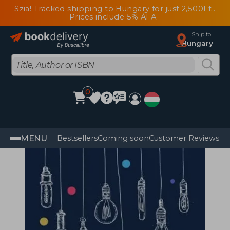
Szia! Tracked shipping to Hungary for just 2,500Ft .
Prices include 5% ÁFA
Ship to
Hungary
0
MENU
Bestsellers
Coming soon
Customer Reviews