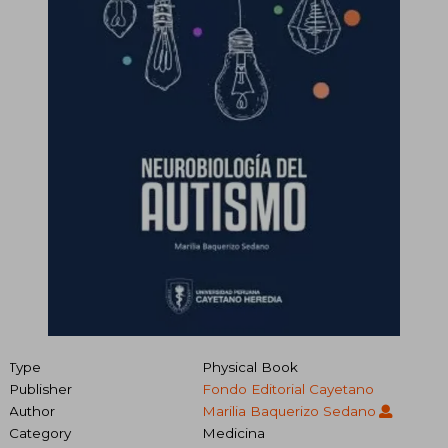
Type
Physical Book
Publisher
Fondo Editorial Cayetano
Author
Marilia Baquerizo Sedano
Category
Medicina