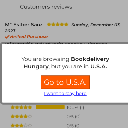
Customers reviews
Mª Esther Sanz
Sunday, December 03,
2023
Verified Purchase
Información actualizada, concisa y rigurosa
Translate to english
You are browsing
Bookdelivery
Hungary
, but you are in
U.S.A.
3
0
This review is useful
It is not useful
Go to U.S.A.
Have you read this book?
Login
to add your
review
.
I want to stay here
100% (1)
0% (0)
0% (0)