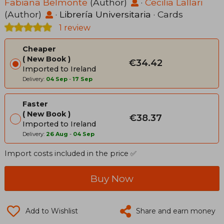
Fabiana Belmonte
(Author)
·
Cecilia Lallari
(Author)
·
Librería Universitaria
· Cards
1 review
Cheaper
New Book
€34.42
Imported to Ireland
Delivery:
04 Sep
-
17 Sep
Faster
New Book
€38.37
Imported to Ireland
Delivery:
26 Aug
-
04 Sep
Import costs included in the price ✅
Buy Now
Add to Wishlist
Share and earn money