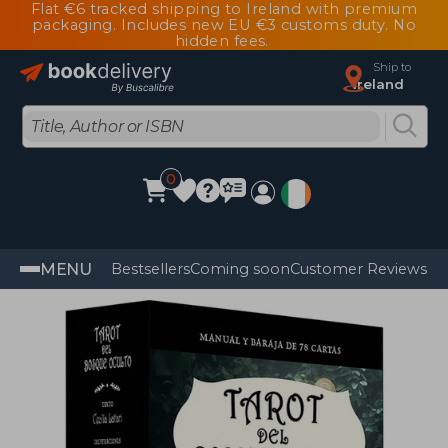
Flat €6 tracked shipping to Ireland with premium
packaging. Includes new EU €3 customs duty. No
hidden fees.
Ship to
Ireland
0
MENU
Bestsellers
Coming soon
Customer Reviews