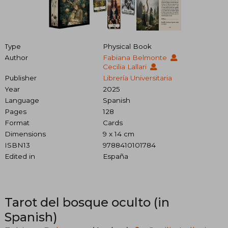
Type
Physical Book
Author
Fabiana Belmonte
Cecilia Lallari
Publisher
Librería Universitaria
Year
2025
Language
Spanish
Pages
128
Format
Cards
Dimensions
9 x 14 cm
ISBN13
9788410101784
Edited in
España
Tarot del bosque oculto (in
Spanish)