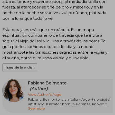
alba es tenue y esperanzadora, al mediodía brilla con
fuerza, al atardecer se tiñe de oro y misterio, y en la
noche en la noche se vuelve azul profundo, plateada
por la luna que todo lo ve.
Esta baraja es más que un oráculo. Es un mapa
espiritual, un compañero de travesía que te invita a
seguir el viaje del sol y la luna a través de las horas. Te
guía por los caminos ocultos del día y la noche,
mostrándote las transiciones sagradas entre la vigilia y
el sueño, entre el mundo visible y el invisible.
Translate to english
Fabiana Belmonte
(Author)
View Author's Page
Fabiana Belmonte is an Italian-Argentine digital
artist and illustrator born in Potenza, known for
See more
her dreamy, feminine, and deeply symbolic
style. Her work combines digital collage