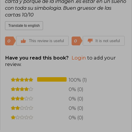
carta y porque de la imagen .es estar en un sueño
mitología y autoconocimiento en una propuesta
con toda su simbologia. Buen gruesor de las
coherente y evocadora.
cartas 10/10
Translate to english
0
0
This review is useful
It is not useful
Have you read this book?
Login
to add your
review
.
100% (1)
0% (0)
0% (0)
0% (0)
0% (0)