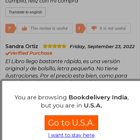
cumplió, feliz con mi compra
Translate to english
7
1
This review is useful
It is not useful
Sandra Ortiz
Friday, September 23, 2022
Verified Purchase
El Libro llego bastante rápido, es una versión
original y de bolsillo, letra pequeña. No tiene
ilustraciones. Por el precio esta bien, como para
cumplir con la tarea escolar. Medidas: 12x18x3.5.
Translate to english
You are browsing
Bookdelivery India
,
but you are in
U.S.A.
7
1
This review is useful
It is not useful
Go to U.S.A.
Fabio Franco
Monday, November 08,
I want to stay here
2021