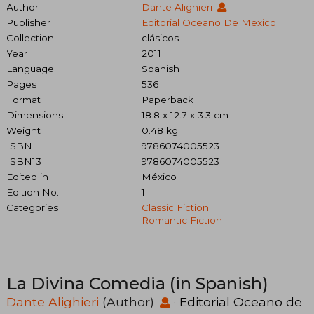
Author
Dante Alighieri
Publisher
Editorial Oceano De Mexico
Collection
clásicos
Year
2011
Language
Spanish
Pages
536
Format
Paperback
Dimensions
18.8 x 12.7 x 3.3 cm
Weight
0.48 kg.
ISBN
9786074005523
ISBN13
9786074005523
Edited in
México
Edition No.
1
Categories
Classic Fiction
Romantic Fiction
La Divina Comedia (in Spanish)
Dante Alighieri
(Author)
·
Editorial Oceano de