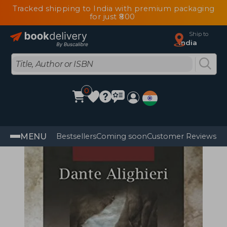
Tracked shipping to India with premium packaging
for just ₹800
Ship to
India
0
MENU
Bestsellers
Coming soon
Customer Reviews