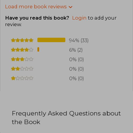
Load more book reviews
Have you read this book?
Login
to add your
review
.
94% (33)
6% (2)
0% (0)
0% (0)
0% (0)
Frequently Asked Questions about
the Book