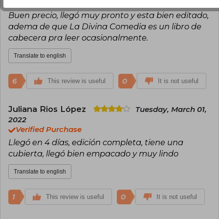
Verified Purchase
Buen precio, llegó muy pronto y esta bien editado,
adema de que La Divina Comedia es un libro de
cabecera pra leer ocasionalmente.
Translate to english
6
0
This review is useful
It is not useful
Juliana Rios López
Tuesday, March 01,
2022
Verified Purchase
Llegó en 4 días, edición completa, tiene una
cubierta, llegó bien empacado y muy lindo
Translate to english
1
0
This review is useful
It is not useful