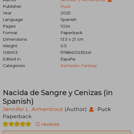
Publisher
Puck
Year
2025
Language
Spanish
Pages
1024
Format
Paperback
Dimensions
13.5 x 21 cm
Weight
0.5
ISBN13
9788410239241
Edited in
España
Categories
Romantic Fantasy
Nacida de Sangre y Cenizas (in
Spanish)
Jennifer L. Armentrout
(Author)
·
Puck
·
Paperback
12 reviews