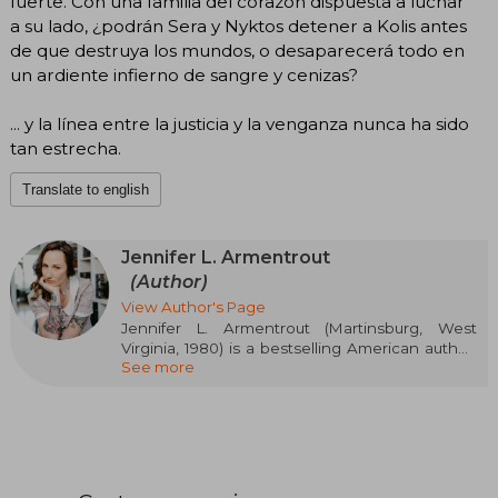
fuerte. Con una familia del corazón dispuesta a luchar
a su lado, ¿podrán Sera y Nyktos detener a Kolis antes
de que destruya los mundos, o desaparecerá todo en
un ardiente infierno de sangre y cenizas?
... y la línea entre la justicia y la venganza nunca ha sido
tan estrecha.
Translate to english
Jennifer L. Armentrout
(Author)
View Author's Page
Jennifer L. Armentrout (Martinsburg, West
Virginia, 1980) is a bestselling American author,
See more
specialized in paranormal fantasy and young
adult. Her Lux and Covenant series catapulted
her to global fame. From a young age, she
dreamed of being a writer, drafting stories even
during algebra class. In 2011, she gained
recognition with Obsidian and Half-Blood,
which debuted on the New York Times list. A