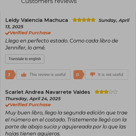
Customers reviews
master of romance with supernatural elements,
she has successfully explored other genres
such as mystery, science fiction, and adult
fiction, the latter under the pseudonym J. Lynn.
Leidy Valencia Machuca
Sunday, April
Among her most celebrated works are the Dark
13, 2025
Elements, Wicked, and Frigid series, as well as
Verified Purchase
standalone novels like Cursed and Never Say
Llego en perfecto estado. Como cada libro de
Always. With multiple awards and millions of
copies sold, Armentrout continues to dominate
Jennifer, lo amé.
bestseller lists with each publication.
Translate to english
3
0
This review is useful
It is not useful
Scarlet Andrea Navarrete Valdes
Thursday, April 24, 2025
Verified Purchase
Muy buen libro, llego la segunda edición que trae
el número en el costado. Tristemente llegó con la
parte de abajo sucia y agujereada por lo que las
hojas tienen agujeros.