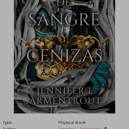
Type
Physical Book
Author
Jennifer L. Armentrout