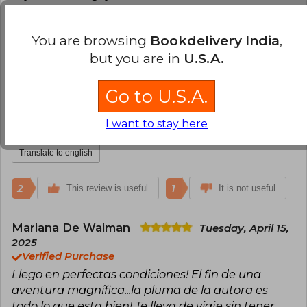
Translate to english
You are browsing
Bookdelivery India
,
3
0
but you are in
U.S.A.
This review is useful
It is not useful
Go to U.S.A.
Diana Terán
Friday, April 11, 2025
Verified Purchase
I want to stay here
Excelente servicio.
Translate to english
2
1
This review is useful
It is not useful
Mariana De Waiman
Tuesday, April 15,
2025
Verified Purchase
Llego en perfectas condiciones! El fin de una
aventura magnífica...la pluma de la autora es
todo lo que esta bien! Te lleva de viaje sin tener