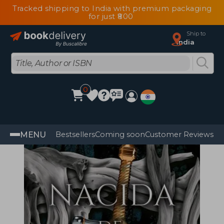
Tracked shipping to India with premium packaging
for just ₹800
Ship to
India
0
MENU
Bestsellers
Coming soon
Customer Reviews