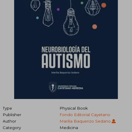
Type
Physical Book
Publisher
Fondo Editorial Cayetano
Author
Marilia Baquerizo Sedano
Category
Medicina