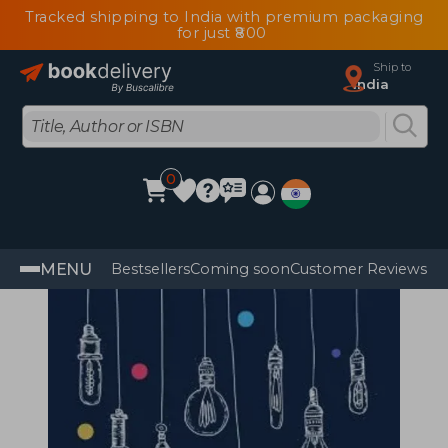
Tracked shipping to India with premium packaging
for just ₹800
Ship to
India
0
MENU
Bestsellers
Coming soon
Customer Reviews