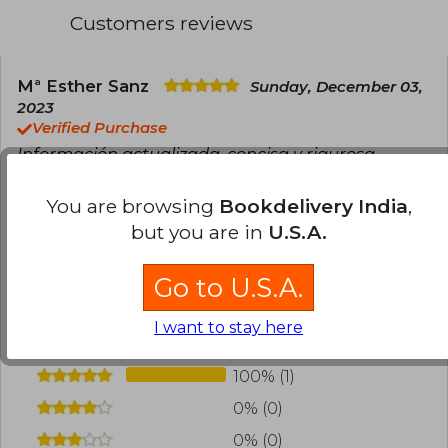
Customers reviews
Mª Esther Sanz
Sunday, December 03,
2023
Verified Purchase
Información actualizada, concisa y rigurosa
Translate to english
You are browsing
Bookdelivery India
,
but you are in
U.S.A.
3
0
This review is useful
It is not useful
Go to U.S.A.
Have you read this book?
Login
to add your
review
.
I want to stay here
100% (1)
0% (0)
0% (0)