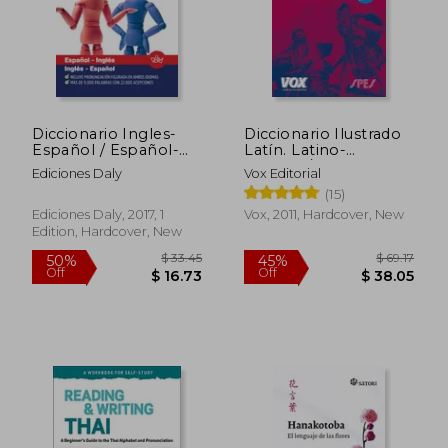
Diccionario Ingles-
Diccionario Ilustrado
Español / Español-
Latín. Latino-
Ingles (in Bilingüe)
Español/ Español-
Ediciones Daly
Vox Editorial
Latino (in Bilingüe)
(15)
$ 47.53
$ 28
45%
50%
Off
Off
$ 26.14
$ 14.
Ediciones Daly, 2017, 1
Vox, 2011, Hardcover, New
Edition, Hardcover, New