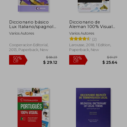
Off
Off
$ 13.42
$ 34.
Diccionario básico
Diccionario de
Lux Italiano/spagnolo
Aleman 100% Visual
- Español/italiano (in
(in Alemán, Español)
Varios Autores
Varios Autores
Spanish)
(2)
Cooperacion Editorial,
Larousse, 2018, 1 Edition,
2013, Paperback, New
Paperback, New