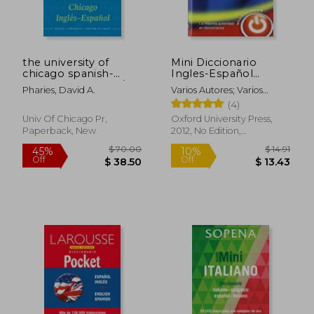
the university of
Mini Diccionario
chicago spanish-
Ingles-Español
english dictionary /
Español-Ingles 4
Pharies, David A.
Varios Autores; Varios
diccionario
Edicion Revisada
Autores
(4)
universidad de
(Minidiccionario
chicago ingles-
Oxford) (in Spanish)
Univ Of Chicago Pr,
Oxford University Press,
espanol
Paperback, New
2012, No Edition,
Paperback, New
$ 70.00
$ 14
45%
10%