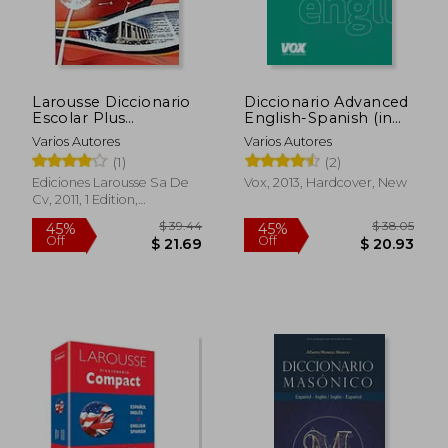
Larousse Diccionario
Diccionario Advanced
Escolar Plus
English-Spanish (in
Secundaria (in
Spanish)
Varios Autores
Varios Autores
Spanish)
(1)
(2)
Ediciones Larousse Sa De
Vox, 2013, Hardcover, New
Cv, 2011, 1 Edition,
Paperback, New
$ 50.44
$ 54
45%
50%
Off
Off
$ 27.74
$ 27.