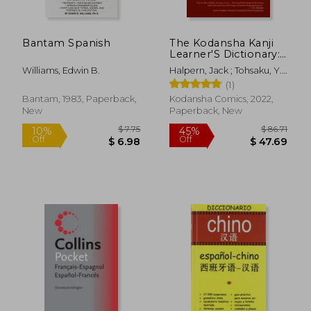
Bantam Spanish
The Kodansha Kanji
$ 58.23
$ 51
50%
50%
Learner'S Dictionary:
Off
Off
Revised and
$ 29.12
$ 25.
Williams, Edwin B.
Halpern, Jack ; Tohsaku, Y.
Expanded: 2nd
H.
(1)
Edition
Bantam, 1983, Paperback,
Kodansha Comics, 2022,
New
Paperback, New