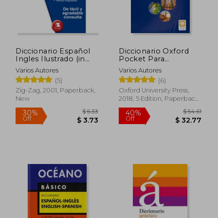
Diccionario Español
Diccionario Oxford
Ingles Ilustrado (in
Pocket Para
Spanish)
Estudiantes de Inglés.
Varios Autores
Varios Autores
Español-Inglés (in
(5)
(6)
Spanish)
Zig-Zag, 2001, Paperback,
Oxford University Press,
New
2018, 5 Edition, Paperback,
New
$ 5.33
$ 54
30%
40%
Off
Off
$ 3.73
$ 32.