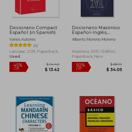
Diccionario Compact
Diccionario Masónico
Español (in Spanish)
Español-Inglés,
Inglés-Español (in
Varios Autores
Alberto Moreno Moreno
Spanish)
(6)
Larousse, 2019, Paperback,
Masónica, 2015, 1 Edition,
Used
Paperback, New
$ 39.44
$ 38.
45%
45%
Off
Off
$ 21.69
$ 20.