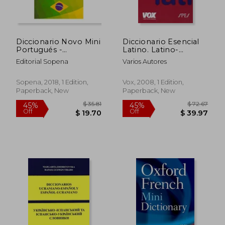
Diccionario Novo Mini
Diccionario Esencial
Portugués -
Latino. Latino-
Diccionario Novo Mini
Español (in Spanish)
Editorial Sopena
Varios Autores
Portugués (in
Portuguese)
Sopena, 2018, 1 Edition,
Vox, 2008, 1 Edition,
Paperback, New
Paperback, New
$ 34.47
$ 74