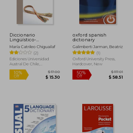
Diccionario
oxford spanish
Lingüístico-
dictionary
Etnográfico de la
María Catrileo Chiguailaf
Galimberti Jarman, Beatriz
Lengua Mapuche (in
(2)
(1)
Spanish)
Ediciones Universidad
Oxford University Press,
Austral De Chile,
Hardcover, New
Paperback, New
$ 41.00
$ 27.
45%
10%
Off
Off
$ 22.55
$ 24.