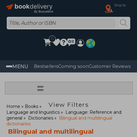
Ship to
FL
0
MENU
Bestsellers
Coming soon
Customer Reviews
=
View Filters
Home
Books
Language and linguistics
Language: Reference and
general
Dictionaries
Bilingual and multilingual
dictionaries
Bilingual and multilingual