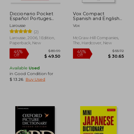
Diccionario Pocket
Vox Compact
Español Portuges
Spanish and English
Portugues Espanhol
Dictionary
Larousse
Vox
(in Spanish)
(2)
Larousse, 2006, 1 Edition,
McGraw-Hill Companies,
Paperback, New
The, Hardcover, New
$ 7.75
$ 86
10%
45%
Off
Off
$ 6.98
$ 47.
Available
Used
in Good Condition for
$ 13.26
.
Buy Used