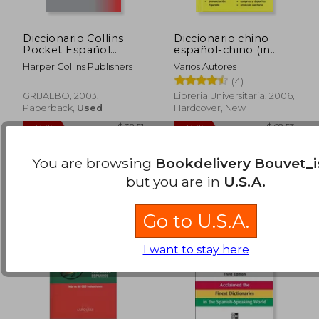
Diccionario Collins
Diccionario chino
Pocket Español
español-chino (in
Francés (Diccionario
Chinese)
Harper Collins Publishers
Varios Autores
bilingüe) (in Spanish)
(4)
$ 55.51
$ 74.
50%
50%
Off
Off
$ 27.75
$ 37.
GRIJALBO, 2003,
Libreria Universitaria, 2006,
Paperback,
Used
Hardcover, New
You are browsing
Bookdelivery Bouvet_i
but you are in
U.S.A.
Go to U.S.A.
I want to stay here