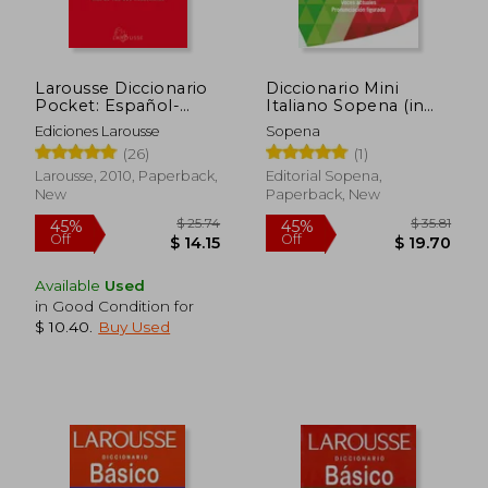
Off
Off
$ 38.50
$ 13.
Larousse Diccionario
Diccionario Mini
Pocket: Español-
Italiano Sopena (in
Inglés (in Spanish)
Spanish)
Ediciones Larousse
Sopena
(26)
(1)
Larousse, 2010, Paperback,
Editorial Sopena,
New
Paperback, New
Available
Used
in Good Condition for
$ 10.40
.
Buy Used