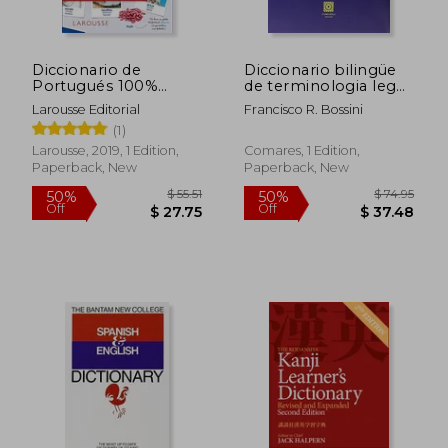
$ 35.72
$ 112
45%
45%
Off
Off
$ 19.65
$ 62.
Diccionario de
Diccionario bilingüe
Portugués 100%
de terminologia legal
Visual (in Spanish)
Inglés-
Larousse Editorial
Francisco R. Bossini
Español/Español-
(1)
Inglés (6ª ed. (Bibl.
Comares Ciencia
Larousse, 2019, 1 Edition,
Comares, 1 Edition,
Juridica)
Paperback, New
Paperback, New