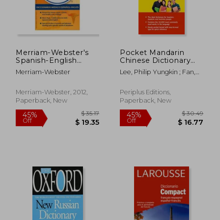
Merriam-Webster's
Pocket Mandarin
Spanish-English
Chinese Dictionary
Medical Dictionary (in
(Periplus Pocket
Merriam-Webster
Lee, Philip Yungkin ; Fan,
Spanish)
Dictionaries)
Jiegang
Merriam-Webster, 2012,
Periplus Editions,
Paperback, New
Paperback, New
$ 89.99
$ 55.
45%
45%
Off
Off
$ 49.50
$ 30.