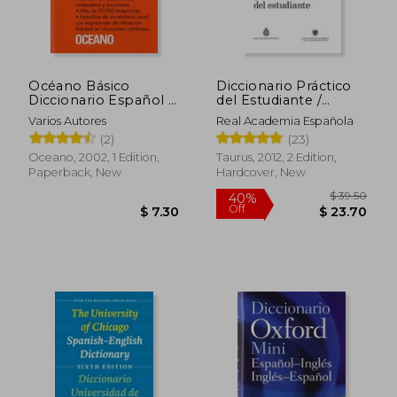
Océano Básico
Diccionario Práctico
Diccionario Español -
del Estudiante /
Inglés (in Spanish)
Practical Dictionary
Varios Autores
Real Academia Española
for Students:
(2)
(23)
Diccionario Español
(in Spanish)
Oceano, 2002, 1 Edition,
Taurus, 2012, 2 Edition,
Paperback, New
Hardcover, New
$ 39.
40%
Off
$ 7.30
$ 23.