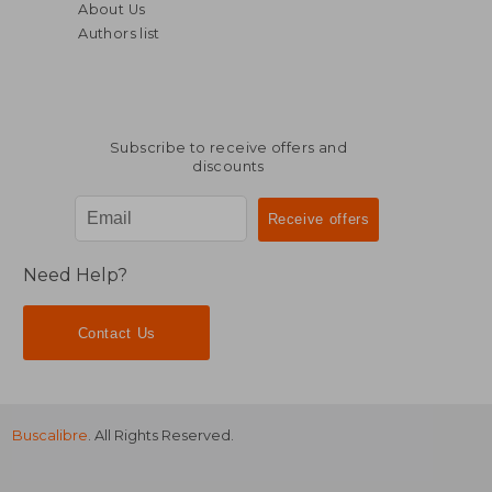
About Us
Authors list
Subscribe to receive offers and
discounts
$ 34.47
$ 59
45%
50%
Off
Off
$ 18.95
$ 29.
Need Help?
Contact Us
Buscalibre
. All Rights Reserved.