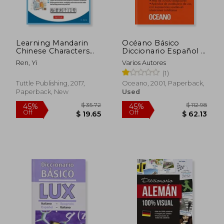
Learning Mandarin
Océano Básico
Chinese Characters
Diccionario Español -
Volume 2: The Quick
Francés (in Spanish)
Ren, Yi
Varios Autores
and Easy way to
(1)
Learn Chinese
Characters! (Hsk Level
Tuttle Publishing, 2017,
Oceano, 2001, Paperback,
2 & ap Study Exam
Paperback, New
Used
Prep Book)
$ 24.40
$ 68.
45%
50%