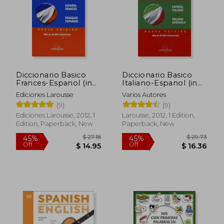
$ 25.74
$ 35
45%
45%
Off
Off
$ 14.15
$ 19.
Diccionario Basico
Diccionario Basico
Frances-Espanol (in
Italiano-Espanol (in
Spanish)
Spanish)
Ediciones Larousse
Varios Autores
(9)
(9)
Ediciones Larousse, 2012, 1
Larousse, 2012, 1 Edition,
Edition, Paperback, New
Paperback, New