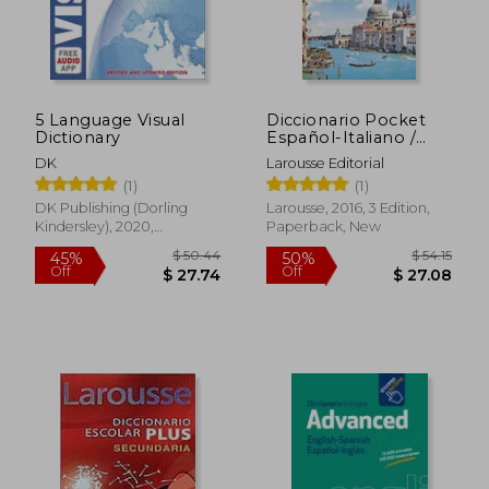
5 Language Visual
Diccionario Pocket
Dictionary
Español-Italiano /
Italiano-Spagnolo
DK
Larousse Editorial
(Larousse - Lengua
(1)
(1)
Italiana - Diccionarios
Generales)
DK Publishing (Dorling
Larousse, 2016, 3 Edition,
Kindersley), 2020,
Paperback, New
Paperback, New
$ 17.00
$ 117
10%
50%
Off
Off
$ 15.30
$ 58.