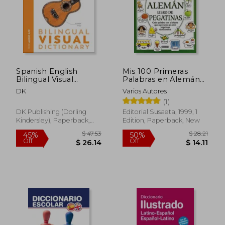
Spanish English
Mis 100 Primeras
$ 27.18
$ 29.
45%
45%
Bilingual Visual
Palabras en Alemán
Off
Off
Dictionary
(in Spanish)
$ 14.95
$ 16.
DK
Varios Autores
(1)
DK Publishing (Dorling
Editorial Susaeta, 1999, 1
Kindersley), Paperback,
Edition, Paperback, New
New