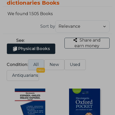
dictionaries Books
We found 1.505 Books
Sort by
Share and
See:
earn money
Physical Books
Condition:
All
New
Used
New
Antiquarians