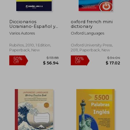
45%
50%
Off
Off
$ 18.95
$ 37.
Diccionarios
oxford french mini
Ucraniano-Español y
dictionary
Español-Ucraniano
Varios Autores
Oxford Languages
(in Spanish)
Rubiños, 2010, 1 Edition,
Oxford University Press,
Paperback, New
2011, Paperback, New