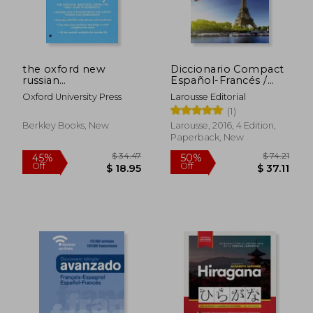
the oxford new
Diccionario Compact
russian
Español-Francés /
dictionary,russian-
Français-Espagnol
Oxford University Press
Larousse Editorial
english/english-
(Larousse - Lengua
(1)
russian
Francesa -
Diccionarios
Berkley Books, New
Larousse, 2016, 4 Edition,
Generales) (in
Paperback, New
Español, Francés)
$ 112.40
$ 30.
45%
45%
Off
Off
$ 61.82
$ 16.