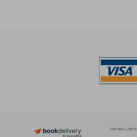
$
45%
Off
$ 
Vender Libro