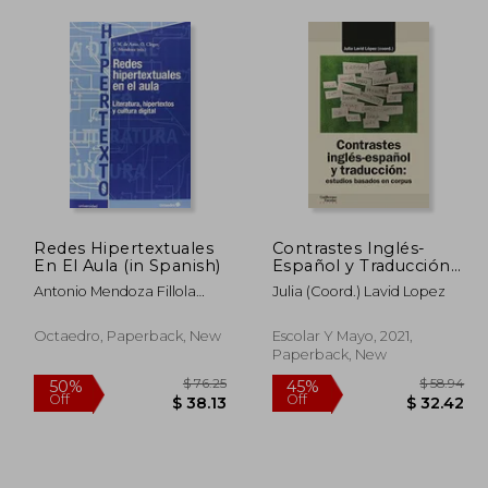
Redes Hipertextuales
Contrastes Inglés-
En El Aula (in Spanish)
Español y Traducción:
Estudios Basados en
Antonio Mendoza Fillola
Julia (Coord.) Lavid Lopez
Corpus (in Spanish)
Jose M. De Amor Sánchez-
Fortún Osvaldo Cleger
Octaedro, Paperback, New
Escolar Y Mayo, 2021,
Paperback, New