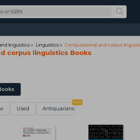
nd linguistics
Linguistics
Computational and corpus linguist
d corpus linguistics Books
 Books
New
w
Used
Antiquarians