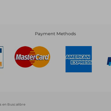
 58.94
Payment Methods
32.42
s en Buscalibre