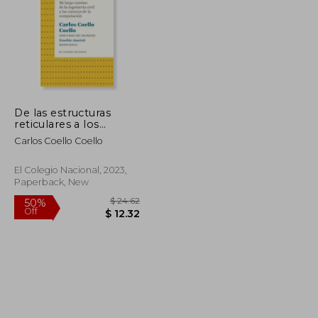
De las estructuras
reticulares a los
algoritmos evolutivos.
Carlos Coello Coello
Mi largo camino de la
ingeniería civil a las
ciencias de la
El Colegio Nacional, 2023,
computación (in
Paperback, New
Spanish)
$ 17.58
$ 24.62
50%
Off
$ 15.82
$ 12.32