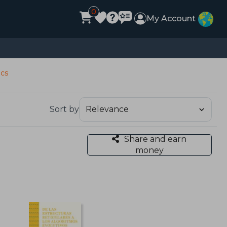
0
My Account
ics
Sort by
Share and earn
money