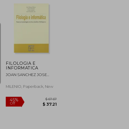
$ 58.94
$ 76.40
45%
Off
$ 32.42
$ 42.02
FILOLOGIA E
INFORMATICA
JOAN SANCHEZ JOSE
MANUEL BLECUA - GLORIA
CLAVERIA - CARLOS Y
MILENIO, Paperback, New
TORRUELLA