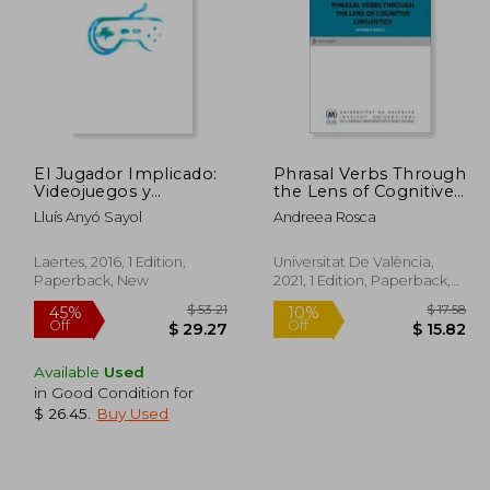
El Jugador Implicado:
Phrasal Verbs Through
Videojuegos y
the Lens of Cognitive
Narraciones (in
Linguistics
Lluís Anyó Sayol
Andreea Rosca
Spanish)
Laertes, 2016, 1 Edition,
Universitat De València,
Paperback, New
2021, 1 Edition, Paperback,
New
Available
Used
in Good Condition for
$ 52.52
$ 53.21
45%
10%
$ 26.45
.
Buy Used
Off
Off
26.26
$ 29.27