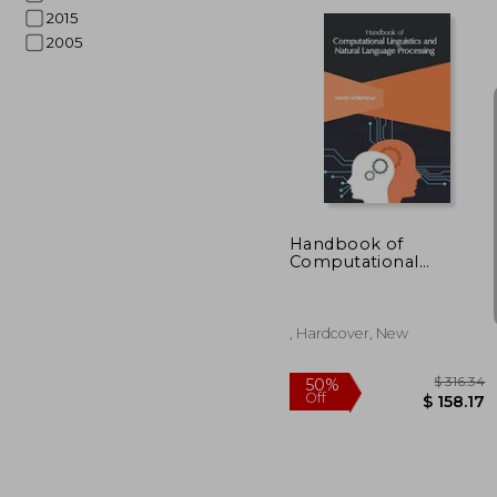
2015
2005
$
50%
Off
$ 
Handbook of
Computational
Linguistics and Natural
Language Processing
, Hardcover, New