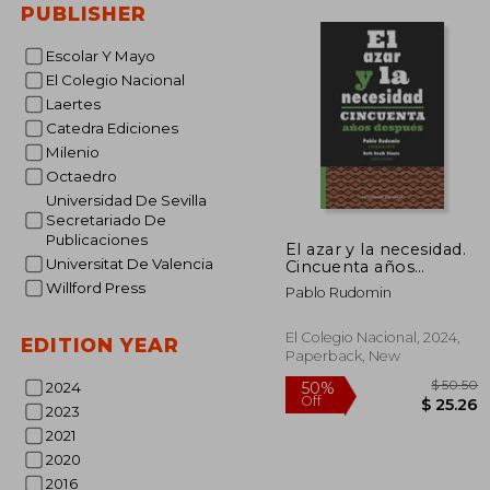
PUBLISHER
Escolar Y Mayo
El Colegio Nacional
Laertes
Catedra Ediciones
Milenio
Octaedro
Universidad De Sevilla
Secretariado De
Publicaciones
El azar y la necesidad.
Universitat De Valencia
Cincuenta años
después (in Spanish)
Willford Press
Pablo Rudomin
El Colegio Nacional, 2024,
EDITION YEAR
Paperback, New
2024
2023
2021
2020
2016