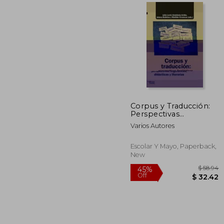
$ 
50%
Off
$ 1
Corpus y Traducción:
Perspectivas
Lingüísticas, Didácticas
Varios Autores
y Literarias (in Spanish)
Escolar Y Mayo, Paperback,
New