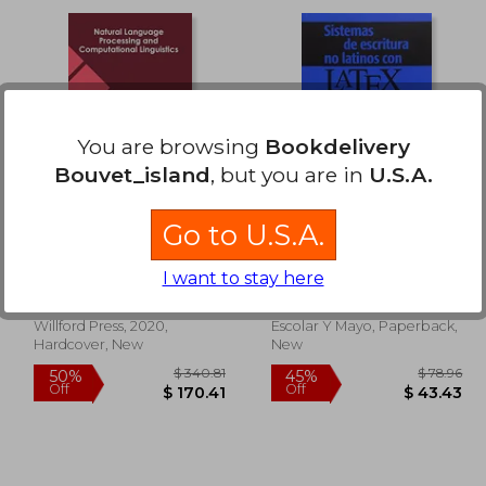
 50.50
$ 76.25
50%
45%
Off
Off
25.26
$ 38.13
You are browsing
Bookdelivery
Bouvet_island
, but you are in
U.S.A.
Go to U.S.A.
Natural Language
Sistemas de escritura
Processing and
no latinos con latex -
Computational
Volumen 1 (Cuadernos
I want to stay here
García Buendía Emilio
Linguistics
de filosofía)
Willford Press, 2020,
Escolar Y Mayo, Paperback,
Hardcover, New
New