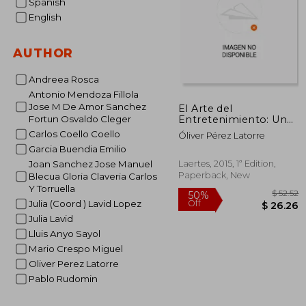
Spanish
English
AUTHOR
Andreea Rosca
Antonio Mendoza Fillola
Jose M De Amor Sanchez
El Arte del
Entretenimiento: Un
Fortun Osvaldo Cleger
Ensayo Sobre el
Carlos Coello Coello
Óliver Pérez Latorre
Diseño de
Garcia Buendia Emilio
Experiencias en
Narrativa, Videojuegos
Laertes, 2015, 1ª Edition,
Joan Sanchez Jose Manuel
y Redes Sociales (in
Paperback, New
Blecua Gloria Claveria Carlos
Spanish)
Y Torruella
Julia (Coord ) Lavid Lopez
Julia Lavid
Lluis Anyo Sayol
Mario Crespo Miguel
50%
Off
$ 
Oliver Perez Latorre
Pablo Rudomin