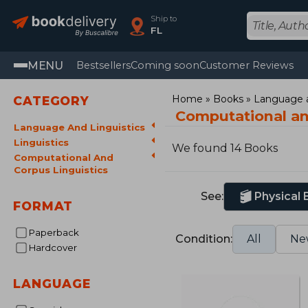
Ship to
FL
MENU
Bestsellers
Coming soon
Customer Reviews
Home
Books
Language a
CATEGORY
Computational an
Language And Linguistics
Linguistics
We found 14 Books
Computational And
Corpus Linguistics
See:
Physical
FORMAT
Paperback
Condition:
All
Ne
Hardcover
LANGUAGE