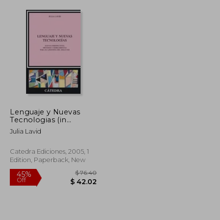
Lenguaje y Nuevas
Tecnologias (in
Spanish)
Julia Lavid
Catedra Ediciones, 2005, 1
Edition, Paperback, New