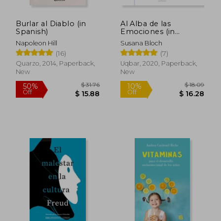
Burlar al Diablo (in
Al Alba de las
Spanish)
Emociones (in
Spanish)
Napoleon Hill
Susana Bloch
(16)
(7)
$ 43.06
$ 32
50%
10%
Quarzo, 2014, Paperback,
Uqbar, 2020, Paperback,
Off
Off
$ 21.53
$ 28.
New
New