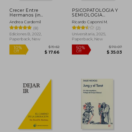
Crecer Entre
PSICOPATOLOGIA Y
Hermanos (in
SEMIOLOGIA
Spanish)
PSIQUIATRICA (in
Andrea Cardemil
Ricardo Caponni M.
Spanish)
(8)
(2)
Ediciones B, 2022,
Universitaria, 2025,
Paperback, New
Paperback, New
$ 38.07
$ 64.
50%
45%
Off
Off
$ 19.04
$ 35.