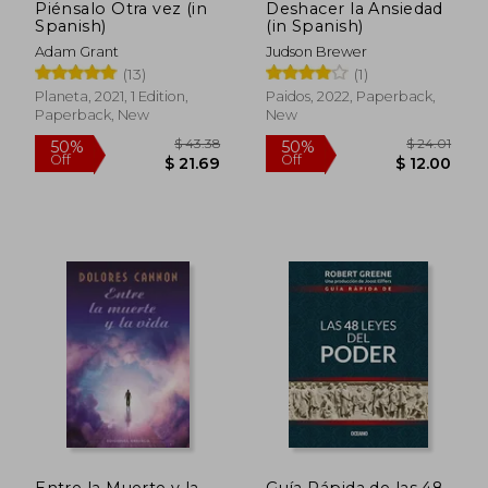
Piénsalo Otra vez (in
Deshacer la Ansiedad
Spanish)
(in Spanish)
Adam Grant
Judson Brewer
(13)
(1)
Planeta, 2021, 1 Edition,
Paidos, 2022, Paperback,
Paperback, New
New
$ 27.24
$ 29.
10%
10%
Off
Off
$ 24.51
$ 26.
Entre la Muerte y la
Guía Rápida de las 48