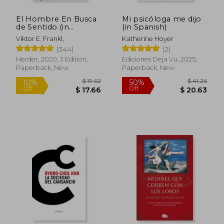
El Hombre En Busca
Mi psicóloga me dijo
de Sentido (in
(in Spanish)
Spanish)
Viktor E. Frankl,
Katherine Hoyer
(344)
(2)
Herder, 2020, 3 Edition,
Ediciones Deja Vu, 2025,
Paperback, New
Paperback, New
$ 19.62
$ 41.
10%
50%
Off
Off
$ 17.66
$ 20.