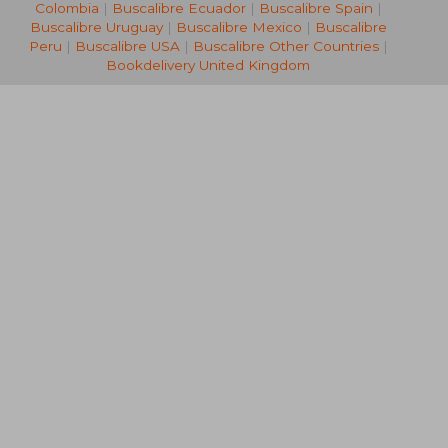
Colombia
|
Buscalibre Ecuador
|
Buscalibre Spain
|
Buscalibre Uruguay
|
Buscalibre Mexico
|
Buscalibre
Peru
|
Buscalibre USA
|
Buscalibre Other Countries
|
Bookdelivery United Kingdom