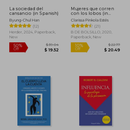
La sociedad del
Mujeres que corren
cansancio (in Spanish)
con los lobos (in
Spanish)
Byung-Chul Han
Clarissa Pinkola Estés
(12)
(21)
Herder, 2024, Paperback,
B DE BOLSILLO, 2020,
New
Paperback, New
$ 39.04
$ 22.
50%
10%
Off
Off
$ 19.52
$ 20.