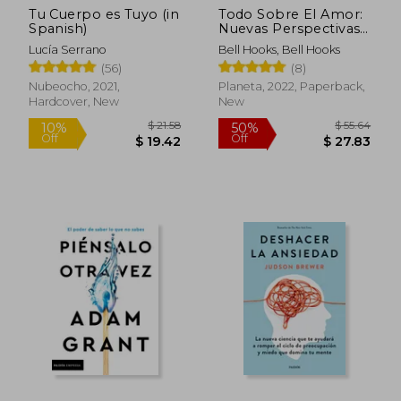
Tu Cuerpo es Tuyo (in
Todo Sobre El Amor:
Spanish)
Nuevas Perspectivas
(in Spanish)
Lucía Serrano
Bell Hooks, Bell Hooks
(56)
(8)
Nubeocho, 2021,
Planeta, 2022, Paperback,
Hardcover, New
New
$ 49.34
$ 5.
50%
20%
Off
Off
$ 24.68
$ 4.