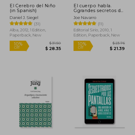
El Cerebro del Niño
El cuerpo habla.
(in Spanish)
Ggrandes secretos de
la comunicación no-
Daniel J. Siegel
Joe Navarro
verbal revelados por
(31)
(11)
un ex-agente del
F.B.I. (in Spanish)
Alba, 2012, 1 Edition,
Editorial Sirio, 2010, 1
Paperback, New
Edition, Paperback, New
$ 62.
50%
Off
$ 24.63
$ 31.