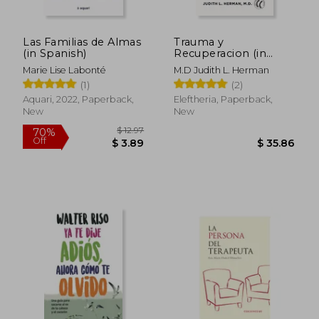
Las Familias de Almas
Trauma y
(in Spanish)
Recuperacion (in
$ 56.09
$ 23.
45%
10%
Spanish)
Off
Off
$ 30.85
$ 21.
Marie Lise Labonté
M.D Judith L. Herman
(1)
(2)
Aquari, 2022, Paperback,
Eleftheria, Paperback,
New
New