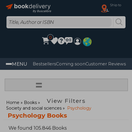
Ship to
FL
0
MENU
Bestsellers
Coming soon
Customer Reviews
=
View Filters
Home
Books
Society and social sciences
Psychology
Psychology Books
We found 105.846 Books