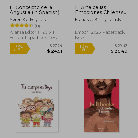
El Concepto de la
El Arte de las
Angustia (in Spanish)
Emociones Chilenas
(versión mini) (in
Søren Kierkegaard
Francisca Barriga Zincke;
Spanish)
Maria José León Zanz
(8)
Alianza Editorial, 2013, 1
Emochi, 2025, Paperback,
Edition, Paperback, New
New
$ 15.25
$ 20.
10%
10%
Off
Off
$ 13.72
$ 18.