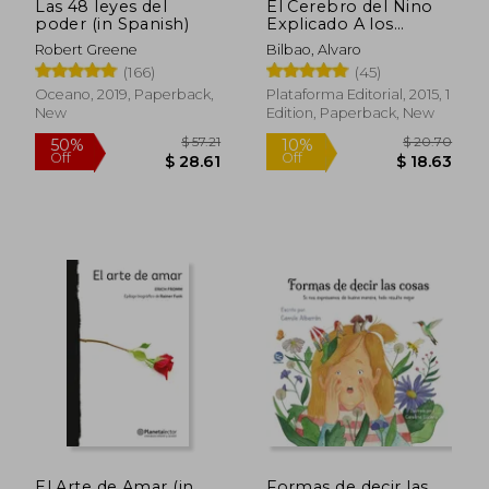
Las 48 leyes del
El Cerebro del Nino
poder (in Spanish)
Explicado A los
Padres (in Spanish)
Robert Greene
Bilbao, Alvaro
(166)
(45)
Oceano, 2019, Paperback,
Plataforma Editorial, 2015, 1
New
Edition, Paperback, New
$ 57.21
$ 20.
50%
10%
El Arte de Amar (in
Formas de decir las