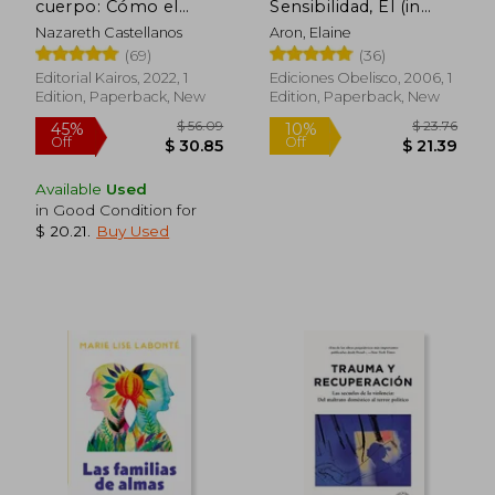
cuerpo: Cómo el
Sensibilidad, El (in
organismo esculpe el
Spanish)
Nazareth Castellanos
Aron, Elaine
$ 11.88
$ 19
cerebro (in Spanish)
15%
10%
(69)
(36)
Off
Off
$ 10.10
$ 17.
Editorial Kairos, 2022, 1
Ediciones Obelisco, 2006, 1
Edition, Paperback, New
Edition, Paperback, New
Available
Used
in Good Condition for
$ 20.21
.
Buy Used