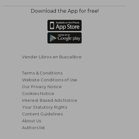
Download the App for free!
$ 43.38
$ 24.
50%
50%
Off
Off
$ 21.69
$ 12.
Vender Libros en Buscalibre
Terms & Conditions
Website Conditions of Use
Our Privacy Notice
Cookies Notice
Interest Based Ads Notice
Your Statutory Rights
Content Guidelines
About Us
Authors list