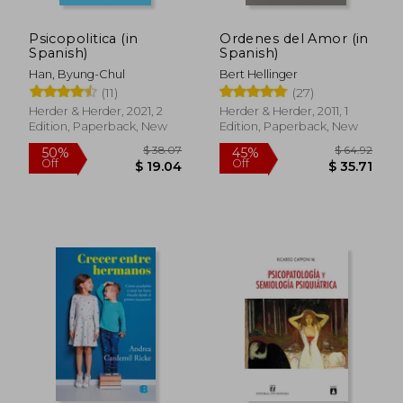
Psicopolitica (in
Ordenes del Amor (in
Spanish)
Spanish)
Han, Byung-Chul
Bert Hellinger
(11)
(27)
Herder & Herder, 2021, 2
Herder & Herder, 2011, 1
Edition, Paperback, New
Edition, Paperback, New
$ 34.71
$ 15
50%
10%
Off
Off
$ 17.35
$ 14.