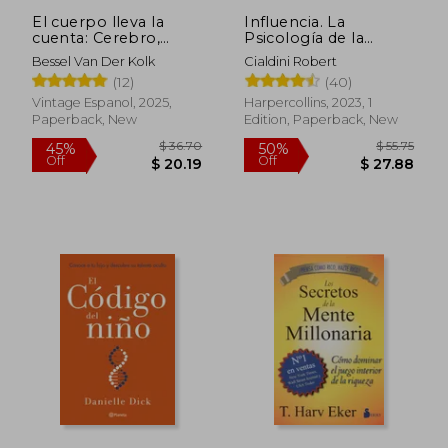
El cuerpo lleva la
Influencia. La
cuenta: Cerebro,
Psicología de la
mente y cuerpo en la
Persuasión (in
Bessel Van Der Kolk
Cialdini Robert
superación del
Spanish)
(12)
(40)
trauma (in Spanish)
Vintage Espanol, 2025,
Harpercollins, 2023, 1
Paperback, New
Edition, Paperback, New
$ 36.70
$ 55
45%
50%
Off
Off
$ 20.19
$ 27.