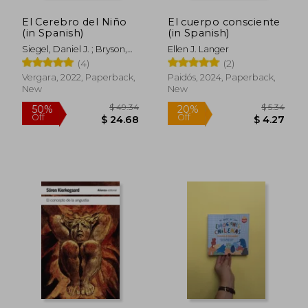
El Cerebro del Niño
El cuerpo consciente
(in Spanish)
(in Spanish)
Siegel, Daniel J. ; Bryson,
Ellen J. Langer
Tina Payne
(4)
(2)
Vergara, 2022, Paperback,
Paidós, 2024, Paperback,
New
New
$ 31.76
$ 18.
50%
10%
Off
Off
$ 15.88
$ 16.