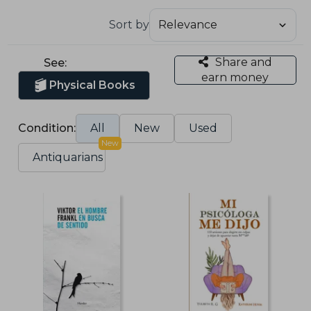
Sort by
Share and
See:
earn money
Physical Books
Condition:
All
New
Used
New
Antiquarians