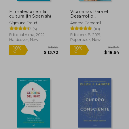
El malestar en la
Vitaminas Para el
cultura (in Spanish)
Desarrollo
Socioemocional de
Sigmund Freud
Andrea Cardemil
los Niños (in Spanish)
(5)
(18)
Editorial Alma, 2022,
Ediciones B, 2019,
Hardcover, New
Paperback, New
$ 45.00
$ 19
50%
10%
Off
Off
$ 22.50
$ 17.