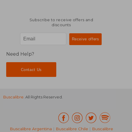
Subscribe to receive offers and
discounts
$ 53.67
$ 45.
50%
50%
Off
Off
$ 26.84
$ 22.
Need Help?
Contact Us
Buscalibre
. All Rights Reserved.
Buscalibre Argentina
|
Buscalibre Chile
|
Buscalibre