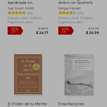
10%
10%
Ajardinada (in
dinero (in Spanish)
Off
Off
$ 23.45
$ 15.
Spanish)
Sue Stuart-Smith
Morgan Housel
(26)
(79)
Debate, 2022, 1 Edition,
Planeta, 2022, 12 Edition,
Paperback, New
Paperback, New
El Poder de tu Mente
Ensoñaciones