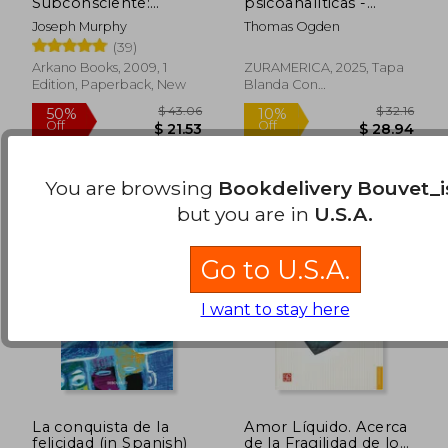
Subconsciente:
psicoanalíticas -
Usando el Poder de
Textos seleccionados
Joseph Murphy
Thomas Ogden
tu Mente Puedes
de Thomas Ogden (in
$ 54.93
$ 60.
45%
50%
(39)
Alcanzar una
Spanish)
Off
Off
$ 30.20
$ 30.
Prosperidad, una
Arkano Books, 2009, 1
ZURAMERICA, 2025, Tapa
Felicidad y una paz
Edition, Paperback, New
Blanda Con
Mental sin Límites (in
Sobrecubierta, New
Spanish)
You are browsing
Bookdelivery Bouvet_i
but you are in
U.S.A.
Go to U.S.A.
I want to stay here
La conquista de la
Amor Líquido. Acerca
felicidad (in Spanish)
de la Fragilidad de los