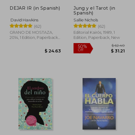
DEJAR IR (in Spanish)
Jung y el Tarot (in
Spanish)
David Hawkins
Sallie Nichols
(62)
(62)
GRANO DE MOSTAZA,
Editorial Kairós, 1989, 1
2014, 1 Edition, Paperback,
Edition, Paperback, New
New
$ 19.62
$ 70.
10%
50%
Off
Off
$ 17.66
$ 35.