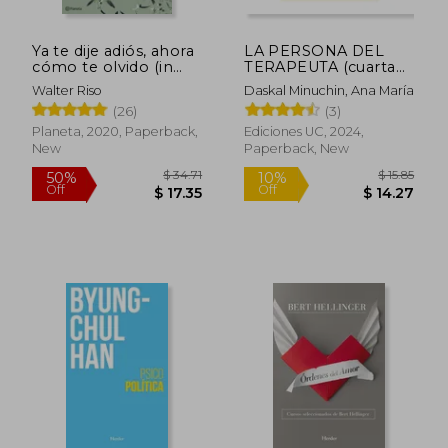
Ya te dije adiós, ahora
LA PERSONA DEL
cómo te olvido (in
TERAPEUTA (cuarta
Spanish)
edición) (in Spanish)
Walter Riso
Daskal Minuchin, Ana María
(26)
(3)
Planeta, 2020, Paperback,
Ediciones UC, 2024,
New
Paperback, New
$ 12.97
70%
Off
$ 3.89
$ 35.