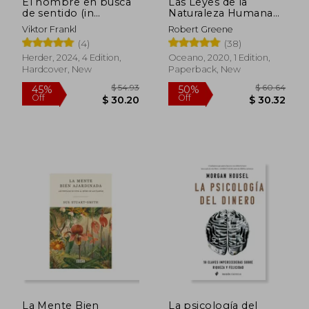
El hombre en busca
Las Leyes de la
de sentido (in
Naturaleza Humana
Spanish)
(in Spanish)
Viktor Frankl
Robert Greene
(4)
(38)
Herder, 2024, 4 Edition,
Oceano, 2020, 1 Edition,
Hardcover, New
Paperback, New
La Mente Bien
La psicología del
$ 26.05
$ 17