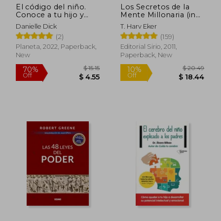
El código del niño.
Los Secretos de la
Conoce a tu hijo y
Mente Millonaria (in
descrubre su talento
Spanish)
Danielle Dick
T. Harv Eker
oculto (in Spanish)
(2)
(159)
Planeta, 2022, Paperback,
Editorial Sirio, 2011,
New
Paperback, New
$ 15.15
$ 20.
70%
10%
Off
Off
$ 4.55
$ 18.