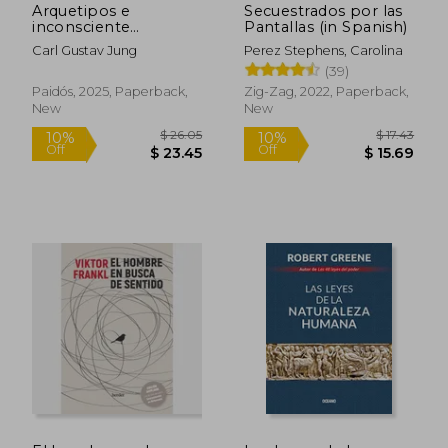
Arquetipos e
Secuestrados por las
inconsciente
Pantallas (in Spanish)
colectivo (in Spanish)
Carl Gustav Jung
Perez Stephens, Carolina
(39)
Paidós, 2025, Paperback,
Zig-Zag, 2022, Paperback,
New
New
$ 31.50
$ 23.
10%
10%
Off
Off
$ 28.35
$ 21.