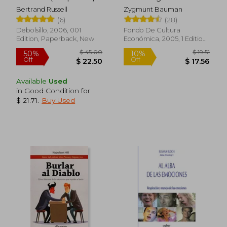
Vínculos Humanos (in
Bertrand Russell
Zygmunt Bauman
Spanish)
(6)
(28)
Debolsillo, 2006, 001
Fondo De Cultura
Edition, Paperback, New
Económica, 2005, 1 Edition,
$ 48.32
$ 40.
50%
50%
Paperback, New
Off
Off
$ 24.17
$ 20.
Available
Used
in Good Condition for
$ 21.71
.
Buy Used