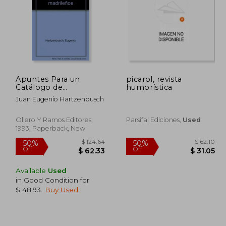
$ 77.59
$ 93.96
50%
50%
Off
Off
38.79
$ 46.98
Apuntes Para un
picarol, revista
Catálogo de
humorística
Periódicos Madrileños,
Juan Eugenio Hartzenbusch
Desde el año 1661 al
1870 (Obra Premiada
por la Biblioteca
Ollero Y Ramos Editores,
Parsifal Ediciones,
Used
Nacional en el
1993, Paperback, New
Concurso Público de
1873). Edición Facsímil.
(in Spanish)
Available
Used
in Good Condition for
$ 48.93
.
Buy Used