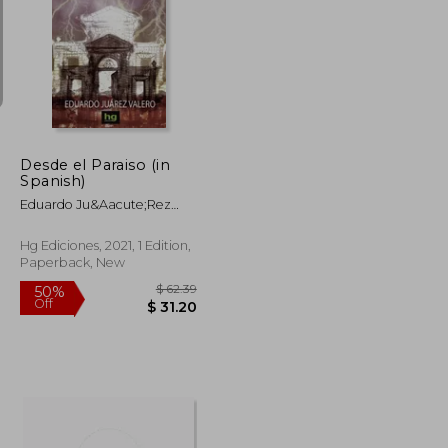
$ 170.85
$ 42.15
50%
Off
$ 85.42
$ 21.08
Desde el Paraiso (in
Spanish)
Eduardo Ju&Aacute;Rez
Valero
Hg Ediciones, 2021, 1 Edition,
Paperback, New