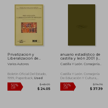
$ 66.11
$ 124.64
50%
50%
Off
Off
33.06
$ 62.33
Privatizacion y
anuario estadístico de
Liberalizacion de
castilla y león 2001 (in
Servicios (in Spanish)
Spanish)
Varios Autores
Castilla Y León. Consejería
De Economía Y Hacienda.
Dirección General De
Boletin Oficial Del Estado,
Castilla Y León. Consejería
Estadística
1999, Paperback,
Used
De Educación Y Cultura,
New