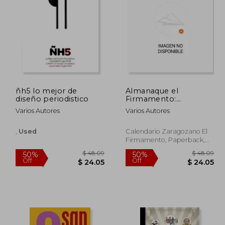
45%
50%
Off
Off
44.05
$ 29.10
ñh5 lo mejor de
Almanaque el
diseño periodistico
Firmamento:
Calendario
Varios Autores
Varios Autores
Zaragozano 2002
,
Used
Calendario Zaragozano El
Firmamento, Paperback,
Used