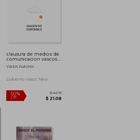
$ 48.09
$ 73.24
50%
Off
$ 24.05
$ 36.62
clausura de medios de
comunicacion vascos.
(egin, egin irratia,
Varios Autores
euskaldunon egun.
karia.) (in Spanish)
Gobierno Vasco, New