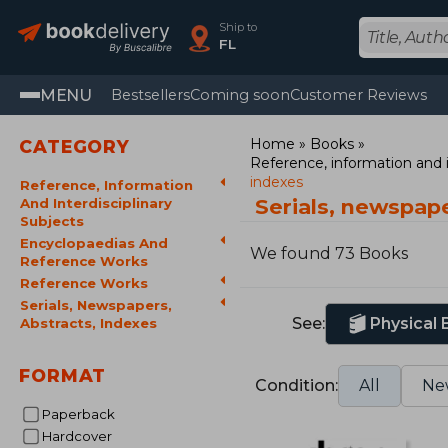
Ship to
FL
MENU
Bestsellers
Coming soon
Customer Reviews
Home
Books
CATEGORY
Reference, information and i
indexes
Reference, Information
Serials, newspap
And Interdisciplinary
Subjects
Encyclopaedias And
We found 73 Books
Reference Works
Reference Works
Serials, Newspapers,
See:
Physical
Abstracts, Indexes
FORMAT
Condition:
All
Ne
Paperback
Hardcover