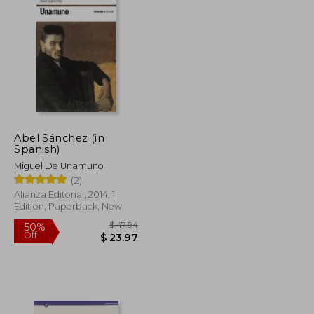
Abel Sánchez (in
Spanish)
Miguel De Unamuno
(2)
Alianza Editorial, 2014, 1
Edition, Paperback, New
$ 76.73
$ 47.94
50%
Off
$ 38.37
$ 23.97