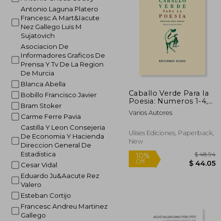
Antonio Laguna Platero
Francesc A Mart&Iacute
Nez Gallego Luis M
Sujatovich
Asociacion De
Informadores Graficos De
Prensa Y Tv De La Region
De Murcia
Blanca Abella
Caballo Verde Para la
Bobillo Francisco Javier
Poesia: Numeros 1-4,
Bram Stoker
Madrid, 1935-1936 (in
Varios Autores
Spanish)
Carme Ferre Pavia
Castilla Y Leon Consejeria
Ulises Ediciones, Paperback,
De Economia Y Hacienda
New
Direccion General De
Estadistica
Cesar Vidal
Eduardo Ju&Aacute Rez
Valero
Esteban Cortijo
Francesc Andreu Martinez
Gallego
$