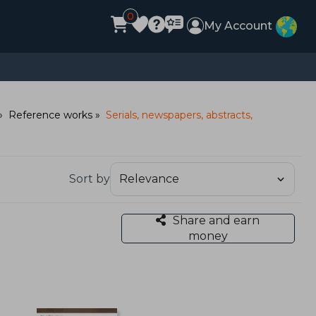
0
My Account
Reference works
Serials, newspapers, abstracts,
Sort by
Share and earn
money