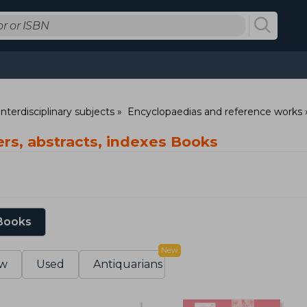
nterdisciplinary subjects
Encyclopaedias and reference works
ers, abstracts, indexes Books
 Books
New
w
Used
Antiquarians