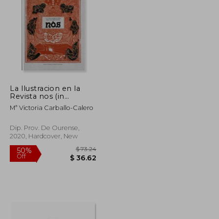
50%
Off
$ 19.90
$ 18.53
La Ilustracion en la
Revista nos (in
Spanish)
Mª Victoria Carballo-Calero
Dip. Prov. De Ourense,
2020, Hardcover, New