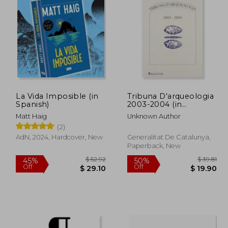
La Vida Imposible (in
Tribuna D'arqueologia
Spanish)
2003-2004 (in
Spanish)
Matt Haig
Unknown Author
(2)
AdN, 2024, Hardcover, New
Generalitat De Catalunya,
Paperback, New
 48.94
$ 52.92