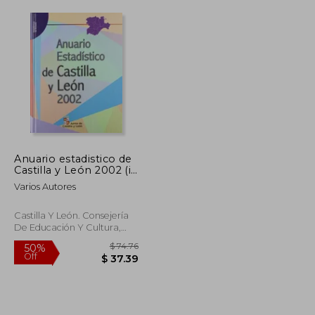
$ 62.10
$ 54.03
50%
Off
$ 31.05
$ 27.02
Anuario estadistico de
Castilla y León 2002 (in
Spanish)
Varios Autores
Castilla Y León. Consejería
De Educación Y Cultura,
Paperback, New