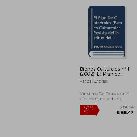
50%
Off
$ 
Bienes Culturales nº 1
(2002): El Plan de
Catedrales (in Spanish)
Varios Autores
Ministerio De Educacion Y
Ciencia C, Paperback,
Used