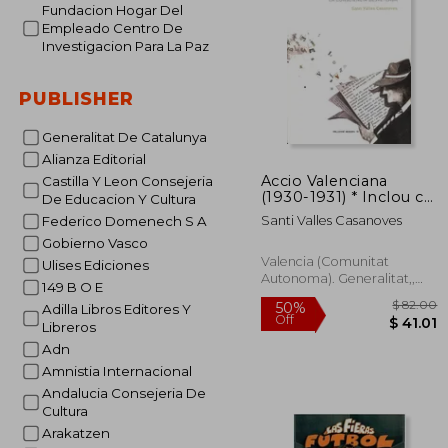
10%
Fundacion Hogar Del
Off
$ 
Empleado Centro De
Investigacion Para La Paz
PUBLISHER
Generalitat De Catalunya
Alianza Editorial
Accio Valenciana
Castilla Y Leon Consejeria
(1930-1931) * Inclou cd
De Educacion Y Cultura
la Consciència
Santi Valles Casanoves
Federico Domenech S A
Desvetlada
Gobierno Vasco
Valencia (Comunitat
Ulises Ediciones
Autonoma). Generalitat,,
149 B O E
Paperback,
Used
Adilla Libros Editores Y
Libreros
Adn
Amnistia Internacional
Andalucia Consejeria De
Cultura
Arakatzen