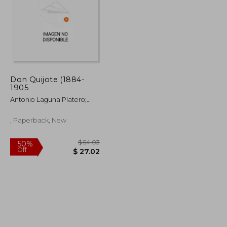
$ 106.44
$ 62.39
50%
Off
$ 53.22
$ 31.20
Don Quijote (1884-
1905
Antonio Laguna Platero;
Francesc A Mart&Iacute;Nez
Gallego; Luis M Sujatovich
, Paperback, New