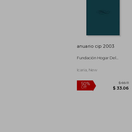
50%
Off
$ 
anuario cip 2003
Fundación Hogar Del
Empleado Centro De
Investigación Para La Paz
Icaria, New