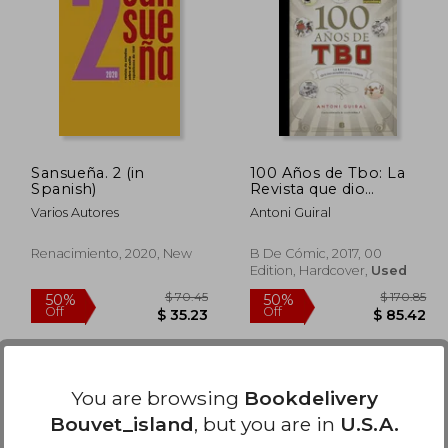
 82.00
$ 48.09
50%
50%
Off
Off
41.01
$ 24.05
Sansueña. 2 (in
100 Años de Tbo: La
Spanish)
Revista que dio
Nombre a los Tebeos
Varios Autores
Antoni Guiral
(in Spanish)
Renacimiento, 2020, New
B De Cómic, 2017, 00
Edition, Hardcover,
Used
You are browsing
Bookdelivery
Bouvet_island
, but you are in
U.S.A.