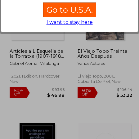
Go to U.S.A.
I want to stay here
 48.09
$ 70.45
50%
50%
Off
Off
24.05
$ 35.23
Articles a L'Esquella de
El Viejo Topo Treinta
la Torratxa (1907-1918)
Años Después:
L'Almanac de
Cuando la
Gabriel Alomar Villalonga
Varios Autores
L'Esquella de la
Participación es la
Torratxa (1910-1924) i
Fuerza. Antología
la Campana de Gràcia
Facsímil a Cargo de
, 2021, 1 Edition, Hardcover,
El Viejo Topo, 2006,
(1907-1909) (Obres
Jordi mir García de
New
Cubierta De Piel, New
Completes Gabriel
Textos Publicados
Alomar Villalonga) (in
Entre 1976 y 1982 (in
Catalan)
Spanish)