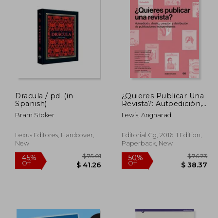
Dracula / pd. (in
¿Quieres Publicar Una
Spanish)
Revista?: Autoedición,
Diseño, Creación Y
Bram Stoker
Lewis, Angharad
Distribución de
Publicaciones
Independientes (in
Lexus Editores, Hardcover,
Editorial Gg, 2016, 1 Edition,
Spanish)
New
Paperback, New
 20.71
$ 75.01
45%
50%
Off
Off
18.64
$ 41.26