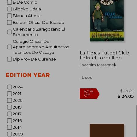
B De Comic
Bilboko Udala
$
50%
Blanca Abella
Off
$ 
Boletin Oficial Del Estado
Calendario Zaragozano El
Firmamento
Colegio Oficial De
Aparejadores Y Arquitectos
Tecnicos De Vizcaya
La Fieras Futbol Club.
Felix el Torbellino
Dip Prov De Ourense
Joachim Masannek
EDITION YEAR
,
Used
2024
2021
2020
2019
2017
2016
2014
2009