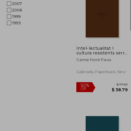
2007
2006
1999
1993
$
50%
Off
$ 
Intel-lectualitat I
cultura resistents serra
d'or
Carme Ferré Pavia
Galerada, Paperback, New