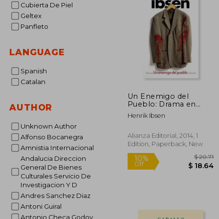
Cubierta De Piel
Geltex
Panfleto
LANGUAGE
Spanish
Catalan
Un Enemigo del
Pueblo: Drama en
AUTHOR
Cinco Actos (in
Henrik Ibsen
Spanish)
Unknown Author
Alianza Editorial, 2014, 1
Alfonso Bocanegra
Edition, Paperback, New
Amnistia Internacional
Andalucia Direccion
General De Bienes
Culturales Servicio De
Investigacion Y D
Andres Sanchez Diaz
$
10%
Antoni Guiral
Off
$ 
Antonio Checa Godoy