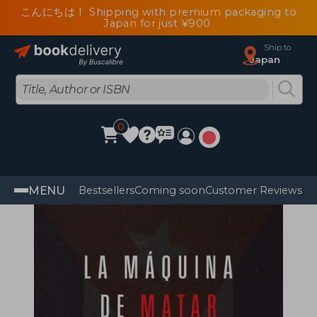
こんにちは！ Shipping with premium packaging to
Japan for just ¥900
Ship to
Japan
0
MENU
Bestsellers
Coming soon
Customer Reviews