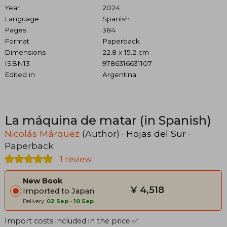
Year
2024
Language
Spanish
Pages
384
Format
Paperback
Dimensions
22.8 x 15.2 cm
ISBN13
9786316631107
Edited in
Argentina
La máquina de matar (in Spanish)
Nicolás Márquez
(Author) ·
Hojas del Sur
·
Paperback
1 review
New Book
¥ 4,518
Imported to Japan
Delivery:
02 Sep
-
10 Sep
Import costs included in the price ✅