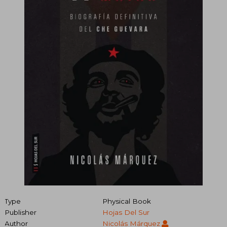
Type
Physical Book
Publisher
Hojas Del Sur
Author
Nicolás Márquez