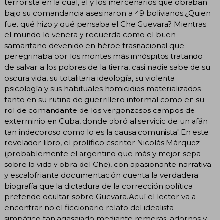
terrorista en la cual, él y los mercenarios que obraban
bajo su comandancia asesinaron a 49 bolivianos.¿Quien
fue, qué hizo y qué pensaba el Che Guevara? Mientras
el mundo lo venera y recuerda como el buen
samaritano devenido en héroe trasnacional que
peregrinaba por los montes más inhóspitos tratando
de salvar a los pobres de la tierra, casi nadie sabe de su
oscura vida, su totalitaria ideología, su violenta
psicología y sus habituales homicidios materializados
tanto en su rutina de guerrillero informal como en su
rol de comandante de los vergonzosos campos de
exterminio en Cuba, donde obró al servicio de un afán
tan indecoroso como lo es la causa comunista".En este
revelador libro, el prolífico escritor Nicolás Márquez
(probablemente el argentino que más y mejor sepa
sobre la vida y obra del Che), con apasionante narrativa
y escalofriante documentación cuenta la verdadera
biografía que la dictadura de la corrección política
pretende ocultar sobre Guevara.Aquí el lector va a
encontrar no el ficcionario relato del idealista
simpático tan agasajado mediante remeras, adornos y