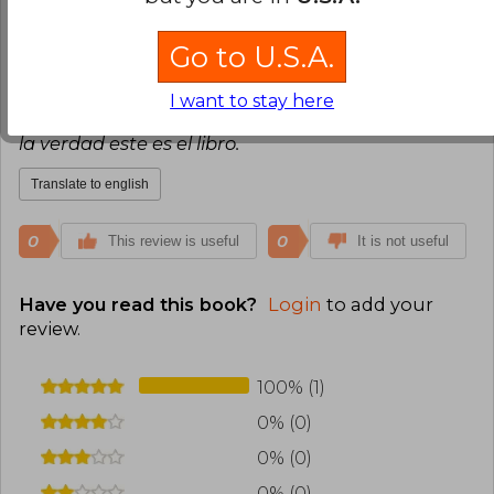
Verified Purchase
¡Excelente biografía del Che Guevara! Gran
Go to U.S.A.
trabajo de Nicolás Marquez desenmascarando la
mentira atroz que se creó con el relato más
I want to stay here
difundido de la vida de Guevara. Si querés saber
la verdad este es el libro.
Translate to english
0
0
This review is useful
It is not useful
Have you read this book?
Login
to add your
review
.
100% (1)
0% (0)
0% (0)
0% (0)