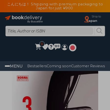
こんにちは！ Shipping with premium packaging to
Japan for just ¥900
Ship to
Japan
0
MENU
Bestsellers
Coming soon
Customer Reviews