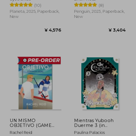
(10)
(8)
Planeta, 2025, Paperback,
Penguin, 2023, Paperback,
New
New
¥ 2,873
¥ 3,9
UN MISMO
Mientras Yubooh
OBJETIVO (GAME
Duerme 3 (in
CHANGERS 4) (in
Spanish)
Rachel Reid
Paulina Palacios
Spanish)