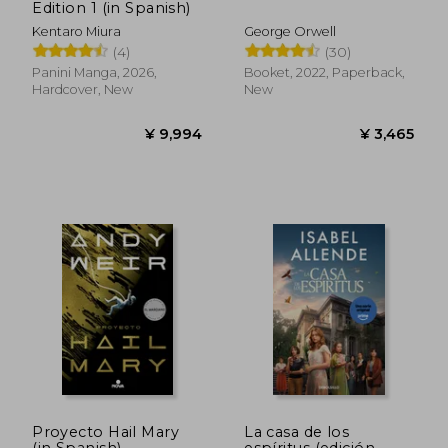
Edition 1 (in Spanish)
Kentaro Miura
George Orwell
(4)
(30)
Panini Manga, 2026,
Booket, 2022, Paperback,
Hardcover, New
New
¥ 5,483
¥ 3,5
Proyecto Hail Mary
La casa de los