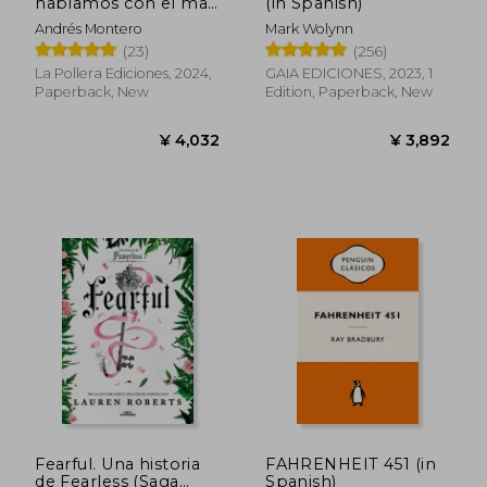
hablamos con el mar,
(in Spanish)
El (in Spanish)
Andrés Montero
Mark Wolynn
(23)
(256)
¥ 3,697
¥ 4,2
La Pollera Ediciones, 2024,
GAIA EDICIONES, 2023, 1
Paperback, New
Edition, Paperback, New
Fearful. Una historia
FAHRENHEIT 451 (in
de Fearless (Saga
Spanish)