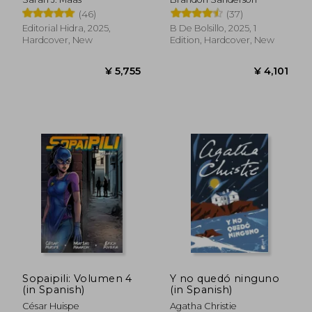
Original Mistborn 1):
(46)
(37)
El Imperio Final (in
Spanish)
Editorial Hidra, 2025,
B De Bolsillo, 2025, 1
Hardcover, New
Edition, Hardcover, New
¥ 2,761
¥ 4,9
Sopaipili: Volumen 4
Y no quedó ninguno
(in Spanish)
(in Spanish)
César Huispe
Agatha Christie