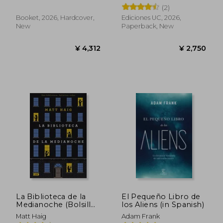
Spanish)
persona humana en
(2)
el tiempo de la
inteligencia artificial
Booket, 2026, Hardcover,
Ediciones UC, 2026,
(in Spanish)
New
Paperback, New
¥ 2,985
¥ 5,1
La Biblioteca de la
El Pequeño Libro de
Medianoche (Bolsillo)
los Aliens (in Spanish)
(in Spanish)
Matt Haig
Adam Frank