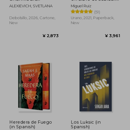
(EDICION ESPECIAL
Tolteca (in Spanish)
ALEXIEVICH, SVETLANA
Miguel Ruiz
EN TAPA DURA) (in
(51)
Spanish)
¥ 9,166
¥ 4,2
Debolsillo, 2026, Cartone,
Urano, 2021, Paperback,
New
New
Heredera de Fuego
Los Luksic (in
(in Spanish)
Spanish)