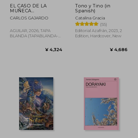
EL CASO DE LA
Tono y Tino (in
MUÑECA
Spanish)
BIELORRUSA (in
CARLOS GAJARDO
Catalina Gracia
Spanish)
(55)
AGUILAR, 2026, TAPA
Editorial Azafrán, 2023, 2
BLANDA (TAPABLANDA-
Edition, Hardcover, New
LOV-BAZAR-CULTURE-
BOO, New
¥ 4,324
¥ 4,6