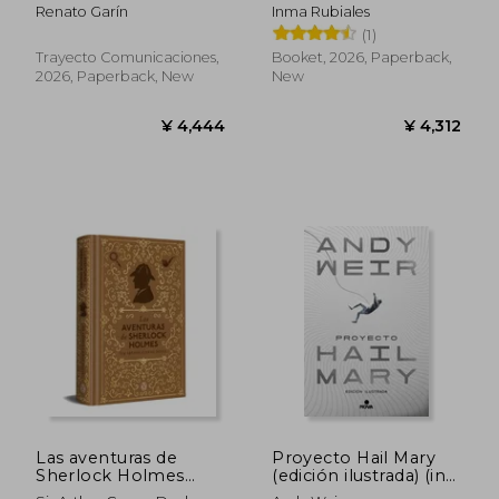
Spanish)
Renato Garín
Inma Rubiales
(1)
Trayecto Comunicaciones,
Booket, 2026, Paperback,
2026, Paperback, New
New
¥ 2,749
¥ 3,4
Las aventuras de
Proyecto Hail Mary
Sherlock Holmes
(edición ilustrada) (in
(edición especial en
Spanish)