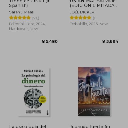
Trono de Cristal (in
UN ANIMAL SALVAJE
Spanish)
(EDICIÓN LIMITADA)
(in Spanish)
Sarah J. Maas
JOËL DICKER
(76)
(1)
Editorial Hidra, 2024,
Debolsillo, 2026, New
Hardcover, New
La psicología del
Jugando fuerte (in