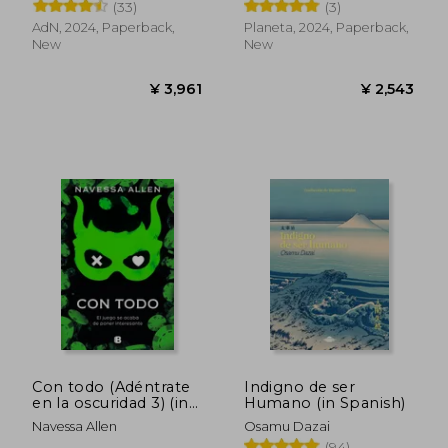
(33)
(3)
AdN, 2024, Paperback,
Planeta, 2024, Paperback,
New
New
¥ 4,312
¥ 2,7
Con todo (Adéntrate
Indigno de ser
en la oscuridad 3) (in
Humano (in Spanish)
Spanish)
Navessa Allen
Osamu Dazai
(94)