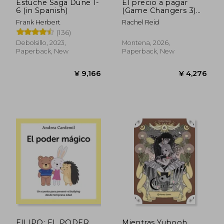
Estuche Saga Dune 1-
El precio a pagar
6 (in Spanish)
(Game Changers 3)
(in Spanish)
Frank Herbert
Rachel Reid
(136)
Debolsillo, 2023,
Montena, 2026,
Paperback, New
Paperback, New
¥ 4,687
¥ 5,7
FILIPO: EL PODER
Mientras Yubooh