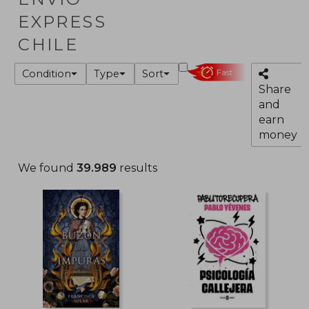
EXPRESS
CHILE
Condition
Type
Sort
Fast
Share
and
earn
money
We found
39.989
results