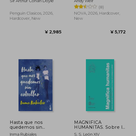
Sir Arthur Conan Doyle
Andy Weir
tapa dura) (in Spanish)
(8)
Penguin Clasicos, 2026,
NOVA, 2026, Hardcover,
Hardcover, New
New
¥ 4,444
¥ 4,3
Hasta que nos
MAGNIFICA
quedemos sin
HUMANITAS. Sobre la
estrellas TD (in
custodia de la
Inma Rubiales
S. S. León XIV