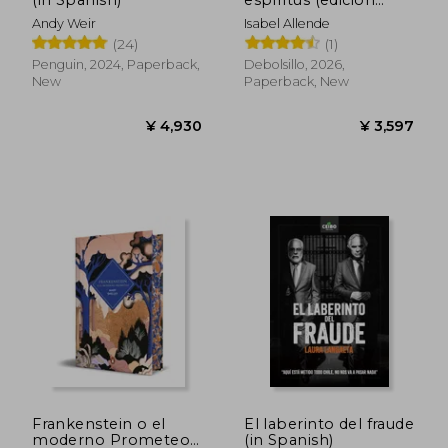
(in Spanish)
espíritus (edición
limitada) (in Spanish)
Andy Weir
Isabel Allende
(24)
(1)
Penguin, 2024, Paperback,
Debolsillo, 2026,
New
Paperback, New
Frankenstein o el
El laberinto del fraude
moderno Prometeo
(in Spanish)