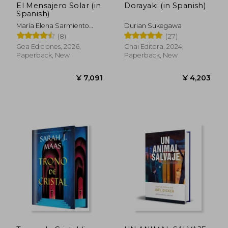
El Mensajero Solar (in
Dorayaki (in Spanish)
Spanish)
María Elena Sarmiento
Durian Sukegawa
Vallejos
(8)
(27)
Gea Ediciones, 2026,
Chai Editora, 2024,
Paperback, New
Paperback, New
¥ 7,091
¥ 4,2