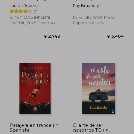
Powerless 3.5) (in
Lauren Roberts
Ray Bradbury
Spanish)
(2)
ALFAGUARA INFANTIL
Debolsillo, 2026, Pocket
JUVENIL, 2025, Paperback,
Paperback, New
¥ 4,032
¥ 3,8
New
Pasajera en trance (in
El arte de ser
Spanish)
nosotros TD (in