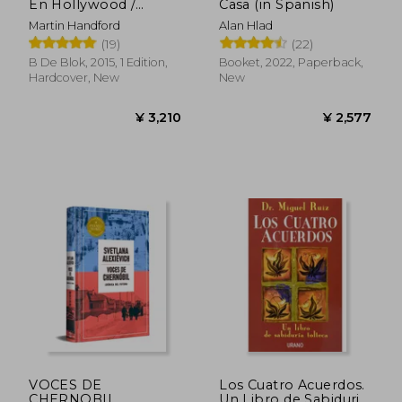
En Hollywood /
Casa (in Spanish)
¿Where's Waldo?: In
¥ 3,404
¥ 2,9
Martin Handford
Alan Hlad
Hollywood (in
(19)
(22)
Spanish)
B De Blok, 2015, 1 Edition,
Booket, 2022, Paperback,
Hardcover, New
New
VOCES DE
Los Cuatro Acuerdos.
CHERNOBIL
Un Libro de Sabiduria