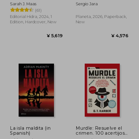
Sarah J. Maas
Sergio Jara
(61)
Editorial Hidra, 2024, 1
Planeta, 2026, Paperback,
Edition, Hardcover, New
New
¥ 3,113
¥ 4,3
La isla maldita (in
Murdle: Resuelve el
Spanish)
crimen. 100 acertijos
endiablados para