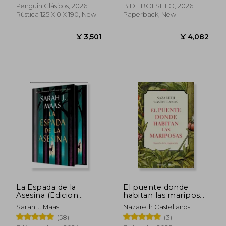
Penguin Clásicos, 2026,
B DE BOLSILLO, 2026,
Rústica 125 X 0 X 190, New
Paperback, New
¥ 3,322
¥ 4,6
La Espada de la
El puente donde
Asesina (Edicion
habitan las mariposas
Limitada) (in Spanish)
(in Spanish)
Sarah J. Maas
Nazareth Castellanos
(58)
(3)