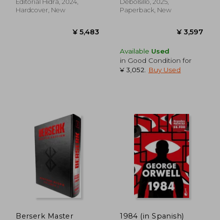
Editorial Hidra, 2024,
Debolsillo, 2025,
Hardcover, New
Paperback, New
Available
Used
in Good Condition for
¥ 3,052
.
Buy Used
¥ 3,501
¥ 4,0
Berserk Master
1984 (in Spanish)