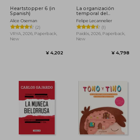
Heartstopper 6 (in
La organización
Spanish)
temporal del
sufrimiento traumátic
Alice Oseman
Felipe Lecannelier
(in Spanish)
(2)
(1)
VRYA, 2026, Paperback,
Paidós, 2026, Paperback,
New
New
¥ 4,202
¥ 4,7