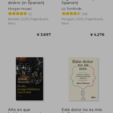
¥ 5,480
¥ 3,6
dinero (in Spanish)
Spanish)
Morgan Housel
Liz Tomforde
(1)
(18)
Booket, 2025, Paperback,
Penguin, 2025, Paperback,
New
New
Año en que
Este dolor no es mío