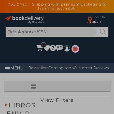
こんにちは！ Shipping with premium packaging to
Japan for just ¥900
Ship to
Japan
0
MENU
Bestsellers
Coming soon
Customer Reviews
=
View Filters
LIBROS
ENVIO