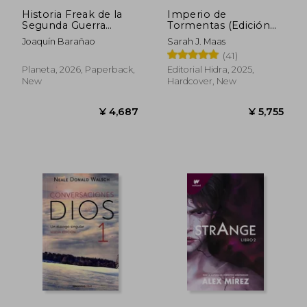
Historia Freak de la
Imperio de
Segunda Guerra
Tormentas (Edición
Mundial (in Spanish)
Limitada) (in Spanish)
Joaquín Barañao
Sarah J. Maas
(41)
Planeta, 2026, Paperback,
Editorial Hidra, 2025,
New
Hardcover, New
¥ 5,755
¥ 4,1