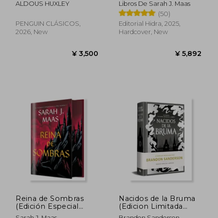
Limitada) de Sarah j.
ALDOUS HUXLEY
Libros De Sarah J. Maas
Maas(Editorial Hidra)
(50)
(in Spanish)
PENGUIN CLÁSICOS,
Editorial Hidra, 2025,
2026, New
Hardcover, New
¥ 4,930
¥ 3,5
Reina de Sombras
Nacidos de la Bruma
(Edición Especial
(Edicion Limitada
Limitada) (in Spanish)
Dedicada) (Trilogía
Sarah J. Maas
Brandon Sanderson