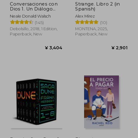
Conversaciones con
Strange. Libro 2 (in
Dios 1. Un Diálogo
Spanish)
Singular (in Spanish)
Neale Donald Walsch
Alex Mírez
(145)
(10)
Debolsillo, 2018, 1 Edition,
MONTENA, 2025,
Paperback, New
Paperback, New
¥ 3,960
¥ 3,4