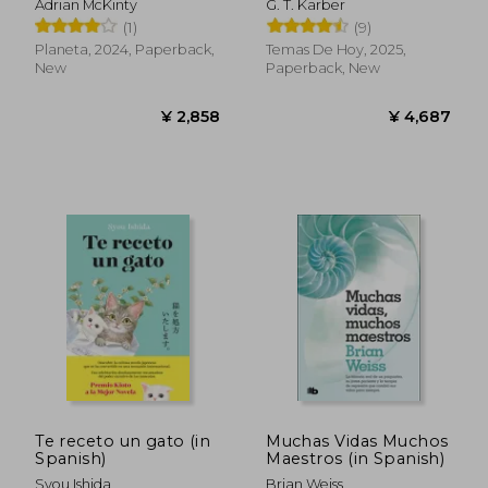
Adrian McKinty
G. T. Karber
solucionar usando la
(1)
(9)
lógica y el poder de la
deducción (in
Planeta, 2024, Paperback,
Temas De Hoy, 2025,
Spanish)
New
Paperback, New
¥ 3,210
¥ 2,5
Te receto un gato (in
Muchas Vidas Muchos
Spanish)
Maestros (in Spanish)
Syou Ishida
Brian Weiss