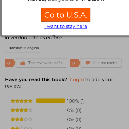
Verified Purchase
¡Excelente biografía del Che Guevara! Gran
Go to U.S.A.
trabajo de Nicolás Marquez desenmascarando la
mentira atroz que se creó con el relato más
I want to stay here
difundido de la vida de Guevara. Si querés saber
la verdad este es el libro.
Translate to english
0
0
This review is useful
It is not useful
Have you read this book?
Login
to add your
review
.
100% (1)
0% (0)
0% (0)
0% (0)