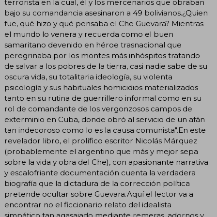
terrorista en la cual, él y los mercenarios que obraban
bajo su comandancia asesinaron a 49 bolivianos.¿Quien
fue, qué hizo y qué pensaba el Che Guevara? Mientras
el mundo lo venera y recuerda como el buen
samaritano devenido en héroe trasnacional que
peregrinaba por los montes más inhóspitos tratando
de salvar a los pobres de la tierra, casi nadie sabe de su
oscura vida, su totalitaria ideología, su violenta
psicología y sus habituales homicidios materializados
tanto en su rutina de guerrillero informal como en su
rol de comandante de los vergonzosos campos de
exterminio en Cuba, donde obró al servicio de un afán
tan indecoroso como lo es la causa comunista".En este
revelador libro, el prolífico escritor Nicolás Márquez
(probablemente el argentino que más y mejor sepa
sobre la vida y obra del Che), con apasionante narrativa
y escalofriante documentación cuenta la verdadera
biografía que la dictadura de la corrección política
pretende ocultar sobre Guevara.Aquí el lector va a
encontrar no el ficcionario relato del idealista
simpático tan agasajado mediante remeras, adornos y