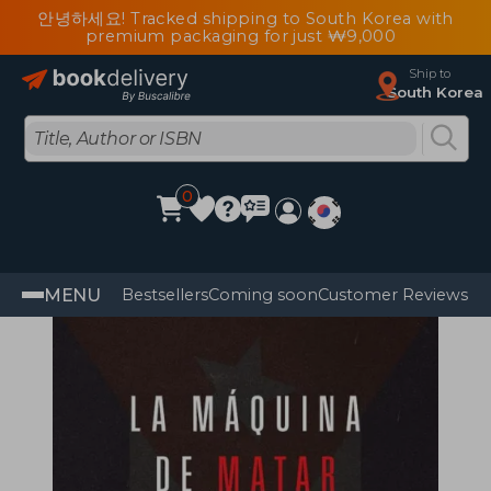
안녕하세요! Tracked shipping to South Korea with
premium packaging for just ₩9,000
Ship to
South Korea
0
MENU
Bestsellers
Coming soon
Customer Reviews