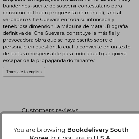
banderines (suerte de souvenir contestatario para
consumo del buen progresista de manual), sino al
verdadero Che Guevara en toda su intrincada y
tenebrosa dimensión.La Máquina de Matar, Biografía
definitiva del Che Guevara, constituye la más fiel y
provocadora obra que se haya escrito sobre el
personaje en cuestión, la cual la convierte en un texto
de lectura indispensable para todo aquel que quiera
escapar de la propaganda dominante."
Translate to english
Customers reviews
You are browsing
Bookdelivery South
Gustavo Ruiz Albide
Wednesday,
January 07, 2026
Korea
, but you are in
U.S.A.