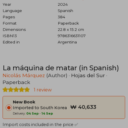
Year
2024
Language
Spanish
Pages
384
Format
Paperback
Dimensions
22.8 x 15.2 cm
ISBN13
9786316631107
Edited in
Argentina
La máquina de matar (in Spanish)
Nicolás Márquez
(Author) ·
Hojas del Sur
·
Paperback
1 review
New Book
₩ 40,633
Imported to South Korea
Delivery:
04 Sep
-
14 Sep
Import costs included in the price ✅