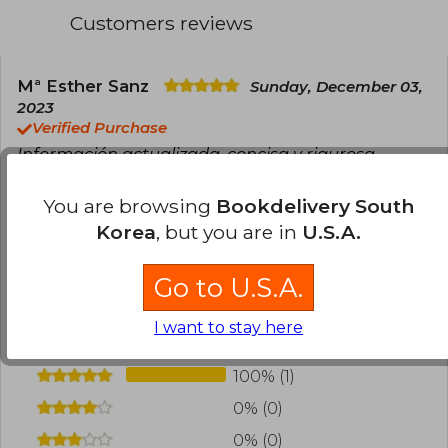
Customers reviews
Mª Esther Sanz
Sunday, December 03,
2023
Verified Purchase
Información actualizada, concisa y rigurosa
Translate to english
You are browsing
Bookdelivery South
Korea
, but you are in
U.S.A.
3
0
This review is useful
It is not useful
Go to U.S.A.
Have you read this book?
Login
to add your
review
.
I want to stay here
100% (1)
0% (0)
0% (0)