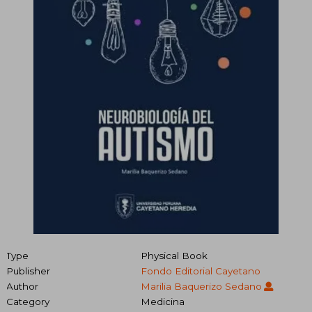
Type
Physical Book
Publisher
Fondo Editorial Cayetano
Author
Marilia Baquerizo Sedano
Category
Medicina