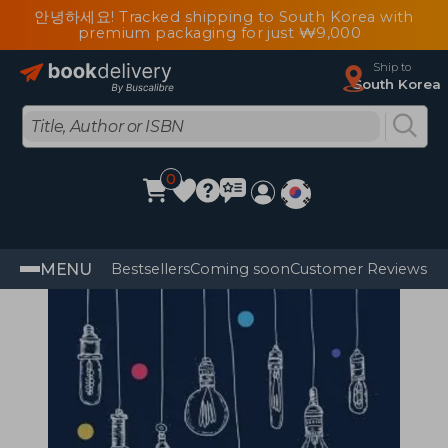
안녕하세요! Tracked shipping to South Korea with
premium packaging for just ₩9,000
Ship to
South Korea
0
MENU
Bestsellers
Coming soon
Customer Reviews