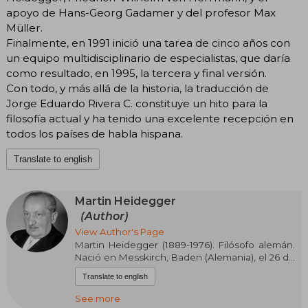
apoyo de Hans-Georg Gadamer y del profesor Max
Müller.
Finalmente, en 1991 inició una tarea de cinco años con
un equipo multidisciplinario de especialistas, que daría
como resultado, en 1995, la tercera y final versión.
Con todo, y más allá de la historia, la traducción de
Jorge Eduardo Rivera C. constituye un hito para la
filosofía actual y ha tenido una excelente recepción en
todos los países de habla hispana.
Translate to english
Martin Heidegger
(Author)
View Author's Page
Martin Heidegger (1889-1976). Filósofo alemán.
Nació en Messkirch, Baden (Alemania), el 26 de
septiembre de 1889. Su padre, Friedrich
Translate to english
Heidegger (1851-1924) es sacristán católico y
maestro tonelero, su madre es Johanna
See more
Heidegger, de soltera, Kemp (1858-1927). Cursó