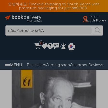
안녕하세요! Tracked shipping to South Korea with
premium packaging for just ₩9,000
Ship to
South Korea
0
MENU
Bestsellers
Coming soon
Customer Reviews