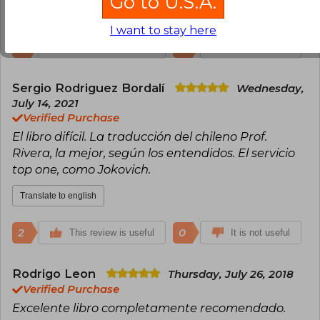
Go to U.S.A.
Translate to english
I want to stay here
2
0
This review is useful
It is not useful
Sergio Rodriguez Bordalí
Wednesday,
July 14, 2021
Verified Purchase
El libro difícil. La traducción del chileno Prof.
Rivera, la mejor, según los entendidos. El servicio
top one, como Jokovich.
Translate to english
2
0
This review is useful
It is not useful
Rodrigo Leon
Thursday, July 26, 2018
Verified Purchase
Excelente libro completamente recomendado.