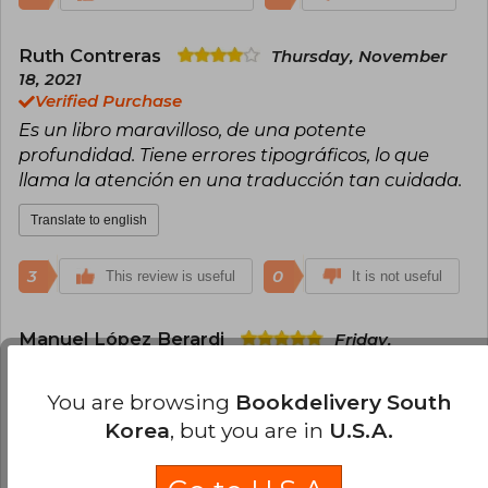
Ruth Contreras
Thursday, November
18, 2021
Verified Purchase
Es un libro maravilloso, de una potente
profundidad. Tiene errores tipográficos, lo que
llama la atención en una traducción tan cuidada.
Translate to english
3
0
This review is useful
It is not useful
Manuel López Berardi
Friday,
February 18, 2022
Verified Purchase
You are browsing
Bookdelivery South
Excelente edición. Creo que la traducción es la
Korea
, but you are in
U.S.A.
más clara y accesible de las disponibles en
español y que el precio es por demás de justo.