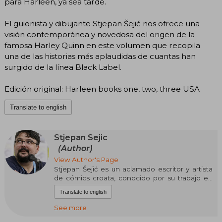
para Harleen, ya sea tarde.
El guionista y dibujante Stjepan Šejić nos ofrece una
visión contemporánea y novedosa del origen de la
famosa Harley Quinn en este volumen que recopila
una de las historias más aplaudidas de cuantas han
surgido de la línea Black Label.
Edición original: Harleen books one, two, three USA
Translate to english
Stjepan Sejic
(Author)
View Author's Page
Stjepan Šejić es un aclamado escritor y artista
de cómics croata, conocido por su trabajo en
Witchblade y The Darkness para Top Cow, y por
Translate to english
series como Sunstone, Harleen, Rat Queens,
Death Vigil y Aquaman para DC. Comenzó como
See more
colorista y se inspiró en cómics italianos y