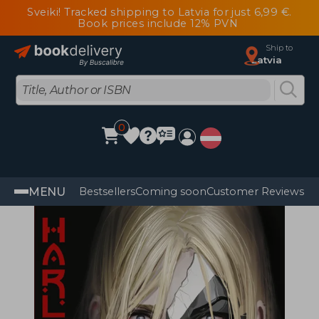
Sveiki! Tracked shipping to Latvia for just 6,99 €.
Book prices include 12% PVN
Ship to
Latvia
0
MENU
Bestsellers
Coming soon
Customer Reviews