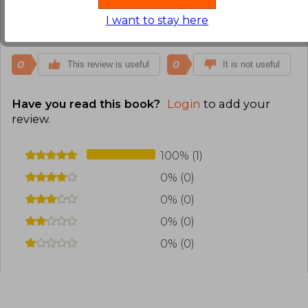
deslizarla por el libro. Recomendado.
I want to stay here
Translate to english
0
0
This review is useful
It is not useful
Have you read this book?
Login
to add your
review
.
100% (1)
0% (0)
0% (0)
0% (0)
0% (0)