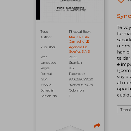
Syno
Te voy
Type
Physical Book
forma 
Author
María Paula
sacarl
Camacho
memora
Publisher
Agencia De
han di
Sueños S A S
Year
2022
te dar
Language
Spanish
e impo
Pages
183
(¿cóm
Format
Paperback
voy a
ISBN
9786289529029
al mun
ISBN13
9786289529029
oportu
Edited in
Colombia
cualqu
Edition No.
1
Transl