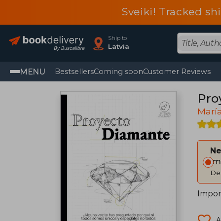
Sveiki! Tracked sh
Ship to
Latvia
MENU
Bestsellers
Coming soon
Customer Reviews
Pro
Marí
Ne
Im
Del
Impor
A