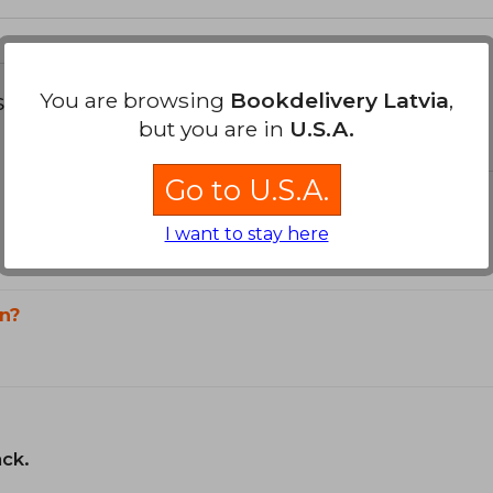
You are browsing
Bookdelivery Latvia
,
s about
but you are in
U.S.A.
Go to U.S.A.
I want to stay here
n?
ack.