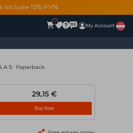
ces include 12% PVN
0
My Account
S A S
· Paperback
29,15 €
Buy Now
Share and earn money