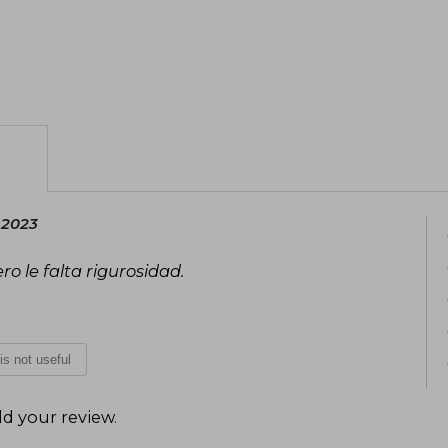
 2023
ro le falta rigurosidad.
 is not useful
d your review
.