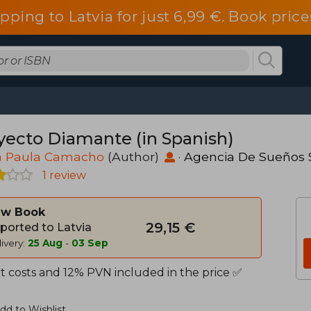
ipping to Latvia for just 6,99 €. Book pri
yecto Diamante (in Spanish)
a Paula Camacho
(Author)
·
Agencia De Sueños 
1 review
w Book
29,15 €
ported to Latvia
ivery:
25 Aug
-
03 Sep
t costs and 12% PVN included in the price ✅
dd to Wishlist