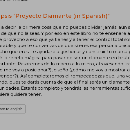
psis "Proyecto Diamante (in Spanish)"
 a decir la primera cosa que no puedes olvidar jamás: aún s
de que no la seas. Y por eso en este libro no te enseñaré
e provecho a eso que ya tienes y a tener el control total s
ble y que te convenzas de que sí eres esa persona única, 
cho que eres. Te ayudaré a gestionar y construir tu marca
é la receta mágica para pasar de ser un diamante en bruto
rtante. Pasaremos de lo macro a lo micro, atravesando tr
o me voy a posicionar?), diseño (¿cómo me voy a mostrar
 vender?). Así completaremos el rompecabezas que, una ve
do, pues te darás cuenta de que al final serás un diamante
nidades. Estarás completo y tendrás las herramientas sufi
iera quisiera tener.
ate to english