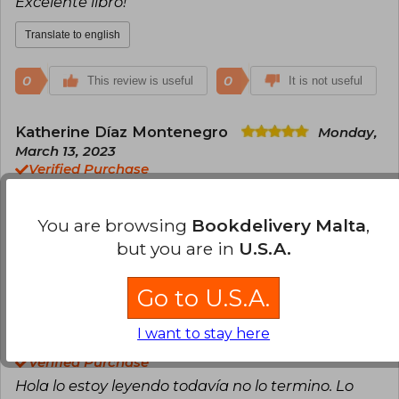
Excelente libro!
Translate to english
0
0
This review is useful
It is not useful
Katherine Díaz Montenegro
Monday,
March 13, 2023
Verified Purchase
Me costó un poco al principio, ¡pero es
expectacular!
You are browsing
Bookdelivery Malta
,
but you are in
U.S.A.
Translate to english
0
0
Go to U.S.A.
This review is useful
It is not useful
I want to stay here
Sebastian
Wednesday, March 22, 2023
Verified Purchase
Hola lo estoy leyendo todavía no lo termino. Lo