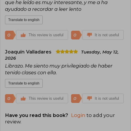
que he leído es muy interesante, y me a ha
ayudado a recordar a leer lento
Translate to english
0
0
This review is useful
It is not useful
Joaquín Valladares
Tuesday, May 12,
2026
Librazo. Me siento muy privilegiado de haber
tenido clases con ella.
Translate to english
0
0
This review is useful
It is not useful
Have you read this book?
Login
to add your
review
.