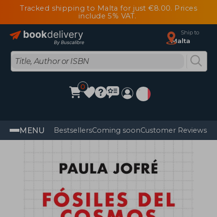
Tracked shipping to Malta for just €8.00. Prices
include 5% VAT.
Ship to
Malta
0
MENU
Bestsellers
Coming soon
Customer Reviews