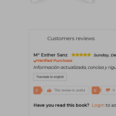
Customers reviews
Mª Esther Sanz
Sunday, De
Verified Purchase
Información actualizada, concisa y rig
Translate to english
3
0
This review is useful
It
Have you read this book?
Login
to ad