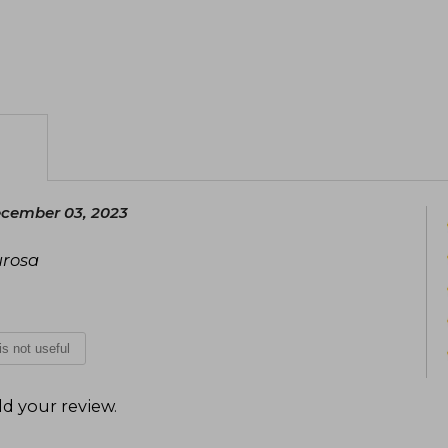
cember 03, 2023
urosa
 is not useful
d your review
.