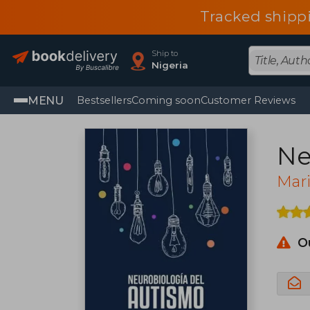
Tracked shipp
Ship to
Nigeria
MENU
Bestsellers
Coming soon
Customer Reviews
Ne
Mari
O