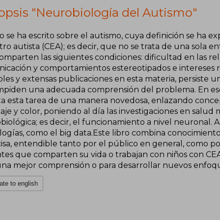
opsis "Neurobiología del Autismo"
se ha escrito sobre el autismo, cuya definición se ha ex
ro autista (CEA); es decir, que no se trata de una sola e
mparten las siguientes condiciones: dificultad en las rela
icación y comportamientos estereotipados e intereses re
ples y extensas publicaciones en esta materia, persiste 
mpiden una adecuada comprensión del problema. En ese 
ta esta tarea de una manera novedosa, enlazando concep
je y color, poniendo al día las investigaciones en salud
biológica; es decir, el funcionamiento a nivel neuronal.
ogías, como el big data.Este libro combina conocimiento 
isa, entendible tanto por el público en general, como por
tes que comparten su vida o trabajan con niños con CEA
una mejor comprensión o para desarrollar nuevos enfoqu
ate to english