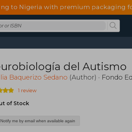
ing to Nigeria with premium packaging fo
urobiología del Autismo
lia Baquerizo Sedano
(Author) ·
Fondo Ed
1 review
ut of Stock
Notify me by email when available again