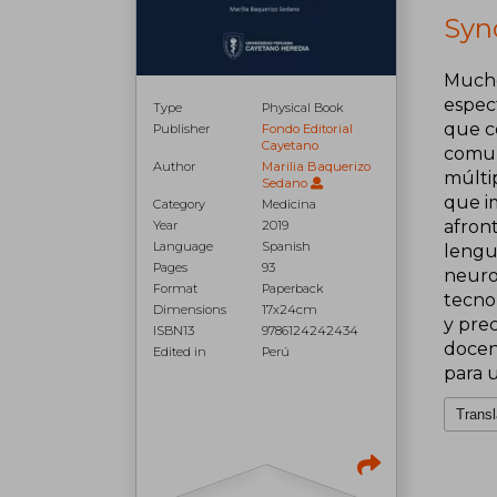
Syn
Mucho 
espect
Type
Physical Book
que co
Publisher
Fondo Editorial
Cayetano
comun
Author
Marilia Baquerizo
múlti
Sedano
que i
Category
Medicina
afron
Year
2019
Language
Spanish
lengua
Pages
93
neuro
Format
Paperback
tecnol
Dimensions
17x24cm
y prec
ISBN13
9786124242434
docen
Edited in
Perú
para 
Transl