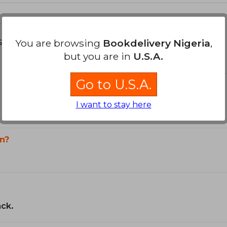
s about
You are browsing
Bookdelivery Nigeria
,
but you are in
U.S.A.
Go to U.S.A.
I want to stay here
n?
ack.