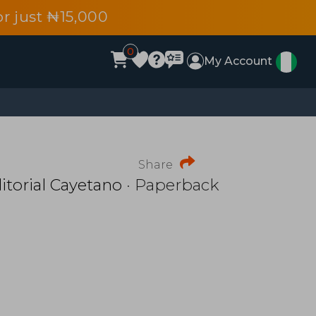
r just ₦15,000
0
My Account
Share
itorial Cayetano
· Paperback