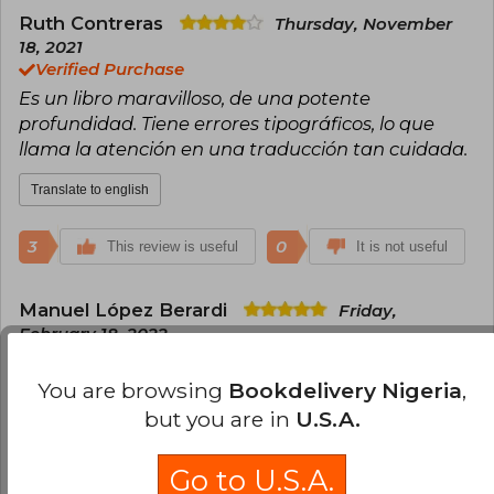
Ruth Contreras
Thursday, November
18, 2021
Verified Purchase
Es un libro maravilloso, de una potente
profundidad. Tiene errores tipográficos, lo que
llama la atención en una traducción tan cuidada.
Translate to english
3
0
This review is useful
It is not useful
Manuel López Berardi
Friday,
February 18, 2022
Verified Purchase
Excelente edición. Creo que la traducción es la
You are browsing
Bookdelivery Nigeria
,
más clara y accesible de las disponibles en
but you are in
U.S.A.
español y que el precio es por demás de justo.
Go to U.S.A.
Translate to english