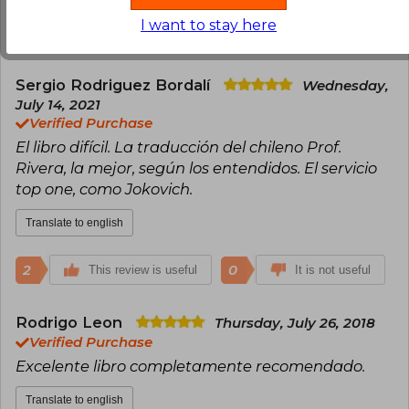
I want to stay here
2
0
This review is useful
It is not useful
Sergio Rodriguez Bordalí
Wednesday,
July 14, 2021
Verified Purchase
El libro difícil. La traducción del chileno Prof.
Rivera, la mejor, según los entendidos. El servicio
top one, como Jokovich.
Translate to english
2
0
This review is useful
It is not useful
Rodrigo Leon
Thursday, July 26, 2018
Verified Purchase
Excelente libro completamente recomendado.
Translate to english