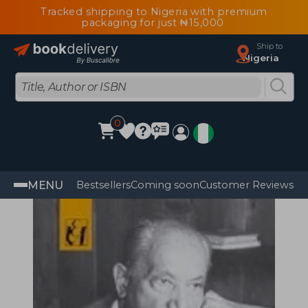
Tracked shipping to Nigeria with premium
packaging for just ₦15,000
Ship to
Nigeria
0
MENU
Bestsellers
Coming soon
Customer Reviews