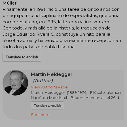
Müller.
Finalmente, en 1991 inició una tarea de cinco años con
un equipo multidisciplinario de especialistas, que daría
como resultado, en 1995, la tercera y final versión.
Con todo, y más allá de la historia, la traducción de
Jorge Eduardo Rivera C. constituye un hito para la
filosofía actual y ha tenido una excelente recepción en
todos los países de habla hispana.
Translate to english
Martin Heidegger
(Author)
View Author's Page
Martin Heidegger (1889-1976). Filósofo alemán.
Nació en Messkirch, Baden (Alemania), el 26 de
septiembre de 1889. Su padre, Friedrich
Translate to english
Heidegger (1851-1924) es sacristán católico y
maestro tonelero, su madre es Johanna
See more
Heidegger, de soltera, Kemp (1858-1927). Cursó
sus estudios de teología católica y después